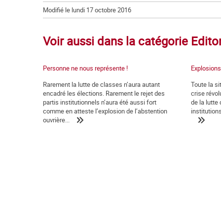
Modifié le lundi 17 octobre 2016
Voir aussi dans la catégorie Edito
Personne ne nous représente !
Explosions
Rarement la lutte de classes n’aura autant
Toute la si
encadré les élections. Rarement le rejet des
crise révol
partis institutionnels n’aura été aussi fort
de la lutte
comme en atteste l’explosion de l’abstention
institution
ouvrière...