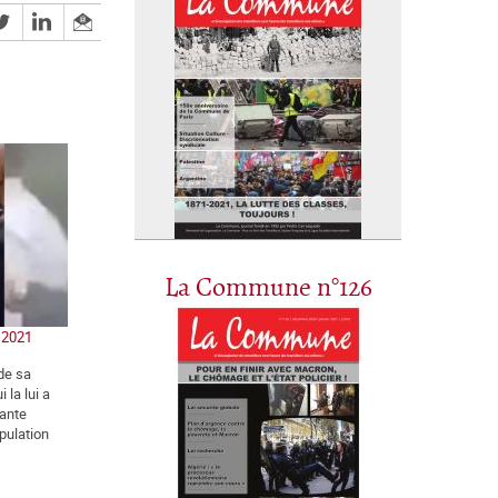
La Commune n°126
n 2021
de sa
 la lui a
lante
opulation