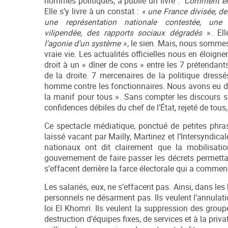
hommes politiques, a publié un livre :
Comment en 
Elle s’y livre à un constat :
«
une
France divisée, de
une représentation nationale contestée, une 
vilipendée, des rapports sociaux dégradés
». Ell
l’agonie d’un système
», le sien. Mais, nous sommes
vraie vie. Les actualités officielles nous en éloign
droit à un « dîner de cons » entre les 7 prétendants
de la droite. 7 mercenaires de la politique dres
homme contre les fonctionnaires. Nous avons eu dr
la manif pour tous ». Sans compter les discours sur 
confidences débiles du chef de l’État, rejeté de tous
Ce spectacle médiatique, ponctué de petites phra
laissé vacant par Mailly, Martinez et l’Intersyndi
nationaux ont dit clairement que la mobilisatio
gouvernement de faire passer les décrets permettant 
s’effacent derrière la farce électorale qui a commen
Les salariés, eux, ne s’effacent pas. Ainsi, dans l
personnels ne désarment pas. Ils veulent l’annulatio
loi El Khomri. Ils veulent la suppression des groupe
destruction d’équipes fixes, de services et à la priv