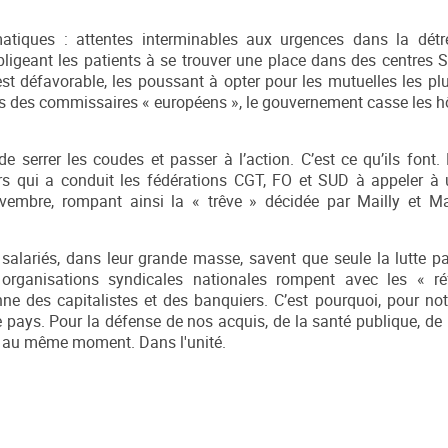
atiques : attentes interminables aux urgences dans la détre
) obligeant les patients à se trouver une place dans des centres
 est défavorable, les poussant à opter pour les mutuelles les pl
ves des commissaires « européens », le gouvernement casse les hô
 serrer les coudes et passer à l’action. C’est ce qu’ils font. E
iers qui a conduit les fédérations CGT, FO et SUD à appeler à
vembre, rompant ainsi la « trêve » décidée par Mailly et Ma
 salariés, dans leur grande masse, savent que seule la lutte p
s organisations syndicales nationales rompent avec les « ré
ne des capitalistes et des banquiers. C’est pourquoi, pour not
e pays. Pour la défense de nos acquis, de la santé publique, de 
e, au même moment. Dans l'unité.