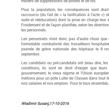
milliers de suppressions de postes et de lits.
Pour la population, les conséquences sont dram
raccourcis (du fait de « la tarification à l’acte »
suite et rééducation) dont la prise en charge leur
Froidement et de façon planifiée, selon les directi
les personnels.
Les personnels n’ont donc pas d’autre choix que de
formidable combativité des travailleurs hospital
journée de grève nationale des hôpitaux le 8 no
septembre.
Les candidats ou pré-candidats ont beau dire, les
conditions, ils sont en droit d’exiger que leur
gouvernement, le vieux régime et l’Union européen
militons pour un pôle Lutte de Classes dans tout l
nos salaires et nos emplois. Pour le tous ensembl
Wladimir Susanj,
17-10-2016