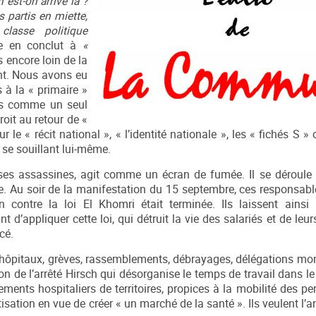
est-on arrivé là ?
s partis en miette,
classe politique
e en conclut à
«
 encore loin de la
ent. Nous avons eu
 à la « primaire »
sés comme un seul
oit au retour de «
le « récit national », « l’identité nationale », les « fichés S »
, se souillant lui-même.
ses assassines, agit comme un écran de fumée. Il se déroule s
cale. Au soir de la manifestation du 15 septembre, ces responsab
n contre la loi El Khomri était terminée. Ils laissent ains
d’appliquer cette loi, qui détruit la vie des salariés et de leurs
cé.
es hôpitaux, grèves, rassemblements, débrayages, délégations mon
n de l’arrêté Hirsch qui désorganise le temps de travail dans le d
ments hospitaliers de territoires, propices à la mobilité des pe
atisation en vue de créer « un marché de la santé ». Ils veulent l’