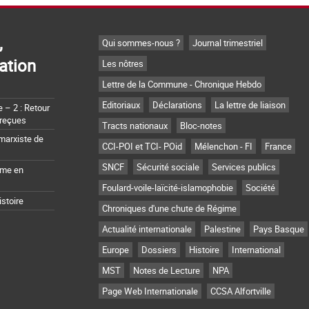
,
Qui sommes-nous ?
Journal trimestriel
ation
Les nôtres
Lettre de la Commune - Chronique Hebdo
Editoriaux
Déclarations
La lettre de liaison
– 2 : Retour
 reçues
Tracts nationaux
Bloc-notes
marxiste de
CCI-POI et TCI- POid
Mélenchon - FI
France
SNCF
Sécurité sociale
Services publics
sme en
Foulard-voile-laïcité-islamophobie
Société
istoire
Chroniques d'une chute de Régime
Actualité internationale
Palestine
Pays Basque
Europe
Dossiers
Histoire
International
MST
Notes de Lecture
NPA
Page Web Internationale
CCSA Alfortville