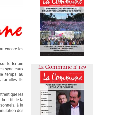
 ou encore les
ur le terrain
La Commune n°129
les syndicaux
i le temps au
 familles. Ils
trent que les
roit fil de la
rsonnels, à la
annulation des