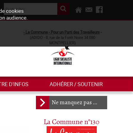
 de cookies
son audience.
- La Commune - Pour un Parti des Travailleurs
-
(ADIDO - 8, rue de la Forêt Noire 34 080
MONTPELLIER)
TRE D'INFOS
ADHÉRER / SOUTENIR
Ne manquez pas ...
La Commune n°130