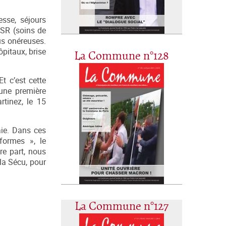
sse, séjours
 SSR (soins de
us onéreuses.
pitaux, brise
La Commune n°128
t c’est cette
 une première
rtinez, le 15
aie. Dans ces
formes », le
re part, nous
la Sécu, pour
La Commune n°127