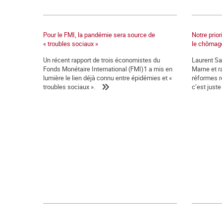
Pour le FMI, la pandémie sera source de
Notre prior
« troubles sociaux »
le chômage
Un récent rapport de trois économistes du
Laurent Sa
Fonds Monétaire International (FMI)1 a mis en
Marne et ra
lumière le lien déjà connu entre épidémies et «
réformes re
troubles sociaux ».
c’est juste