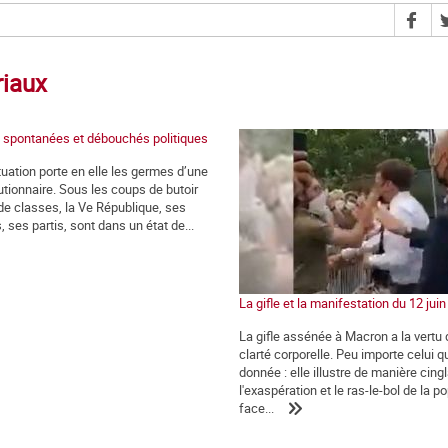
riaux
 spontanées et débouchés politiques
tuation porte en elle les germes d’une
utionnaire. Sous les coups de butoir
 de classes, la Ve République, ses
s, ses partis, sont dans un état de...
La gifle et la manifestation du 12 jui
La gifle assénée à Macron a la vertu 
clarté corporelle. Peu importe celui qui
donnée : elle illustre de manière cing
l'exaspération et le ras-le-bol de la p
face...