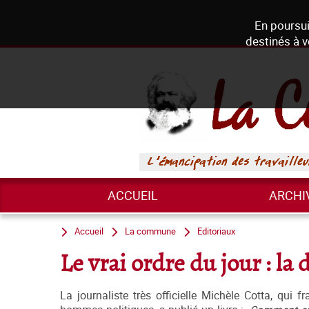
En poursui
destinés à v
ACCUEIL
ARCHI
Accueil
La commune
Editoriaux
Le vrai ordre du jour : la
La journaliste très officielle Michèle Cotta, qui f