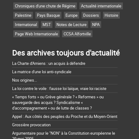
Chroniques d'une chute de Régime
Actualité internationale
Palestine
Pays Basque
Europe
Dossiers
Histoire
International
MST
Notes de Lecture
NPA
Page Web Internationale
CCSA Alfortville
Des archives toujours d'actualité
La Charte d'Amiens : un acquis à défendre
La matrice d'une loi anti-syndicale
Nos origines...
La loi contre le voile : fausse loi laïque, vraie loi raciste
« Temps forts » ou Grève générale ? « Reformes » ou
sauvegarde des acquis ? Syndicalisme «
d'accompagnement » ou de lutte de classes ?
Appel : Aux côtés des peuples du Proche et du Moyen-Orient
Grossière provocation
Argumentaire pour le "NON" à la Constitution européenne le
29 mai 2005