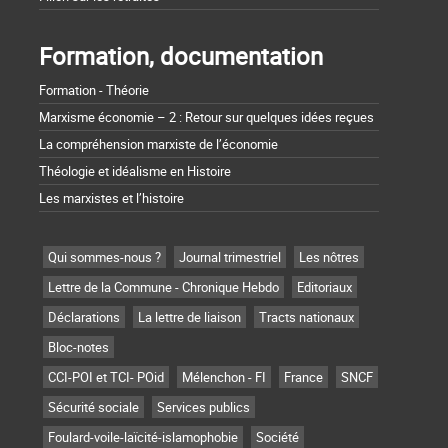
Formation, documentation
Formation - Théorie
Marxisme économie – 2 : Retour sur quelques idées reçues
La compréhension marxiste de l’économie
Théologie et idéalisme en Histoire
Les marxistes et l’histoire
Qui sommes-nous ?
Journal trimestriel
Les nôtres
Lettre de la Commune - Chronique Hebdo
Editoriaux
Déclarations
La lettre de liaison
Tracts nationaux
Bloc-notes
CCI-POI et TCI- POid
Mélenchon - FI
France
SNCF
Sécurité sociale
Services publics
Foulard-voile-laïcité-islamophobie
Société