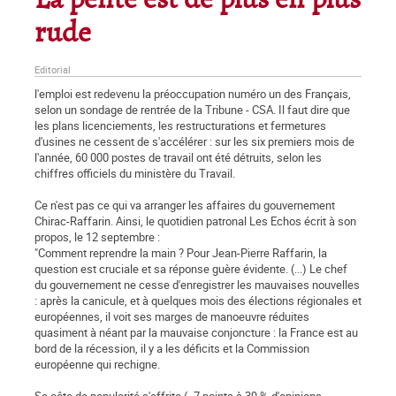
La pente est de plus en plus
rude
Editorial
l'emploi est redevenu la préoccupation numéro un des Français,
selon un sondage de rentrée de la Tribune - CSA. Il faut dire que
les plans licenciements, les restructurations et fermetures
d'usines ne cessent de s'accélérer : sur les six premiers mois de
l'année, 60 000 postes de travail ont été détruits, selon les
chiffres officiels du ministère du Travail.
Ce n'est pas ce qui va arranger les affaires du gouvernement
Chirac-Raffarin. Ainsi, le quotidien patronal Les Echos écrit à son
propos, le 12 septembre :
"Comment reprendre la main ? Pour Jean-Pierre Raffarin, la
question est cruciale et sa réponse guère évidente. (...) Le chef
du gouvernement ne cesse d'enregistrer les mauvaises nouvelles
: après la canicule, et à quelques mois des élections régionales et
européennes, il voit ses marges de manoeuvre réduites
quasiment à néant par la mauvaise conjoncture : la France est au
bord de la récession, il y a les déficits et la Commission
européenne qui rechigne.