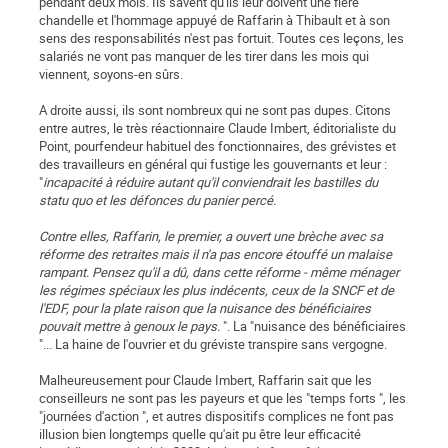
pendant deux mois. Ils savent qu'ils leur doivent une fière
chandelle et l'hommage appuyé de Raffarin à Thibault et à son
sens des responsabilités n'est pas fortuit. Toutes ces leçons, les
salariés ne vont pas manquer de les tirer dans les mois qui
viennent, soyons-en sûrs.
A droite aussi, ils sont nombreux qui ne sont pas dupes. Citons
entre autres, le très réactionnaire Claude Imbert, éditorialiste du
Point, pourfendeur habituel des fonctionnaires, des grévistes et
des travailleurs en général qui fustige les gouvernants et leur :
"
incapacité à réduire autant qu'il conviendrait les bastilles du
statu quo et les défonces du panier percé.
Contre elles, Raffarin, le premier, a ouvert une brèche avec sa
réforme des retraites mais il n'a pas encore étouffé un malaise
rampant. Pensez qu'il a dû, dans cette réforme - même ménager
les régimes spéciaux les plus indécents, ceux de la SNCF et de
l'EDF, pour la plate raison que la nuisance des bénéficiaires
pouvait mettre à genoux le pays.
". La "nuisance des bénéficiaires
"... La haine de l'ouvrier et du gréviste transpire sans vergogne.
Malheureusement pour Claude Imbert, Raffarin sait que les
conseilleurs ne sont pas les payeurs et que les "temps forts ", les
"journées d'action ", et autres dispositifs complices ne font pas
illusion bien longtemps quelle qu'ait pu être leur efficacité