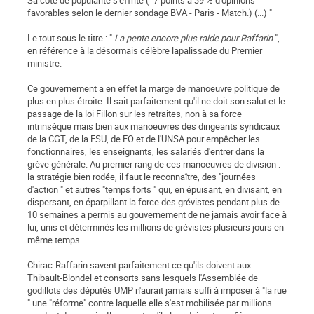
Sa côte de popularité s'effrite (- 7 points à 39 % d'opinions
favorables selon le dernier sondage BVA - Paris - Match.) (...) "
Le tout sous le titre : "
La pente encore plus raide pour Raffarin
",
en référence à la désormais célèbre lapalissade du Premier
ministre.
Ce gouvernement a en effet la marge de manoeuvre politique de
plus en plus étroite. Il sait parfaitement qu'il ne doit son salut et le
passage de la loi Fillon sur les retraites, non à sa force
intrinsèque mais bien aux manoeuvres des dirigeants syndicaux
de la CGT, de la FSU, de FO et de l'UNSA pour empêcher les
fonctionnaires, les enseignants, les salariés d'entrer dans la
grève générale. Au premier rang de ces manoeuvres de division :
la stratégie bien rodée, il faut le reconnaître, des "journées
d'action " et autres "temps forts " qui, en épuisant, en divisant, en
dispersant, en éparpillant la force des grévistes pendant plus de
10 semaines a permis au gouvernement de ne jamais avoir face à
lui, unis et déterminés les millions de grévistes plusieurs jours en
même temps...
Chirac-Raffarin savent parfaitement ce qu'ils doivent aux
Thibault-Blondel et consorts sans lesquels l'Assemblée de
godillots des députés UMP n'aurait jamais suffi à imposer à "la rue
" une "réforme" contre laquelle elle s'est mobilisée par millions