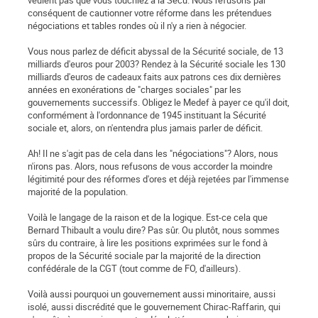
veulent pas que vous touchiez à la Sécu. Nous refusons par
conséquent de cautionner votre réforme dans les prétendues
négociations et tables rondes où il n'y a rien à négocier.
Vous nous parlez de déficit abyssal de la Sécurité sociale, de 13
milliards d'euros pour 2003? Rendez à la Sécurité sociale les 130
milliards d'euros de cadeaux faits aux patrons ces dix dernières
années en exonérations de "charges sociales" par les
gouvernements successifs. Obligez le Medef à payer ce qu'il doit,
conformément à l'ordonnance de 1945 instituant la Sécurité
sociale et, alors, on n'entendra plus jamais parler de déficit.
Ah! Il ne s'agit pas de cela dans les "négociations"? Alors, nous
n'irons pas. Alors, nous refusons de vous accorder la moindre
légitimité pour des réformes d'ores et déjà rejetées par l'immense
majorité de la population.
Voilà le langage de la raison et de la logique. Est-ce cela que
Bernard Thibault a voulu dire? Pas sûr. Ou plutôt, nous sommes
sûrs du contraire, à lire les positions exprimées sur le fond à
propos de la Sécurité sociale par la majorité de la direction
confédérale de la CGT (tout comme de FO, d'ailleurs).
Voilà aussi pourquoi un gouvernement aussi minoritaire, aussi
isolé, aussi discrédité que le gouvernement Chirac-Raffarin, qui