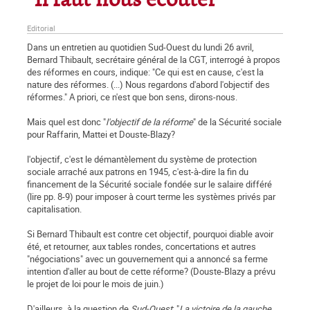
"Il faut nous écouter"
Editorial
Dans un entretien au quotidien Sud-Ouest du lundi 26 avril,
Bernard Thibault, secrétaire général de la CGT, interrogé à propos
des réformes en cours, indique: "Ce qui est en cause, c'est la
nature des réformes. (...) Nous regardons d'abord l'objectif des
réformes." A priori, ce n'est que bon sens, dirons-nous.
Mais quel est donc "
l'objectif de la réforme
" de la Sécurité sociale
pour Raffarin, Mattei et Douste-Blazy?
l'objectif, c'est le démantèlement du système de protection
sociale arraché aux patrons en 1945, c'est-à-dire la fin du
financement de la Sécurité sociale fondée sur le salaire différé
(lire pp. 8-9) pour imposer à court terme les systèmes privés par
capitalisation.
Si Bernard Thibault est contre cet objectif, pourquoi diable avoir
été, et retourner, aux tables rondes, concertations et autres
"négociations" avec un gouvernement qui a annoncé sa ferme
intention d'aller au bout de cette réforme? (Douste-Blazy a prévu
le projet de loi pour le mois de juin.)
D'ailleurs, à la question de
Sud-Ouest
: "
La victoire de la gauche