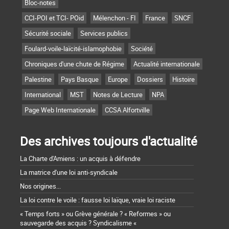
Bloc-notes
CCI-POI et TCI- POid
Mélenchon - FI
France
SNCF
Sécurité sociale
Services publics
Foulard-voile-laïcité-islamophobie
Société
Chroniques d'une chute de Régime
Actualité internationale
Palestine
Pays Basque
Europe
Dossiers
Histoire
International
MST
Notes de Lecture
NPA
Page Web Internationale
CCSA Alfortville
Des archives toujours d'actualité
La Charte d'Amiens : un acquis à défendre
La matrice d'une loi anti-syndicale
Nos origines...
La loi contre le voile : fausse loi laïque, vraie loi raciste
« Temps forts » ou Grève générale ? « Reformes » ou
sauvegarde des acquis ? Syndicalisme «