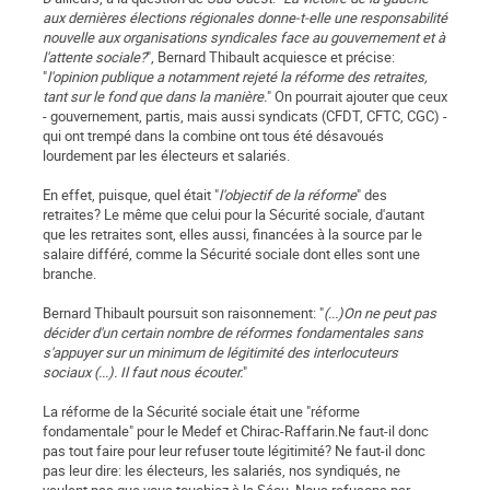
aux dernières élections régionales donne-t-elle une responsabilité
nouvelle aux organisations syndicales face au gouvernement et à
l'attente sociale?
", Bernard Thibault acquiesce et précise:
"
l'opinion publique a notamment rejeté la réforme des retraites,
tant sur le fond que dans la manière.
" On pourrait ajouter que ceux
- gouvernement, partis, mais aussi syndicats (CFDT, CFTC, CGC) -
qui ont trempé dans la combine ont tous été désavoués
lourdement par les électeurs et salariés.
En effet, puisque, quel était "
l'objectif de la réforme
" des
retraites? Le même que celui pour la Sécurité sociale, d'autant
que les retraites sont, elles aussi, financées à la source par le
salaire différé, comme la Sécurité sociale dont elles sont une
branche.
Bernard Thibault poursuit son raisonnement: "
(...)On ne peut pas
décider d'un certain nombre de réformes fondamentales sans
s'appuyer sur un minimum de légitimité des interlocuteurs
sociaux (...). Il faut nous écouter.
"
La réforme de la Sécurité sociale était une "réforme
fondamentale" pour le Medef et Chirac-Raffarin.Ne faut-il donc
pas tout faire pour leur refuser toute légitimité? Ne faut-il donc
pas leur dire: les électeurs, les salariés, nos syndiqués, ne