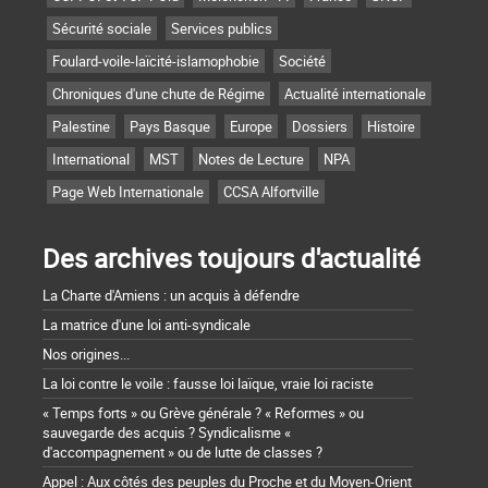
Sécurité sociale
Services publics
Foulard-voile-laïcité-islamophobie
Société
Chroniques d'une chute de Régime
Actualité internationale
Palestine
Pays Basque
Europe
Dossiers
Histoire
International
MST
Notes de Lecture
NPA
Page Web Internationale
CCSA Alfortville
Des archives toujours d'actualité
La Charte d'Amiens : un acquis à défendre
La matrice d'une loi anti-syndicale
Nos origines...
La loi contre le voile : fausse loi laïque, vraie loi raciste
« Temps forts » ou Grève générale ? « Reformes » ou
sauvegarde des acquis ? Syndicalisme «
d'accompagnement » ou de lutte de classes ?
Appel : Aux côtés des peuples du Proche et du Moyen-Orient