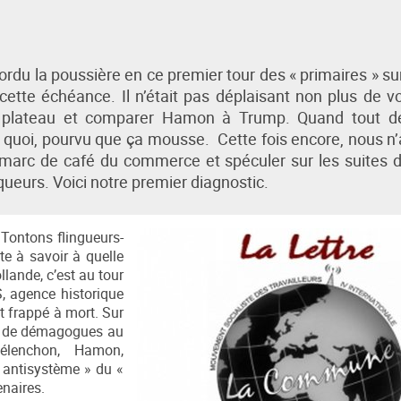
ordu la poussière en ce premier tour des « primaires » su
cette échéance. Il n’était pas déplaisant non plus de vo
n plateau et comparer Hamon à Trump. Quand tout de
te quoi, pourvu que ça mousse. Cette fois encore, nous n’
e marc de café du commerce et spéculer sur les suites 
ueurs. Voici notre premier diagnostic.
Tontons flingueurs-
te à savoir à quelle
llande, c’est au tour
S, agence historique
t frappé à mort. Sur
es de démagogues au
élenchon, Hamon,
 antisystème » du «
enaires.