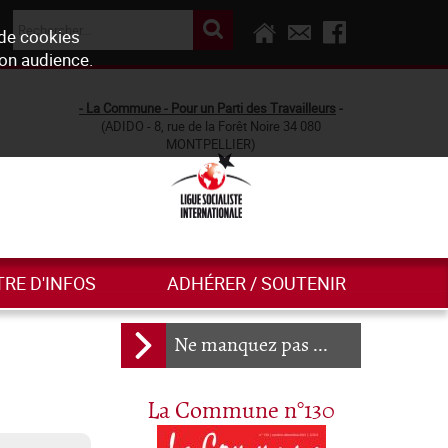
 de cookies
son audience.
- La Commune - Pour un Parti des Travailleurs
-
(ADIDO - 8, rue de la Forêt Noire 34 080
MONTPELLIER)
TRE D'INFOS
ADHÉRER / SOUTENIR
Ne manquez pas ...
La Commune n°130