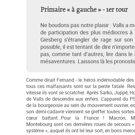
Primaire « à gauche » - 1er tour
Ne boudons pas notre plaisir : Valls a m
de participation des plus médiocres à 
Giesberg s’étrangler de rage sur so
possible, il est tentant de dire n’impor
pas, comme tant d’autres, lire dans l
mésaventures. Laissons là les pronostiq
Comme dirait Fernand - le héros indémodable des 
tous ces malfaisants sont sur la pente fatale. Res
vitesse ils vont se scratcher. Après Sarko, Juppé, Ho
de Valls de descendre aux enfers. L’appareil du P
de la bourgeoisie au sein du mouvement ouvrier, es
son demi-cadavre viennent se greffer toutes sort
cœur battant…Pour la France ! Macron, M
Montebourg sont ces dernières roues de secours «
système », auquel ils ont lié leur sort, en bons merc