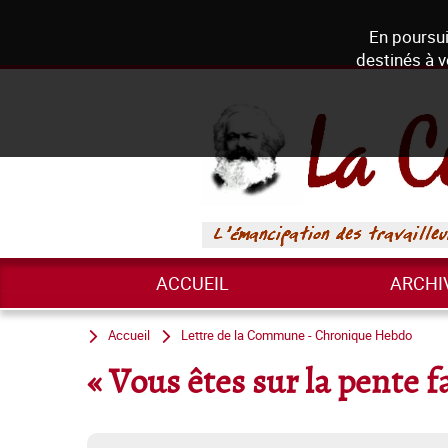
En poursui
destinés à v
ACCUEIL
ARCHI
Accueil
Lettre de la Commune - Chronique Hebdo
« Vous êtes sur la pente fa