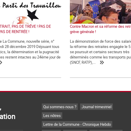
TRAIT, PAS DE TRÊVE ! PAS DE
Contre Macron et sa réforme des retra
PAS DE RENTRÉE !
grève générale !
de La Commune, nouvelle série, n°
La démonstration de force des salari
edi 28 décembre 2019 Déjouant tous
la réforme des retraites engagée le 
ics, la détermination et la pugnacité
se poursuit et certains secteurs très
tes restent intactes au 24ème jour de
déterminés comme les transports pu
(SNCF, RATP),...
,
Qui sommes-nous ?
Journal trimestriel
ation
Les nôtres
Lettre de la Commune - Chronique Hebdo