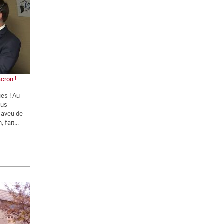
cron !
ies ! Au
ous
l’aveu de
 fait...