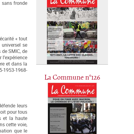
s sans fronde
écarité « tout
 universel se
s de SMIC, de
 l’expérience
ère et dans la
945-1953-1968-
La Commune n°126
défende leurs
toit pour tous
s et la haute
ns cette voie,
pation que le