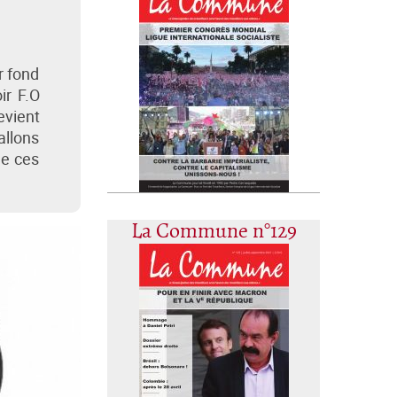
r fond
ir F.O
vient
allons
de ces
La Commune n°129