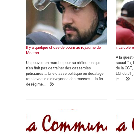
Il y a quelque chose de pourri au royaume de
« La colère 
Macron
A la quest
Un pouvoir en marche pour sa réélection qui
social ? »,
n’en finit pas de traîner des casseroles
de la CGT,
judiciaires … Une classe politique en décalage
LCI du 31 j
total avec la clairvoyance des masses … la fin
je...
de régime...