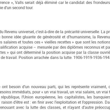
rence », Valls serait déjà éliminé car le candidat des frondeur
ie d’un second tour.
Revenu universel, c’est-à-dire de la précarité universelle. La pr
 bonne idée gluante de générosité et d’humanisme, la Revenu
alaires et toutes ces « vieilles recettes » que sont les notion
ualification acquise – mesurée par des diplômes reconnus et par
ttes » qui ont déterminé la position acquise par la classe ouvri
rce de travail. Position arrachée dans la lutte. 1906-1919-1936-1
re ont besoin d’un nouveau parti, qui les représente vraiment, 
besoins immédiats, pour « un vrai travail, un vrai salaire, un vrai 
république, l’Union européenne, les capitalistes, les banquier
raison d’être est : en finir avec l’exploitation et l’oppression. Da
enouant avec la lutte des classes, et n’ayant d’autre préoccu