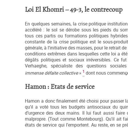
Loi El Khomri – 49-3, le contrecoup
En quelques semaines, la crise politique institution
accéléré : le sol se dérobe sous les pieds du som
tous ces partis ou formations politiques hybrides
constante de la crise politique est le sous-produi
générale, à l’initiative des masses, pour le retrait de
conditions extrêmes dans lesquelles cette loi a ét
dégâts politiques et sociaux irréversibles. Ce fu
Verhaeghe, spécialiste des questions social
1
immense défaite collective
»
dont nous commençon
Hamon : Etats de service
Hamon a donc finalement été choisi pour passer la se
qu’il a voté tous les budgets antisociaux du quinq
d’urgence des deux mains. Il lui faut aussi faire
malpropre. (Tout comme Montebourg). Qu’il ait fait
états de service qui l’emportent. Au reste, en se