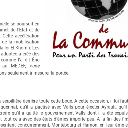
nelle se poursuit en
met de l’Etat et de
. Cette accélération
t de la mobilisation
 la loi El Khomri. Les
é adoptée a créé des
t comme l’a dit Éric
es au MEDEF, «
une
s seulement à mesurer la portée.
rpillière derrière toute cette boue. A cette occasion, il lui faut
uennat, qu’il a pactisé avec Valls pour éjecter Ayrault, qu’il 
 croire qu’il a quitté le gouvernement Valls dont il a été exp
 tout cela avec des états d’âmes importe peu. A la fin des fins
 présentant concurremment, Montebourg et Hamon, en leur âme e