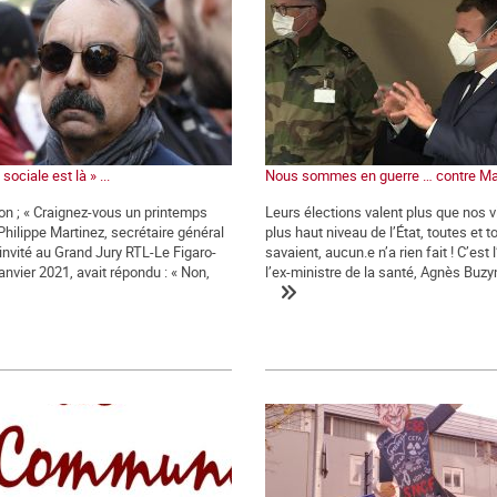
sociale est là » ...
Nous sommes en guerre … contre Ma
ion ; « Craignez-vous un printemps
Leurs élections valent plus que nos v
 Philippe Martinez, secrétaire général
plus haut niveau de l’État, toutes et t
 invité au Grand Jury RTL-Le Figaro-
savaient, aucun.e n’a rien fait ! C’est 
anvier 2021, avait répondu : « Non,
l’ex-ministre de la santé, Agnès Buzyn,