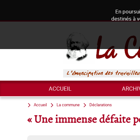
En poursui
destinés à v
ACCUEIL
ARCHI
Accueil
La commune
Déclarations
« Une immense défaite pol