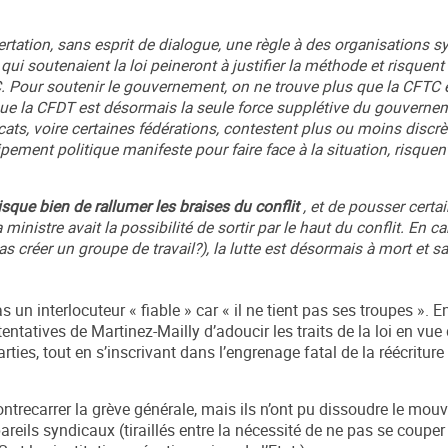
tation, sans esprit de dialogue, une règle à des organisations s
 qui soutenaient la loi peineront à justifier la méthode et risquent
GC. Pour soutenir le gouvernement, on ne trouve plus que la CFTC 
 que la CFDT est désormais la seule force supplétive du gouverne
cats, voire certaines fédérations, contestent plus ou moins discr
ipement politique manifeste pour faire face à la situation, risquen
isque bien de rallumer les braises du conflit
, et de pousser certa
ministre avait la possibilité de sortir par le haut du conflit. En 
s créer un groupe de travail?), la lutte est désormais à mort et s
n interlocuteur « fiable » car « il ne tient pas ses troupes ». En
ntatives de Martinez-Mailly d’adoucir les traits de la loi en vue 
rties, tout en s’inscrivant dans l’engrenage fatal de la réécritur
 contrecarrer la grève générale, mais ils n’ont pu dissoudre le mo
eils syndicaux (tiraillés entre la nécessité de ne pas se couper