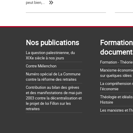
peut bien,...
Nos publications
Formation
document
La question palestinienne, du
XIXe siècle à nos jours
Formation - Théorie
Contre Mélenchon
Marxisme économie 
Numéro spécial de La Commune
sur quelques idées
contre la réforme des retraites
La compréhension 
Contribution au bilan des grèves
l’économie
et des manifestations de mai-juin
Théologie et idéali
2003 contre la décentralisation et
Histoire
le projet de loi Fillon sur les
retraites
Les marxistes et l’h