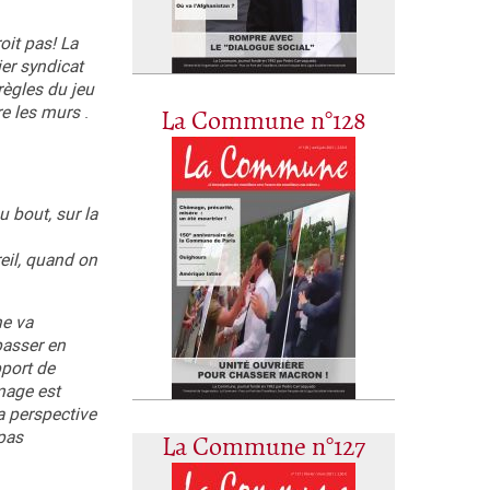
oit pas! La
er syndicat
règles du jeu
tre les murs
.
La Commune n°128
 bout, sur la
eil, quand on
he va
passer en
pport de
mage est
La perspective
 pas
La Commune n°127