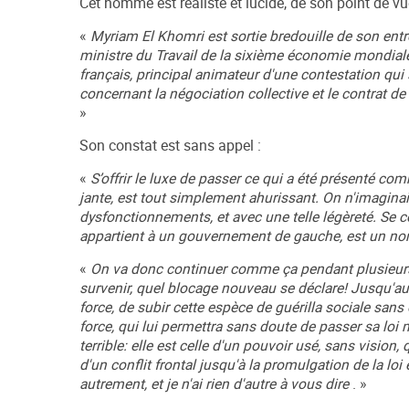
Cet homme est réaliste et lucide, de son point de vu
«
Myriam El Khomri est sortie bredouille de son entre
ministre du Travail de la sixième économie mondiale
français, principal animateur d'une contestation qui
concernant la négociation collective et le contrat de 
»
Son constat est sans appel :
«
S’offrir le luxe de passer ce qui a été présenté c
jante, est tout simplement ahurissant. On n'imagina
dysfonctionnements, et avec une telle légèreté. Se c
appartient à un gouvernement de gauche, est un no
«
On va donc continuer comme ça pendant plusieurs
survenir, quel blocage nouveau se déclare! Jusqu'au
force, de subir cette espèce de guérilla sociale sans 
force, qui lui permettra sans doute de passer sa loi
terrible: elle est celle d'un pouvoir usé, sans visio
d'un conflit frontal jusqu'à la promulgation de la loi
autrement, et je n'ai rien d'autre à vous dire
. »