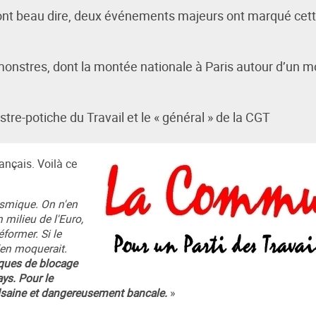
 ont beau dire, deux événements majeurs ont marqué cet
nstres, dont la montée nationale à Paris autour d’un m
tre-potiche du Travail et le « général » de la CGT
ançais. Voilà ce
lysmique. On n'en
 milieu de l'Euro,
former. Si le
s'en moquerait.
ques de blocage
ys. Pour le
alsaine et dangereusement bancale.
»