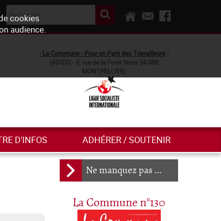
 de cookies
son audience.
- La Commune - Pour un Parti des Travailleurs
-
(ADIDO - 8, rue de la Forêt Noire 34 080
MONTPELLIER)
TRE D'INFOS
ADHÉRER / SOUTENIR
Ne manquez pas ...
La Commune n°130