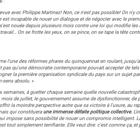
e :
vue avec Philippe Martinez! Non, ce n'est pas possible! On n'y cr
 est incapable de nouer un dialogue et de négocier avec le premi
 s'est nouée depuis plusieurs mois contre une loi qui modifie les 
travail… On se frotte les yeux, on se pince, on se tape la tête con
omme l'une des réformes phares du quinquennat en roulant, jusqu'au
it pas qu'une démocratie contemporaine pouvait accepter de tels
ogner la première organisation syndicale du pays sur un sujet par
n-sens absolu.
»
 semaines, à guetter chaque semaine quelle nouvelle catastrop
 mois de juillet, le gouvernement assume de dysfonctionner, de 
offrir la moindre perspective autre que sa victoire à l'usure, au ra
 mais qui constituera
une immense défaite politique collective.
L'i
n, qui impose sans possibilité de nouer un compromis intelligent. 
 est tout simplement terrifiante. Elle veut dire: c'est comme ça, et