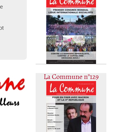
te
ot
La Commune n°129