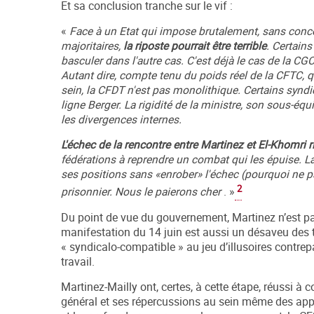
Et sa conclusion tranche sur le vif :
«
Face à un Etat qui impose brutalement, sans concer
majoritaires,
la riposte pourrait être terrible
. Certains
basculer dans l'autre cas. C'est déjà le cas de la C
Autant dire, compte tenu du poids réel de la CFTC,
sein, la CFDT n'est pas monolithique. Certains syndi
ligne Berger. La rigidité de la ministre, son sous-équ
les divergences internes.
L'échec de la rencontre entre Martinez et El-Khomri r
fédérations à reprendre un combat qui les épuise. La 
ses positions sans «enrober» l'échec (pourquoi ne pa
2
prisonnier. Nous le paierons cher
. »
Du point de vue du gouvernement, Martinez n’est pas u
manifestation du 14 juin est aussi un désaveu des te
« syndicalo-compatible » au jeu d’illusoires contrepa
travail.
Martinez-Mailly ont, certes, à cette étape, réussi à
général et ses répercussions au sein même des appar