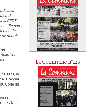
yndicales
 bien de
et la CFDT.
ment. En son
ètement la
t de nourrir
ines
campant sur
ans
La Commune n°126
 ce sens, la
de la rendre
e du Code du
uvement
 des salariés