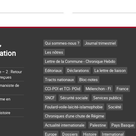
,
Qui sommes-nous ?
Journal trimestriel
ation
Les nôtres
Lettre de la Commune - Chronique Hebdo
Editoriaux
Déclarations
La lettre de liaison
– 2 : Retour
 reçues
Tracts nationaux
Bloc-notes
marxiste de
CCI-POI et TCI- POid
Mélenchon - FI
France
SNCF
Sécurité sociale
Services publics
sme en
Foulard-voile-laïcité-islamophobie
Société
istoire
Chroniques d'une chute de Régime
Actualité internationale
Palestine
Pays Basque
Europe
Dossiers
Histoire
International