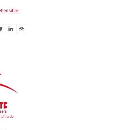
hensible-
 sera
naîtra de