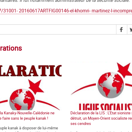
itaires. Il fut notamment administrateur de la sécurité sociale.
17/31001- 20160617ARTFIG00146-el-khomri- martinez-l-incompre
rations
e la Kanaky-Nouvelle-Calédonie ne
Déclaration de la LIS : L’Etat sioniste
e faire sans le peuple kanak !
détruit, un Moyen-Orient socialiste re
ses cendres
euple kanak à disposer de lui-même