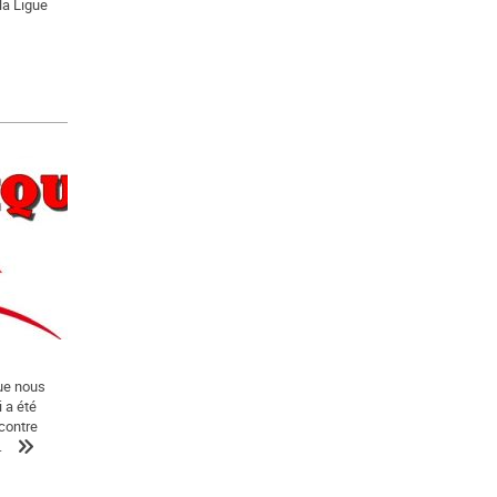
la Ligue
que nous
 a été
contre
.