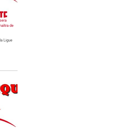
 sera
naîtra de
la Ligue