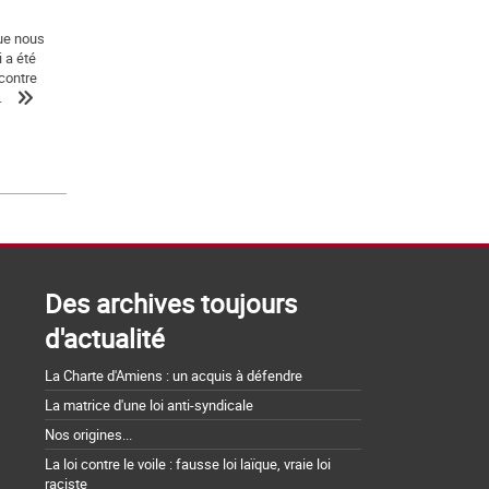
que nous
 a été
contre
.
Des archives toujours
d'actualité
La Charte d'Amiens : un acquis à défendre
La matrice d'une loi anti-syndicale
Nos origines...
La loi contre le voile : fausse loi laïque, vraie loi
raciste