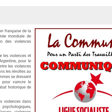
ion française de la
urnée mondiale de
on des violences
 les violences et
Argentine, pour le
ontre les violences
ans les révoltes au
 femmes se dressent
, pour vaincre le
mbat historique de
es violences dans
t psychologiques,
(coups, violences