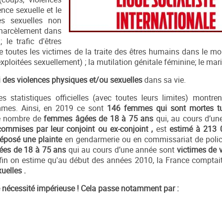
ence sexuelle et le
es sexuelles non
, harcèlement dans
 le trafic d'êtres
e toutes les victimes de la traite des êtres humains dans le m
 exploitées sexuellement) ; la mutilation génitale féminine; le ma
 des violences physiques et/ou sexuelles
dans sa vie.
statistiques officielles (avec toutes leurs limites) montrent
mmes. Ainsi, en 2019 ce sont
146 femmes qui sont mortes tu
le nombre de
femmes âgées de 18 à 75 ans
qui, au cours d’un
commises par leur conjoint ou ex-conjoint
,
est
estimé à
213 
éposé une plainte
en gendarmerie ou en commissariat de polic
es de 18 à 75 ans
qui au cours d’une année sont
victimes de v
nfin on estime qu'au début des années 2010, la France comptai
xuelles
.
une nécessité impérieuse ! Cela passe notamment par :