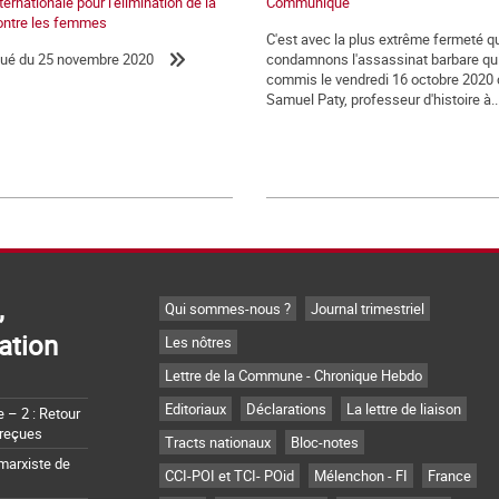
ernationale pour l'élimination de la
Communiqué
ontre les femmes
C'est avec la plus extrême fermeté 
é du 25 novembre 2020
condamnons l'assassinat barbare qui
commis le vendredi 16 octobre 2020 
Samuel Paty, professeur d'histoire à..
,
Qui sommes-nous ?
Journal trimestriel
ation
Les nôtres
Lettre de la Commune - Chronique Hebdo
Editoriaux
Déclarations
La lettre de liaison
– 2 : Retour
 reçues
Tracts nationaux
Bloc-notes
marxiste de
CCI-POI et TCI- POid
Mélenchon - FI
France