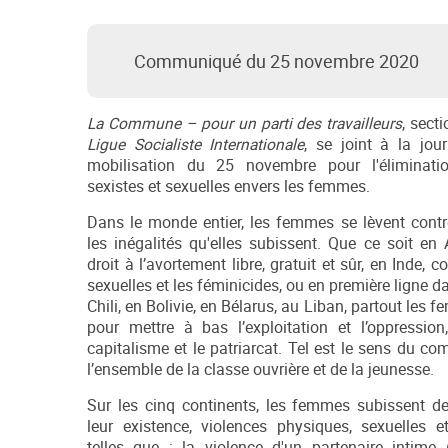
Communiqué du 25 novembre 2020
La Commun
e – pour un parti des travailleurs
, sect
Ligue Socialiste Internationale
, se joint à la jo
mobilisation du 25 novembre pour l'éliminati
sexistes et sexuelles envers les femmes.
Dans le monde entier, les femmes se lèvent contre
les inégalités qu'elles subissent. Que ce soit en 
droit à l’avortement libre, gratuit et sûr, en Inde, c
sexuelles et les féminicides, ou en première ligne d
Chili, en Bolivie, en Bélarus, au Liban, partout les
pour mettre à bas l’exploitation et l’oppression
capitalisme et le patriarcat. Tel est le sens du co
l’ensemble de la classe ouvrière et de la jeunesse.
Sur les cinq continents, les femmes subissent d
leur existence, violences physiques, sexuelles e
telles que : la violence d'un partenaire intime 