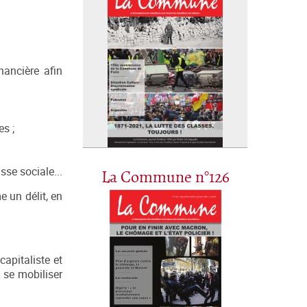
nancière afin
es ;
sse sociale...
La Commune n°126
 un délit, en
apitaliste et
à se mobiliser