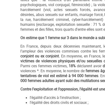
psychologiques, viol conjugal, féminicide) ; la viol
harcèlement (viol, actes sexuels forcés, avanc
désirées, abus sexuels sur enfants, mariage forcé
la rue, harcèlement criminel, cyber-harcèlement) ;
humains (esclavage, exploitation sexuelle : 71 % d
femmes et des filles, trois quarts d'entre elles sont
On estime que 1 femme sur 3 dans le monde a subi
En France, depuis deux décennies maintenant, les 
l’ampleur des violences commises contre les fe
conjoint ou ex conjoint.
En moyenne, en France, 
victimes de violences physiques et/ou sexuelles 
Parmi ces femmes victimes,
18%
déclarent avoir
d
violences *. En moyenne, le nombre de
femmes âgé
tentatives de viol
est estimé à
94 000 femmes
. E
000 femmes adultes ayant subi des mutilations se
Contre l’exploitation et l’oppression, l’égalité est 
l’égalité d'accès à l'instruction ;
l’égalité des droits civils et sociaux ;