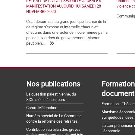
RETRAIT DE LA LOI « SECURITE GLOBALE » -
Journée Int
MANIFESTATION AUJOURD'HUI SAMEDI 28
violence c
NOVEMBRE 2020
Communiqu
C'est désormais au grand jour que la crise de fin
de régime s'expose et interpelle chacun et
chacune, dans une violence inouïe menée par la
police aux ordres du gouvernement. Macron
peut bien,...
Nos publications
Formation
document
La question palestinienne, du
XIXe siècle à nos jours
Formation - Théorie
Contre Mélenchon
Marxisme économie 
Numéro spécial de La Commune
sur quelques idées
contre la réforme des retraites
La compréhension 
Contribution au bilan des grèves
l’économie
et des manifestations de mai-juin