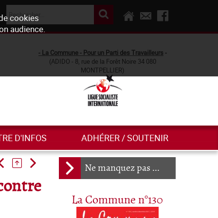
 de cookies
son audience.
- La Commune - Pour un Parti des Travailleurs
-
(ADIDO - 8, rue de la Forêt Noire 34 080
MONTPELLIER)
TRE D'INFOS
ADHÉRER / SOUTENIR
Ne manquez pas ...
contre
La Commune n°130