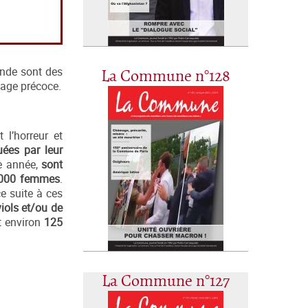
onde sont des
La Commune n°128
riage précoce.
 l’horreur et
ées par leur
e année,
sont
000 femmes
.
e suite à ces
iols et/ou de
t environ
125
La Commune n°127