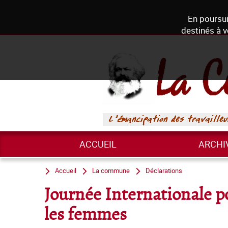
En poursui
destinés à v
ACCUEIL
ARCHI
Accueil
La commune
Déclarations
Journée Internationale po
les femmes