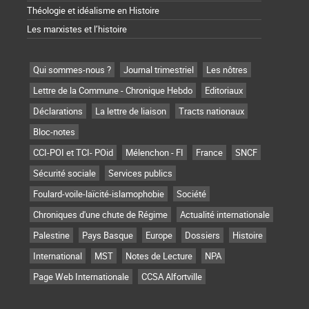
Théologie et idéalisme en Histoire
Les marxistes et l’histoire
Qui sommes-nous ?
Journal trimestriel
Les nôtres
Lettre de la Commune - Chronique Hebdo
Editoriaux
Déclarations
La lettre de liaison
Tracts nationaux
Bloc-notes
CCI-POI et TCI- POid
Mélenchon - FI
France
SNCF
Sécurité sociale
Services publics
Foulard-voile-laïcité-islamophobie
Société
Chroniques d'une chute de Régime
Actualité internationale
Palestine
Pays Basque
Europe
Dossiers
Histoire
International
MST
Notes de Lecture
NPA
Page Web Internationale
CCSA Alfortville