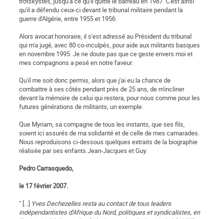
trotskystes, jusqu'à ce qu'il quitte le barreau en 1987. C'est ainsi
qu'il a défendu ceux-ci devant le tribunal militaire pendant la
guerre d'Algérie, entre 1955 et 1956.
Alors avocat honoraire, il s'est adressé au Président du tribunal
qui m'a jugé, avec 80 co-inculpés, pour aide aux militants basques
en novembre 1995. Je ne doute pas que ce geste envers moi et
mes compagnons a pesé en notre faveur.
Qu'il me soit donc permis, alors que j'ai eu la chance de
combattre à ses côtés pendant près de 25 ans, de m'incliner
devant la mémoire de celui qui restera, pour nous comme pour les
futures générations de militants, un exemple.
Que Myriam, sa compagne de tous les instants, que ses fils,
soient ici assurés de ma solidarité et de celle de mes camarades.
Nous reproduisons ci-dessous quelques extraits de la biographie
réalisée par ses enfants Jean-Jacques et Guy.
Pedro Carrasquedo,
le 17 février 2007.
" [...]
Yves Dechezelles resta au contact de tous leaders
indépendantistes d'Afrique du Nord, politiques et syndicalistes, en