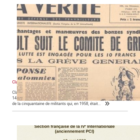
Claude Monnier (1929-2017), militant ouvrier internationaliste
Claude Monnier, vieux militant trotskyste a mis fin à ses jours le
14 mars, à l’âge de 88 ans. Il est l’un des derniers, sinon le dernier
de la cinquantaine de militants qui, en 1958, était...