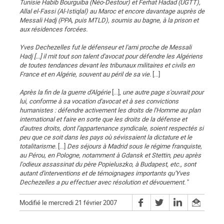
Tunisie Habib Bourguiba (Néo-Destour) et Ferhat Hadad (UGTT),
Allal el-Fassi (Al-Istiqlal) au Maroc et encore davantage auprès de
Messali Hadj (PPA, puis MTLD), soumis au bagne, à la prison et
aux résidences forcées.
Yves Dechezelles fut le défenseur et l'ami proche de Messali
Hadj [...] il mit tout son talent d'avocat pour défendre les Algériens
de toutes tendances devant les tribunaux militaires et civils en
France et en Algérie, souvent au péril de sa vie.
[...]
Après la fin de la guerre d'Algérie
[...],
une autre page s'ouvrait pour
lui, conforme à sa vocation d'avocat et à ses convictions
humanistes : défendre activement les droits de l'Homme au plan
international et faire en sorte que les droits de la défense et
d'autres droits, dont l'appartenance syndicale, soient respectés si
peu que ce soit dans les pays où sévissaient la dictature et le
totalitarisme.
[...]
Des séjours à Madrid sous le régime franquiste,
au Pérou, en Pologne, notamment à Gdansk et Stettin, peu après
l'odieux assassinat du père Popieluszko, à Budapest, etc., sont
autant d'interventions et de témoignages importants qu'Yves
Dechezelles a pu effectuer avec résolution et dévouement.
"
Modifié le mercredi 21 février 2007