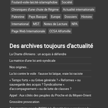
Foulard-voile-laïcité-islamophobie
Société
Chroniques d'une chute de Régime
Actualité internationale
Palestine
Pays Basque
Europe
Dossiers
Histoire
International
MST
Notes de Lecture
NPA
Page Web Internationale
CCSA Alfortville
Des archives toujours d'actualité
La Charte d'Amiens : un acquis à défendre
La matrice d'une loi anti-syndicale
Nos origines...
La loi contre le voile : fausse loi laïque, vraie loi raciste
« Temps forts » ou Grève générale ? « Reformes » ou
sauvegarde des acquis ? Syndicalisme «
d'accompagnement » ou de lutte de classes ?
Appel : Aux côtés des peuples du Proche et du Moyen-Orient
Grossière provocation