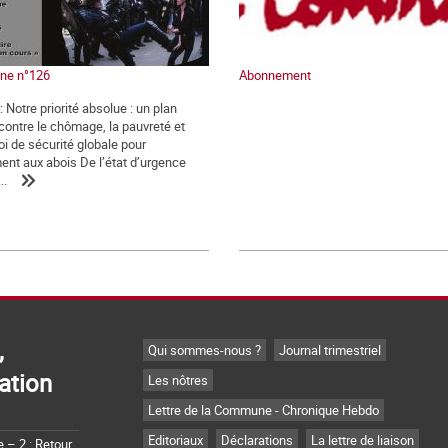
ne n°126
Abonnement
Notre priorité absolue : un plan
contre le chômage, la pauvreté et
oi de sécurité globale pour
nt aux abois De l’état d’urgence
..
,
Qui sommes-nous ?
Journal trimestriel
ation
Les nôtres
Lettre de la Commune - Chronique Hebdo
Editoriaux
Déclarations
La lettre de liaison
– 2 : Retour