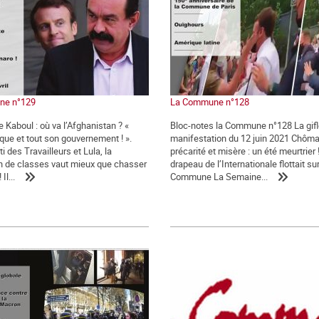
ne n°129
La Commune n°128
 Kaboul : où va l’Afghanistan ? «
Bloc-notes la Commune n°128 La gifle
ue et tout son gouvernement ! ».
manifestation du 12 juin 2021 Chôm
ti des Travailleurs et Lula, la
précarité et misère : un été meurtrier 
on de classes vaut mieux que chasser
drapeau de l’Internationale flottait sur
Il...
Commune La Semaine...