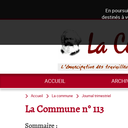
En poursui
destinés à v
ACCUEIL
ARCHI
Accueil
La commune
Journal trimestriel
La Commune n° 113
Sommaire :