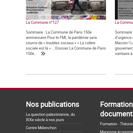
La Commune n°127
La Commu
Sommaire : La Commune de Paris 150e
Sommaire : 
anniversaire Pour le FMI, la pandémie sera
d’urgence 
source de « troubles sociaux » « La colère
Macron ! L
sociale est là » ... Dossier La Commune de Paris
gouverneme
150e...
sanitaire à.
Nos publications
Formation
document
La question palestinienne, du
XIXe siècle à nos jours
Formation - Théorie
Contre Mélenchon
Marxisme économie 