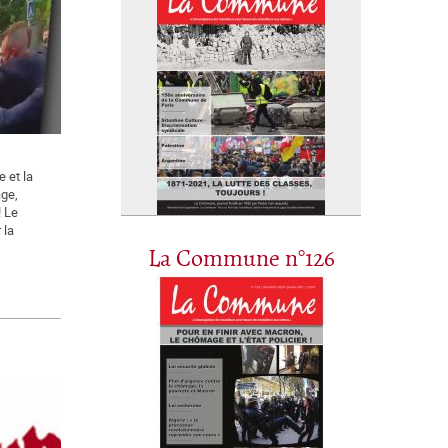
 et la
age,
! Le
 la
La Commune n°126