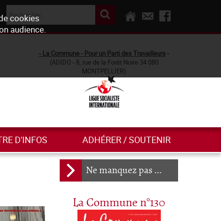
 de cookies
son audience.
- La Commune - Pour un Parti des Travailleurs
-
(ADIDO - 8, rue de la Forêt Noire 34 080
MONTPELLIER)
TRE D'INFOS
ADHÉRER / SOUTENIR
Ne manquez pas ...
La Commune n°130