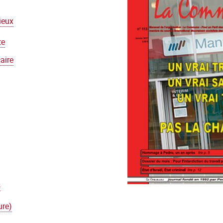
ieux
te
caire
s
ure)