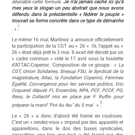
désirable cette formule.
Je n’ai jamais caché ici qu’à
mes yeux le slogan un peu abstrait que nous avons
défendu dans la présidentielle « fédérer le peuple »
trouvait sa forme concrète dans ce type de démarche
1
.
»
Le même 16 mai, Martinez a annoncé officiellement
la participation de la CGT au « 26 ». Or, l’appel au «
26 » était déjà prêt le 3 mai. Il avait été décidé par un
« cadre commun » créé le 17 avril sous la houlette
d’ATTAC-Copernic. Composition de ce groupe : «
La
CGT, Union Solidaires, Snesup FSU, le Syndicat de la
magistrature, Attac, la Fondation Copernic, Femmes
Égalité, Convergence pour les services publics, Eric
Coquerel député FI, Ensemble, NPA, PCF, PCOF, PG,
Reso, le Collectif mis en place par F. Ruffin pour
2
préparer la manif "Pot Au feu" du 5 mai
. »
Le « 26 » a donc d’abord été tramé en coulisses.
C’est un « rendez-vous » imposé par des appareils et
appareillons, dans le dos des bases syndicales,
consultées une fois que tout a été tramé par des