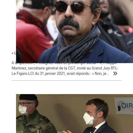
« La colère sociale est là » ...
A la question ; « Craignez-vous un printemps social ? », Philippe
Martinez, secrétaire général de la CGT, invité au Grand Jury RTL-
Le Figaro-LCI du 31 janvier 2021, avait répondu : « Non, je...