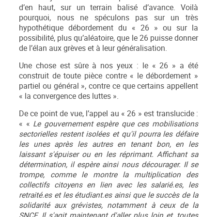
d’en haut, sur un terrain balisé d’avance. Voilà
pourquoi, nous ne spéculons pas sur un très
hypothétique débordement du « 26 » ou sur la
possibilité, plus qu’aléatoire, que le 26 puisse donner
de l’élan aux grèves et à leur généralisation.
Une chose est sûre à nos yeux : le « 26 » a été
construit de toute pièce contre « le débordement »
partiel ou général », contre ce que certains appellent
« la convergence des luttes ».
De ce point de vue, l’appel au « 26 » est translucide :
« «
Le gouvernement espère que ces mobilisations
sectorielles restent isolées et qu'il pourra les défaire
les unes après les autres en tenant bon, en les
laissant s'épuiser ou en les réprimant. Affichant sa
détermination, il espère ainsi nous décourager. Il se
trompe, comme le montre la multiplication des
collectifs citoyens en lien avec les salarié.es, les
retraité.es et les étudiant.es ainsi que le succès de la
solidarité aux grévistes, notamment à ceux de la
SNCF. Il s'agit maintenant d'aller plus loin et, toutes