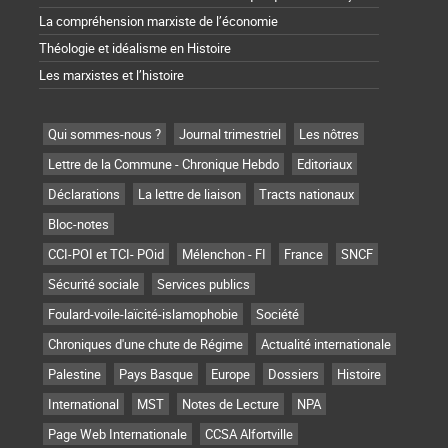
La compréhension marxiste de l’économie
Théologie et idéalisme en Histoire
Les marxistes et l’histoire
Qui sommes-nous ?
Journal trimestriel
Les nôtres
Lettre de la Commune - Chronique Hebdo
Editoriaux
Déclarations
La lettre de liaison
Tracts nationaux
Bloc-notes
CCI-POI et TCI- POid
Mélenchon - FI
France
SNCF
Sécurité sociale
Services publics
Foulard-voile-laïcité-islamophobie
Société
Chroniques d'une chute de Régime
Actualité internationale
Palestine
Pays Basque
Europe
Dossiers
Histoire
International
MST
Notes de Lecture
NPA
Page Web Internationale
CCSA Alfortville