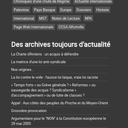
Chroniques d'une chute de Régime
Actualité internationale
Palestine
Pays Basque
Europe
Dossiers
Histoire
International
MST
Notes de Lecture
NPA
Page Web Internationale
CCSA Alfortville
Des archives toujours d'actualité
La Charte d'Amiens : un acquis à défendre
La matrice d'une loi anti-syndicale
Nos origines...
La loi contre le voile : fausse loi laïque, vraie loi raciste
« Temps forts » ou Grève générale ? « Reformes » ou
sauvegarde des acquis ? Syndicalisme «
d'accompagnement » ou de lutte de classes ?
Appel : Aux côtés des peuples du Proche et du Moyen-Orient
Grossière provocation
Argumentaire pour le "NON" à la Constitution européenne le
29 mai 2005