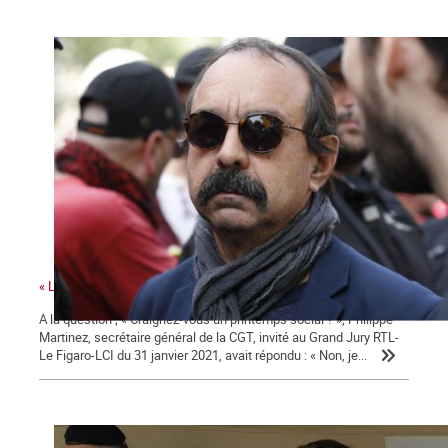
« La colère sociale est là » ...
A la question ; « Craignez-vous un printemps social ? », Philippe
Martinez, secrétaire général de la CGT, invité au Grand Jury RTL-
Le Figaro-LCI du 31 janvier 2021, avait répondu : « Non, je...