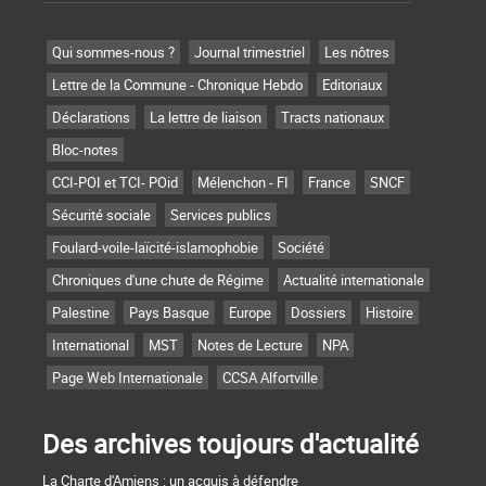
Qui sommes-nous ?
Journal trimestriel
Les nôtres
Lettre de la Commune - Chronique Hebdo
Editoriaux
Déclarations
La lettre de liaison
Tracts nationaux
Bloc-notes
CCI-POI et TCI- POid
Mélenchon - FI
France
SNCF
Sécurité sociale
Services publics
Foulard-voile-laïcité-islamophobie
Société
Chroniques d'une chute de Régime
Actualité internationale
Palestine
Pays Basque
Europe
Dossiers
Histoire
International
MST
Notes de Lecture
NPA
Page Web Internationale
CCSA Alfortville
Des archives toujours d'actualité
La Charte d'Amiens : un acquis à défendre