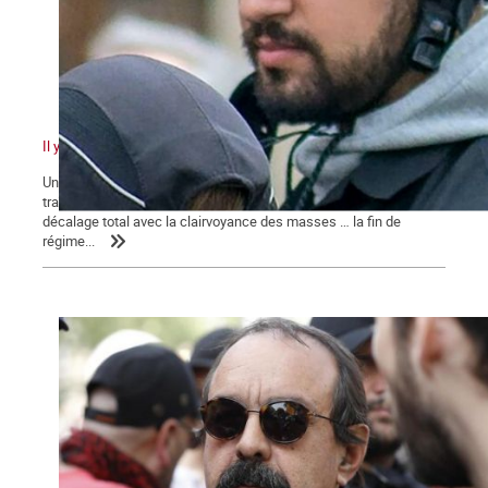
Il y a quelque chose de pourri au royaume de Macron
Un pouvoir en marche pour sa réélection qui n’en finit pas de
traîner des casseroles judiciaires … Une classe politique en
décalage total avec la clairvoyance des masses … la fin de
régime...