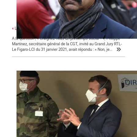
« La colère sociale est là » ...
A la question ; « Craignez-vous un printemps social ? », Philippe
Martinez, secrétaire général de la CGT, invité au Grand Jury RTL-
Le Figaro-LCI du 31 janvier 2021, avait répondu : « Non, je...