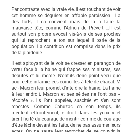
Par contraste avec la vraie vie, il est touchant de voir
cet homme se déguiser en affable paroissien. Il a
des torts, il en convient mais de là à faire la
mauvaise tête, comme l’Adrien de Prévert …Il est
surtout son propre avocat vis-à-vis de ses proches
qui lui reprochent le ton sur lequel il parle de la
population. La contrition est comprise dans le prix
de la plaidoirie…
Il est apitoyant de le voir se dresser en parangon de
vertu face à la haine qui frappe ses ministres, ses
députés et lui-même. N’ont-ils donc point vécu que
pour cette infamie, ces corneilles à tête de chacal. M
ac - Macron leur promet d’interdire la haine. La haine
à leur endroit, Macron et ses séides ne l’ont pas «
récoltée », ils l’ont appelée, suscitée et s’en sont
rebectés. Comme Cahuzac en son temps, ils
mentent effrontément, « droit dans les yeux » et
tirent fierté du courage de mentir comme du courage
d’être lâche devant les faits, de ne pas assumer leurs
actes. On ne saura leur reprocher de se couvrir la