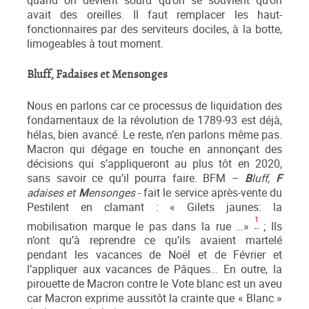
quand on devient sourd qu’on se souvient qu’on
avait des oreilles. Il faut remplacer les haut-
fonctionnaires par des serviteurs dociles, à la botte,
limogeables à tout moment.
B
luff,
F
adaises et
M
ensonges
Nous en parlons car ce processus de liquidation des
fondamentaux de la révolution de 1789-93 est déjà,
hélas, bien avancé. Le reste, n’en parlons même pas.
Macron qui dégage en touche en annonçant des
décisions qui s’appliqueront au plus tôt en 2020,
sans savoir ce qu’il pourra faire. BFM –
B
luff,
F
adaises et
M
ensonges
- fait le service après-vente du
Pestilent en clamant : « Gilets jaunes: la
1
mobilisation marque le pas dans la rue …»
; Ils
n’ont qu’à reprendre ce qu’ils avaient martelé
pendant les vacances de Noël et de Février et
l’appliquer aux vacances de Pâques… En outre, la
pirouette de Macron contre le Vote blanc est un aveu
car Macron exprime aussitôt la crainte que « Blanc »