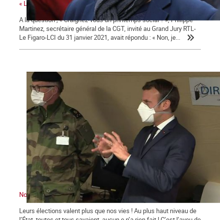
« La colère sociale est là » ...
A la question ; « Craignez-vous un printemps social ? », Philippe
Martinez, secrétaire général de la CGT, invité au Grand Jury RTL-
Le Figaro-LCI du 31 janvier 2021, avait répondu : « Non, je...
Nous sommes en guerre … contre Macron !
Leurs élections valent plus que nos vies ! Au plus haut niveau de
l’État, toutes et tous savaient, aucun.e n’a rien fait ! C’est l’aveu de