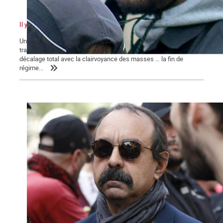
Il y a quelque chose de pourri au royaume de Macron
Un pouvoir en marche pour sa réélection qui n’en finit pas de
traîner des casseroles judiciaires … Une classe politique en
décalage total avec la clairvoyance des masses … la fin de
régime...