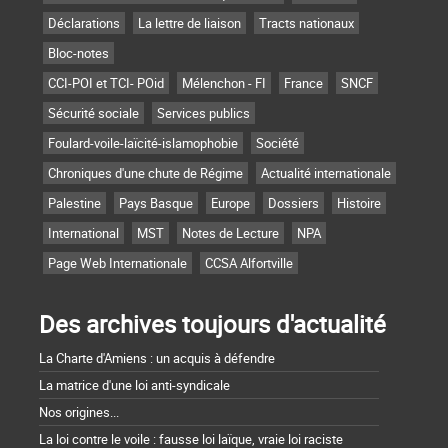
Déclarations
La lettre de liaison
Tracts nationaux
Bloc-notes
CCI-POI et TCI- POid
Mélenchon - FI
France
SNCF
Sécurité sociale
Services publics
Foulard-voile-laïcité-islamophobie
Société
Chroniques d'une chute de Régime
Actualité internationale
Palestine
Pays Basque
Europe
Dossiers
Histoire
International
MST
Notes de Lecture
NPA
Page Web Internationale
CCSA Alfortville
Des archives toujours d'actualité
La Charte d'Amiens : un acquis à défendre
La matrice d'une loi anti-syndicale
Nos origines...
La loi contre le voile : fausse loi laïque, vraie loi raciste