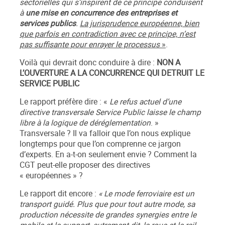
sectorielles qui s’inspirent de ce principe conduisent
à
une mise en concurrence des entreprises et
services publics
.
La jurisprudence européenne, bien
que parfois en contradiction avec ce principe, n’est
pas suffisante pour enrayer le processus
»
.
Voilà qui devrait donc conduire à dire :
NON A
L’OUVERTURE A LA CONCURRENCE QUI DETRUIT LE
SERVICE PUBLIC
Le rapport préfère dire : «
Le refus actuel d’une
directive transversale Service Public laisse le champ
libre à la logique de déréglementation
. »
Transversale ? Il va falloir que l’on nous explique
longtemps pour que l’on comprenne ce jargon
d’experts. En a-t-on seulement envie ? Comment la
CGT peut-elle proposer des directives
« européennes » ?
Le rapport dit encore :
« Le mode ferroviaire est un
transport guidé. Plus que pour tout autre mode, sa
production nécessite de grandes synergies entre le