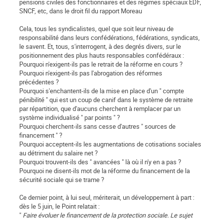
pensions civiles des fonctionnaires et des régimes spéciaux EDF,
SNCF, etc, dans le droit fil du rapport Moreau
Cela, tous les syndicalistes, quel que soit leur niveau de
responsabilité dans leurs confédérations, fédérations, syndicats,
le savent. Et, tous, s'interrogent, à des degrés divers, sur le
positionnement des plus hauts responsables confédéraux :
Pourquoi n'exigent-ils pas le retrait de la réforme en cours ?
Pourquoi n'exigent-ils pas l'abrogation des réformes
précédentes ?
Pourquoi s'enchantent-ils de la mise en place d'un " compte
pénibilité " qui est un coup de canif dans le système de retraite
par répartition, que d'aucuns cherchent à remplacer par un
système individualisé " par points " ?
Pourquoi cherchent-ils sans cesse d'autres " sources de
financement " ?
Pourquoi acceptent-ils les augmentations de cotisations sociales
au détriment du salaire net ?
Pourquoi trouvent-ils des " avancées " là où il n'y en a pas ?
Pourquoi ne disent-ils mot de la réforme du financement de la
sécurité sociale qui se trame ?
Ce dernier point, à lui seul, mériterait, un développement à part :
dès le 5 juin, le Point relatait :
"
Faire évoluer le financement de la protection sociale. Le sujet