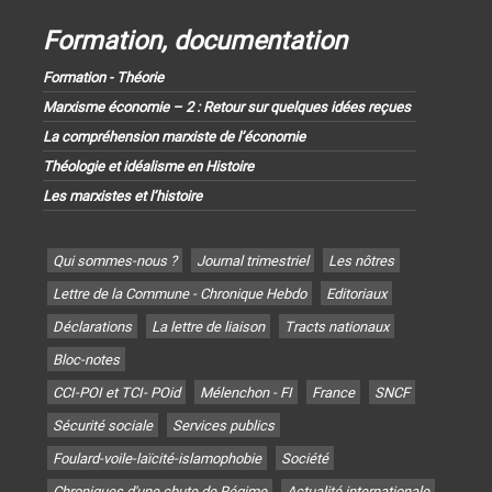
Formation, documentation
Formation - Théorie
Marxisme économie – 2 : Retour sur quelques idées reçues
La compréhension marxiste de l’économie
Théologie et idéalisme en Histoire
Les marxistes et l’histoire
Qui sommes-nous ?
Journal trimestriel
Les nôtres
Lettre de la Commune - Chronique Hebdo
Editoriaux
Déclarations
La lettre de liaison
Tracts nationaux
Bloc-notes
CCI-POI et TCI- POid
Mélenchon - FI
France
SNCF
Sécurité sociale
Services publics
Foulard-voile-laïcité-islamophobie
Société
Chroniques d'une chute de Régime
Actualité internationale