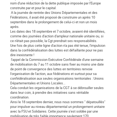
nom d'une réduction de la dette publique imposée par l'Europe
construite par et pour le capital.
A la journée de rentrée des Unions Départementales et des
Fédérations, il avait été proposé de construire un après 10
septembre dans le prolongement de celui-ci et non un mois
après.
Les dates des 18 septembre et 7 octobre, avaient été identifiées,
comme des journées d'action d'ampleur nationale unitaire ou, si
ce n'était pas possible, la Cgt prendrait ses responsabilités.
Une fois de plus cette ligne d'action n'a pas été tenue, l'impulsion
dans la confédéralisation des luttes est défaillante pour ne pas
dire inexistante !
l'appel de la Commission Exécutive Confédérale d'une semaine
de mobilisation du 7 au 11 octobre sans fixer au moins une date
de point de convergence des luttes en territoires renvoie
l'organisation de l'action, aux fédérations et surtout pour sa
confédéralisation aux seules organisations territoriales : Unions
Départementales et Unions Locales...
Cela conduit les organisations de la CGT à se débrouiller seules
dans leur coin, à prendre des initiatives sans véritable
coordination.
Ainsi le 18 septembre dernier, nous nous sommes " dépatouillés"
pour impulser au niveau départemental un prolongement unitaire
avec la FSU et Solidaires. Cette journée s'est soldée par une
mobilisation de très faible importance seulement 170