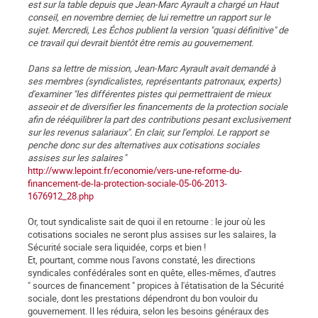
est sur la table depuis que Jean-Marc Ayrault a chargé un Haut
conseil, en novembre dernier, de lui remettre un rapport sur le
sujet. Mercredi, Les Échos publient la version "quasi définitive" de
ce travail qui devrait bientôt être remis au gouvernement.
Dans sa lettre de mission, Jean-Marc Ayrault avait demandé à
ses membres (syndicalistes, représentants patronaux, experts)
d'examiner "les différentes pistes qui permettraient de mieux
asseoir et de diversifier les financements de la protection sociale
afin de rééquilibrer la part des contributions pesant exclusivement
sur les revenus salariaux". En clair, sur l'emploi. Le rapport se
penche donc sur des alternatives aux cotisations sociales
assises sur les salaires
"
http://www.lepoint.fr/economie/vers-une-reforme-du-
financement-de-la-protection-sociale-05-06-2013-
1676912_28.php
Or, tout syndicaliste sait de quoi il en retourne : le jour où les
cotisations sociales ne seront plus assises sur les salaires, la
Sécurité sociale sera liquidée, corps et bien !
Et, pourtant, comme nous l'avons constaté, les directions
syndicales confédérales sont en quête, elles-mêmes, d'autres
" sources de financement " propices à l'étatisation de la Sécurité
sociale, dont les prestations dépendront du bon vouloir du
gouvernement. Il les réduira, selon les besoins généraux des