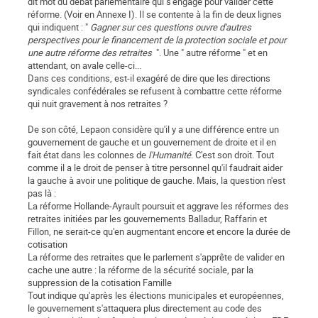
dit mot du débat parlementaire qui s'engage pour valider cette
réforme. (Voir en Annexe I). Il se contente à la fin de deux lignes
qui indiquent : "
Gagner sur ces questions ouvre d'autres
perspectives pour le financement de la protection sociale et pour
une autre réforme des retraites
". Une " autre réforme " et en
attendant, on avale celle-ci...
Dans ces conditions, est-il exagéré de dire que les directions
syndicales confédérales se refusent à combattre cette réforme
qui nuit gravement à nos retraites ?
De son côté, Lepaon considère qu'il y a une différence entre un
gouvernement de gauche et un gouvernement de droite et il en
fait état dans les colonnes de
l'Humanité
. C'est son droit. Tout
comme il a le droit de penser à titre personnel qu'il faudrait aider
la gauche à avoir une politique de gauche. Mais, la question n'est
pas là :
La réforme Hollande-Ayrault poursuit et aggrave les réformes des
retraites initiées par les gouvernements Balladur, Raffarin et
Fillon, ne serait-ce qu'en augmentant encore et encore la durée de
cotisation
La réforme des retraites que le parlement s'apprête de valider en
cache une autre : la réforme de la sécurité sociale, par la
suppression de la cotisation Famille
Tout indique qu'après les élections municipales et européennes,
le gouvernement s'attaquera plus directement au code des