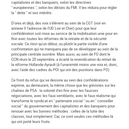
capitalistes et des banquiers, selon les directives
" européennes ", selon les diktats du FMI. Il les réduira pour régler
la " dette " et ses intérêts.
D'ores et déjà, des voix s'élèvent au sein de la CGT (voir en
annexe II l'adresse de l'UD Loir et Cher) pour que leur
confédération soit mise au service de la mobilisation unie pour en
finir avec toutes les réformes de la retraite et de la sécurité
sociale. Ce n'est qu'un début, ou plutôt la partie visible d'une
confrontation qui ne manquera pas de se développer au sein de la
principale centrale ouvrière. Mais aussi, au sein de FO dont le
CCN réuni le 20 septembre, a écarté la revendication du retrait de
la réforme Hollande-Ayrault (à l'unanimité moins une voix et, donc,
avec l'aide des cadres du POI qui ont des positions dans FO).
Ce front du refus qui se dessine au sein des confédérations
exprime, au demeurant, la même chose que les grévistes sur les
chaînes de PSA : la volonté d'en finir avec les fausses
négociations, avec les faux semblants, avec le faux réalisme qui
transforme le syndicat en " partenaire social " ou en " conseiller
social " du gouvernement des capitalistes et des banquiers pour
renouer avec les bonnes méthodes : celles de la lutte des
classes, tout simplement. Car, ce sont seules ces méthodes-là
qui ont porté leurs fruits.