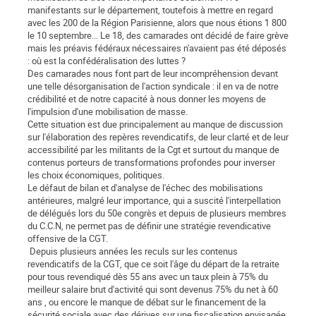
manifestants sur le département, toutefois à mettre en regard
avec les 200 de la Région Parisienne, alors que nous étions 1 800
le 10 septembre... Le 18, des camarades ont décidé de faire grève
mais les préavis fédéraux nécessaires n'avaient pas été déposés
: où est la confédéralisation des luttes ?
Des camarades nous font part de leur incompréhension devant
une telle désorganisation de l'action syndicale : il en va de notre
crédibilité et de notre capacité à nous donner les moyens de
l'impulsion d'une mobilisation de masse.
Cette situation est due principalement au manque de discussion
sur l'élaboration des repères revendicatifs, de leur clarté et de leur
accessibilité par les militants de la Cgt et surtout du manque de
contenus porteurs de transformations profondes pour inverser
les choix économiques, politiques.
Le défaut de bilan et d'analyse de l'échec des mobilisations
antérieures, malgré leur importance, qui a suscité l'interpellation
de délégués lors du 50e congrès et depuis de plusieurs membres
du C.C.N, ne permet pas de définir une stratégie revendicative
offensive de la CGT.
Depuis plusieurs années les reculs sur les contenus
revendicatifs de la CGT, que ce soit l'âge du départ de la retraite
pour tous revendiqué dès 55 ans avec un taux plein à 75% du
meilleur salaire brut d'activité qui sont devenus 75% du net à 60
ans , ou encore le manque de débat sur le financement de la
sécurité sociale avec des dérives sur une fiscalisation envisagée