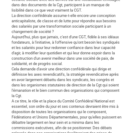
dans des documents de la Cgt, participent à un manque de
lisibilité dans ce que veut vraiment la CGT.
La direction confédérale assume-t-elle encore une conception
anticapitaliste, de classe et de lutte pour répondre aux besoins
des salariés par une transformation sociale participant à un
changement de société ?
Aujourd'hui, plus que jamais, c'est d'une CGT, fidèle à ses idéaux
fondateurs, à l'initiative, à l'offensive qu'ont besoin les syndiqués
et les salariés pour leur redonner confiance dans leur capacité
d'agir, à modifier leur quotidien et qui leur donne espoir dans la
construction d'un avenir meilleur dans une société de paix, de
solidarité, et de progrès social.
Cela demande d'avoir une direction confédérale qui dirige et
définisse les axes revendicatifs, la stratégie revendicative après
en avoir largement débattu dans les syndicats, les congrès et
dans les organismes statutaires de direction de la Cgt qui soient
l'émanation et le bien commun des organisations qui composent
la Cgt.
A ce titre, le rôle et la place du Comité Confédéral National est
essentiel, son ordre du jour et ses contenus devraient être mis à
disposition de toutes les organisations qui le composent,
Fédérations et Unions Départementales, pour qu'elles puissent en
débattre largement en leur sein et a minima dans les
commissions exécutives, afin de se positionner. Des débats
préparés dans nos organisations faciliteraient des prises de