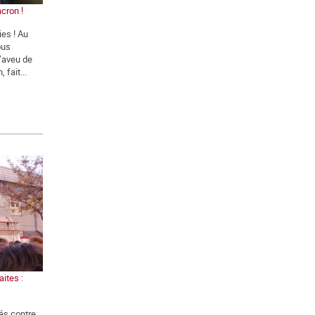
cron !
ies ! Au
ous
l’aveu de
 fait...
ites :
és contre