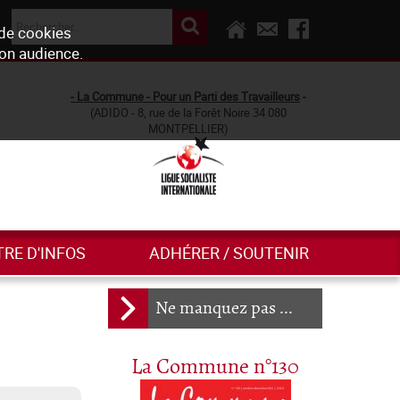
 de cookies
son audience.
- La Commune - Pour un Parti des Travailleurs
-
(ADIDO - 8, rue de la Forêt Noire 34 080
MONTPELLIER)
TRE D'INFOS
ADHÉRER / SOUTENIR
Ne manquez pas ...
La Commune n°130