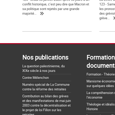
conflit historique, c’est peu dire que Macron et
123 - Sam
sa politique sont rejetés par une grande
les pronost
majorité...
des grévis
grève...
Nos publications
Formation
document
La question palestinienne, du
XIXe siècle à nos jours
Formation - Théorie
Contre Mélenchon
Marxisme économie 
Numéro spécial de La Commune
sur quelques idées
contre la réforme des retraites
La compréhension 
Contribution au bilan des grèves
l’économie
et des manifestations de mai-juin
Théologie et idéali
2003 contre la décentralisation et
Histoire
le projet de loi Fillon sur les
retraites