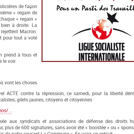
olicières de façon
nième « regain de
chaque « regain »
bien à droite. La
 rejettent Macron.
t pour tout a voté
en prend à tous et
le voir.
 où vont les choses.
vel ACTE contre la répression, ce samedi, pour la liberté dé
alistes, gilets jaunes, citoyens et citoyennes :
os/...
essée aux syndicats et associations de défense des droits h
our, plus de 600 signatures, sans avoir été « boostée » ou « spon
res de notre courant La Commune ». En voici un extrait :