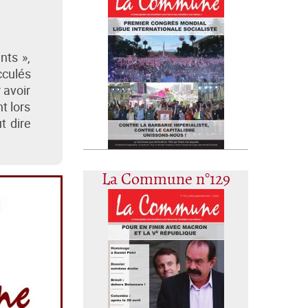
nts »,
cculés
 avoir
t lors
t dire
La Commune n°129