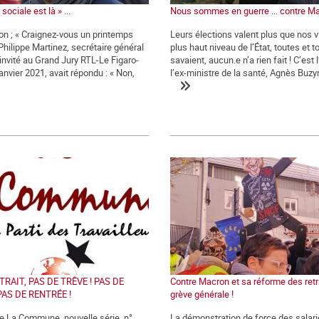
sociale est là » ...
Nous sommes en guerre … contre Ma
ion ; « Craignez-vous un printemps
Leurs élections valent plus que nos v
 Philippe Martinez, secrétaire général
plus haut niveau de l’État, toutes et t
 invité au Grand Jury RTL-Le Figaro-
savaient, aucun.e n’a rien fait ! C’est 
anvier 2021, avait répondu : « Non,
l’ex-ministre de la santé, Agnès Buzyn,
TRAIT, PAS DE TRÊVE ! PAS DE
Contre Macron et sa réforme des retra
PAS DE RENTRÉE !
grève générale !
de La Commune, nouvelle série, n°
La démonstration de force des salari