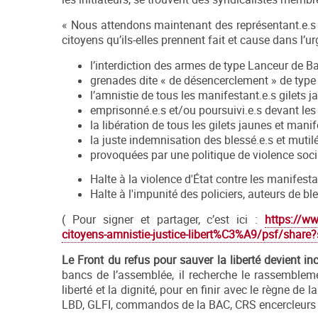
« Nous attendons maintenant des représentant.e.s 
citoyens qu’ils-elles prennent fait et cause dans l’u
l’interdiction des armes de type Lanceur de Ba
grenades dite « de désencerclement » de type 
l’amnistie de tous les manifestant.e.s gilets j
emprisonné.e.s et/ou poursuivi.e.s devant les 
la libération de tous les gilets jaunes et manif
la juste indemnisation des blessé.e.s et mutil
provoquées par une politique de violence socia
Halte à la violence d'État contre les manifestan
Halte à l'impunité des policiers, auteurs de bl
( Pour signer et partager, c’est ici :
https://ww
citoyens-amnistie-justice-libert%C3%A9/psf/share
Le Front du refus pour sauver la liberté devient i
bancs de l’assemblée, il recherche le rassemblem
liberté et la dignité, pour en finir avec le règne d
LBD, GLFI, commandos de la BAC, CRS encercleurs e