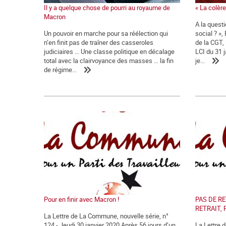
Il y a quelque chose de pourri au royaume de
« La colère 
Macron
A la quest
Un pouvoir en marche pour sa réélection qui
social ? »,
n’en finit pas de traîner des casseroles
de la CGT,
judiciaires … Une classe politique en décalage
LCI du 31 j
total avec la clairvoyance des masses … la fin
je...
de régime...
Pour en finir avec Macron !
PAS DE RE
RETRAIT, 
La Lettre de La Commune, nouvelle série, n°
124 - Jeudi 30 janvier 2020 Après 56 jours d’un
La Lettre 