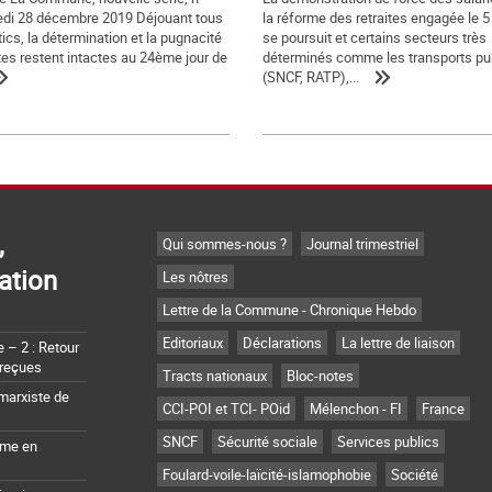
edi 28 décembre 2019 Déjouant tous
la réforme des retraites engagée le 
ics, la détermination et la pugnacité
se poursuit et certains secteurs très
tes restent intactes au 24ème jour de
déterminés comme les transports pu
(SNCF, RATP),...
,
Qui sommes-nous ?
Journal trimestriel
ation
Les nôtres
Lettre de la Commune - Chronique Hebdo
Editoriaux
Déclarations
La lettre de liaison
– 2 : Retour
 reçues
Tracts nationaux
Bloc-notes
marxiste de
CCI-POI et TCI- POid
Mélenchon - FI
France
SNCF
Sécurité sociale
Services publics
sme en
Foulard-voile-laïcité-islamophobie
Société