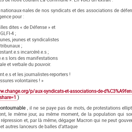
nationaux-nales de nos syndicats et des associations de défen
rgence pour :
lles dites « de Défense » et
GLFI-4 ;
aunes, jeunes et syndicalistes
tribunaux ;
estant.e.s incarcéré.e.s ;
é.e.s lors des manifestations
le et verbale du pouvoir.
t.e.s et les journalistes-reporters !
essures volontaires ! »
w.change.org/p/aux-syndicats-et-associations-de-d%C3%A9fens
?share=1
)
ncontournable
, il ne se paye pas de mots, de protestations ellip
ent, le même jour, au même moment, de la population qui sou
e la répression et, par là même, dégager Macron qui ne peut gouv
t autres lanceurs de balles d’attaque