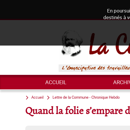
En poursui
destinés à v
ACCUEIL
ARCHI
Accueil
Lettre de la Commune - Chronique Hebdo
Quand la folie s’empare d