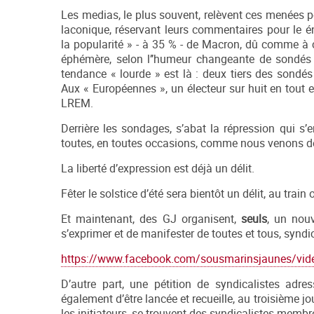
Les medias, le plus souvent, relèvent ces menées p
laconique, réservant leurs commentaires pour le é
la popularité » - à 35 % - de Macron, dû comme à 
éphémère, selon l’’humeur changeante de sondés 
tendance « lourde » est là : deux tiers des sondés
Aux « Européennes », un électeur sur huit en tout e
LREM.
Derrière les sondages, s’abat la répression qui s’
toutes, en toutes occasions, comme nous venons de 
La liberté d’expression est déjà un délit.
Fêter le solstice d’été sera bientôt un délit, au train
Et maintenant, des GJ organisent,
seuls
, un nou
s’exprimer et de manifester de toutes et tous, syndic
https://www.facebook.com/sousmarinsjaunes/vide
D’autre part, une pétition de syndicalistes adr
également d’être lancée et recueille, au troisième j
les initiateurs, se trouvent des syndicalistes memb