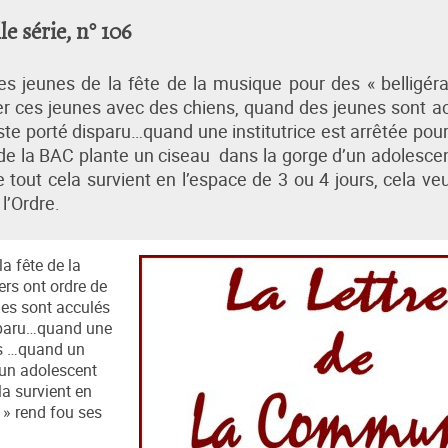
 série, n° 106
es jeunes de la fête de la musique pour des « belligéra
er ces jeunes avec des chiens, quand des jeunes sont a
este porté disparu…quand une institutrice est arrêtée pour
 de la BAC plante un ciseau dans la gorge d’un adolescen
 tout cela survient en l’espace de 3 ou 4 jours, cela veu
l’Ordre.
a fête de la
ers ont ordre de
nes sont acculés
disparu…quand une
cts …quand un
’un adolescent
la survient en
r » rend fou ses