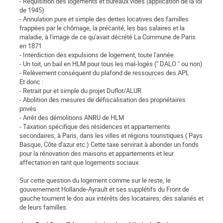
- Réquisition des logements et bureaux vides (application de la loi
de 1945)
- Annulation pure et simple des dettes locatives des familles
frappées par le chômage, la précarité, les bas salaires et la
maladie, à l'image de ce qu'avait décrété La Commune de Paris
en 1871
- Interdiction des expulsions de logement, toute l'année.
- Un toit, un bail en HLM pour tous les mal-logés (" DALO " ou non)
- Relèvement conséquent du plafond de ressources des APL
Et donc :
- Retrait pur et simple du projet Duflot/ALUR
- Abolition des mesures de défiscalisation des propriétaires
privés
- Arrêt des démolitions ANRU de HLM
- Taxation spécifique des résidences et appartements
secondaires, à Paris, dans les villes et régions touristiques ( Pays
Basque, Côte d'azur etc.) Cette taxe servirait à abonder un fonds
pour la rénovation des maisons et appartements et leur
affectation en tant que logements sociaux.
Sur cette question du logement comme sur le reste, le
gouvernement Hollande-Ayrault et ses supplétifs du Front de
gauche tournent le dos aux intérêts des locataires, des salariés et
de leurs familles.