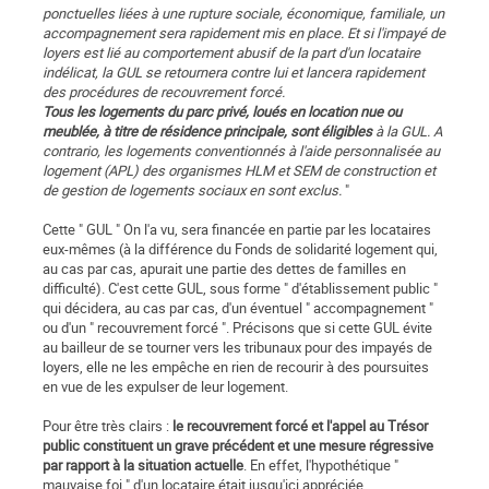
ponctuelles liées à une rupture sociale, économique, familiale, un
accompagnement sera rapidement mis en place. Et si l'impayé de
loyers est lié au comportement abusif de la part d'un locataire
indélicat, la GUL se retournera contre lui et lancera rapidement
des procédures de recouvrement forcé.
Tous les logements du parc privé, loués en location nue ou
meublée, à titre de résidence principale, sont éligibles
à la GUL. A
contrario, les logements conventionnés à l'aide personnalisée au
logement (APL) des organismes HLM et SEM de construction et
de gestion de logements sociaux en sont exclus.
"
Cette " GUL " On l'a vu, sera financée en partie par les locataires
eux-mêmes (à la différence du Fonds de solidarité logement qui,
au cas par cas, apurait une partie des dettes de familles en
difficulté). C'est cette GUL, sous forme " d'établissement public "
qui décidera, au cas par cas, d'un éventuel " accompagnement "
ou d'un " recouvrement forcé ". Précisons que si cette GUL évite
au bailleur de se tourner vers les tribunaux pour des impayés de
loyers, elle ne les empêche en rien de recourir à des poursuites
en vue de les expulser de leur logement.
Pour être très clairs :
le recouvrement forcé et l'appel au Trésor
public constituent un grave précédent et une mesure régressive
par rapport à la situation actuelle
. En effet, l'hypothétique "
mauvaise foi " d'un locataire était jusqu'ici appréciée