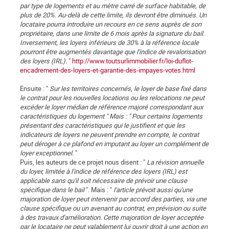
par type de logements et au mètre carré de surface habitable, de
plus de 20%. Au-delà de cette limite, ils devront être diminués. Un
locataire pourra introduire un recours en ce sens auprès de son
propriétaire, dans une limite de 6 mois après la signature du bail.
Inversement, les loyers inférieurs de 30% à la référence locale
pourront être augmentés davantage que l'indice de revalorisation
des loyers (IRL).
"
http://www.toutsurlimmobilier.fr/loi-duflot-
encadrement-des-loyers-et-garantie-des-impayes-votes.html
Ensuite : "
Sur les territoires concernés, le loyer de base fixé dans
le contrat pour les nouvelles locations ou les relocations ne peut
excéder le loyer médian de référence majoré correspondant aux
caractéristiques du logement " Mais : " Pour certains logements
présentant des caractéristiques qui le justifient et que les
indicateurs de loyers ne peuvent prendre en compte, le contrat
peut déroger à ce plafond en imputant au loyer un complément de
loyer exceptionnel.
"
Puis, les auteurs de ce projet nous disent : "
La révision annuelle
du loyer, limitée à l'indice de référence des loyers (IRL) est
applicable sans qu'il soit nécessaire de prévoir une clause
spécifique dans le bail
". Mais : "
l'article prévoit aussi qu'une
majoration de loyer peut intervenir par accord des parties, via une
clause spécifique ou un avenant au contrat, en prévision ou suite
à des travaux d'amélioration. Cette majoration de loyer acceptée
par le locataire ne peut valablement lui ouvrir droit à une action en