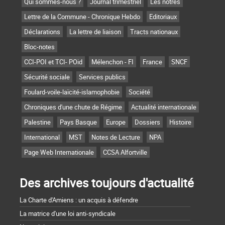
Qui sommes-nous ?
Journal trimestriel
Les nôtres
Lettre de la Commune - Chronique Hebdo
Editoriaux
Déclarations
La lettre de liaison
Tracts nationaux
Bloc-notes
CCI-POI et TCI- POid
Mélenchon - FI
France
SNCF
Sécurité sociale
Services publics
Foulard-voile-laïcité-islamophobie
Société
Chroniques d'une chute de Régime
Actualité internationale
Palestine
Pays Basque
Europe
Dossiers
Histoire
International
MST
Notes de Lecture
NPA
Page Web Internationale
CCSA Alfortville
Des archives toujours d'actualité
La Charte d'Amiens : un acquis à défendre
La matrice d'une loi anti-syndicale