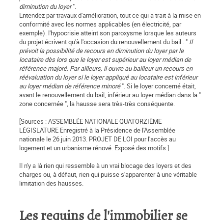
diminution du loyer
".
Entendez par travaux d'amélioration, tout ce qui a trait à la mise en
conformité avec les normes applicables (en électricité, par
exemple). l'hypocrisie atteint son paroxysme lorsque les auteurs
du projet écrivent qu'à l'occasion du renouvellement du bail : "
Il
prévoit la possibilité de recours en diminution du loyer par le
locataire dès lors que le loyer est supérieur au loyer médian de
référence majoré. Par ailleurs, il ouvre au bailleur un recours en
réévaluation du loyer si le loyer appliqué au locataire est inférieur
au loyer médian de référence minoré
". Si le loyer concerné était,
avant le renouvellement du bail, inférieur au loyer médian dans la "
zone concernée ", la hausse sera très-très conséquente.
[Sources : ASSEMBLÉE NATIONALE QUATORZIÈME
LÉGISLATURE Enregistré à la Présidence de l'Assemblée
nationale le 26 juin 2013. PROJET DE LOI pour l'accès au
logement et un urbanisme rénové. Exposé des motifs.]
Il n'y a là rien qui ressemble à un vrai blocage des loyers et des
charges ou, à défaut, rien qui puisse s'apparenter à une véritable
limitation des hausses.
Les requins de l'immobilier se