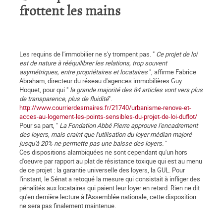
frottent les mains
Les requins de l'immobilier ne s'y trompent pas. "
Ce projet de loi
est de nature à rééquilibrer les relations, trop souvent
asymétriques, entre propriétaires et locataires
", affirme Fabrice
Abraham, directeur du réseau d'agences immobilières Guy
Hoquet, pour qui "
la grande majorité des 84 articles vont vers plus
de transparence, plus de fluidité
".
http://www.courrierdesmaires.fr/21740/urbanisme-renove-et-
acces-au-logement-les-points-sensibles-du-projet-de-loi-duflot/
Pour sa part, "
La Fondation Abbé Pierre approuve l'encadrement
des loyers, mais craint que l'utilisation du loyer médian majoré
jusqu'à 20% ne permette pas une baisse des loyers.
"
Ces dispositions alambiquées ne sont cependant qu'un hors
d'oeuvre par rapport au plat de résistance toxique qui est au menu
de ce projet : la garantie universelle des loyers, la GUL. Pour
l'instant, le Sénat a retoqué la mesure qui consistait à infliger des
pénalités aux locataires qui paient leur loyer en retard. Rien ne dit
qu'en dernière lecture à l'Assemblée nationale, cette disposition
ne sera pas finalement maintenue.