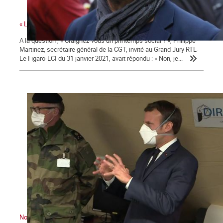
« La colère sociale est là » ...
A la question ; « Craignez-vous un printemps social ? », Philippe
Martinez, secrétaire général de la CGT, invité au Grand Jury RTL-
Le Figaro-LCI du 31 janvier 2021, avait répondu : « Non, je...
Nous sommes en guerre … contre Macron !