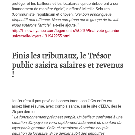
protéger et les bailleurs et les locataires qui contribueront à son
financement de manière égale", a affirmé Mireille Schurch
(Communiste, républicain et citoyen.
"J'ai bon espoir que le
dispositif soit efficace. Nous comptons sur le groupe de travail.
Nous voterons l'article"
, a-t-elle ajouté. "
http://fr.news.yahoo.com/logement-s%C3%A9nat-vote-garantie-
universelle-loyers-131942955.html
Finis les tribunaux, le Trésor
public saisira salaires et revenus
!
l'enfer n'est-il pas pavé de bonnes intentions ? Cet enfer est
assez bien résumé, avec complaisance, sur le site d'EELV, dès le
26 juin dernier:
"
Le fonctionnement prévu est simple. Un bailleur confronté à une
situation d'impayé se verra rapidement indemnisé du montant du
loyer par la garantie. Celle-ci examinera du même coup la
situation du locataire. Si ce dernier subit des difficultés