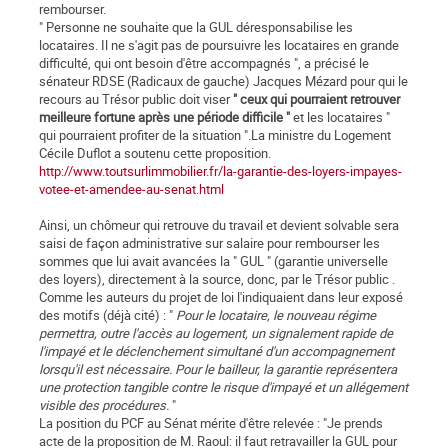
rembourser.
" Personne ne souhaite que la GUL déresponsabilise les
locataires. Il ne s'agit pas de poursuivre les locataires en grande
difficulté, qui ont besoin d'être accompagnés ", a précisé le
sénateur RDSE (Radicaux de gauche) Jacques Mézard pour qui le
recours au Trésor public doit viser
" ceux qui pourraient retrouver
meilleure fortune après une période difficile "
et les locataires "
qui pourraient profiter de la situation ".La ministre du Logement
Cécile Duflot a soutenu cette proposition.
http://www.toutsurlimmobilier.fr/la-garantie-des-loyers-impayes-
votee-et-amendee-au-senat.html
Ainsi, un chômeur qui retrouve du travail et devient solvable sera
saisi de façon administrative sur salaire pour rembourser les
sommes que lui avait avancées la " GUL " (garantie universelle
des loyers), directement à la source, donc, par le Trésor public .
Comme les auteurs du projet de loi l'indiquaient dans leur exposé
des motifs (déjà cité) : "
Pour le locataire, le nouveau régime
permettra, outre l'accès au logement, un signalement rapide de
l'impayé et le déclenchement simultané d'un accompagnement
lorsqu'il est nécessaire. Pour le bailleur, la garantie représentera
une protection tangible contre le risque d'impayé et un allégement
visible des procédures.
"
La position du PCF au Sénat mérite d'être relevée : "Je prends
acte de la proposition de M. Raoul: il faut retravailler la GUL pour