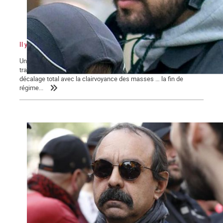
Il y a quelque chose de pourri au royaume de Macron
Un pouvoir en marche pour sa réélection qui n’en finit pas de
traîner des casseroles judiciaires … Une classe politique en
décalage total avec la clairvoyance des masses … la fin de
régime...