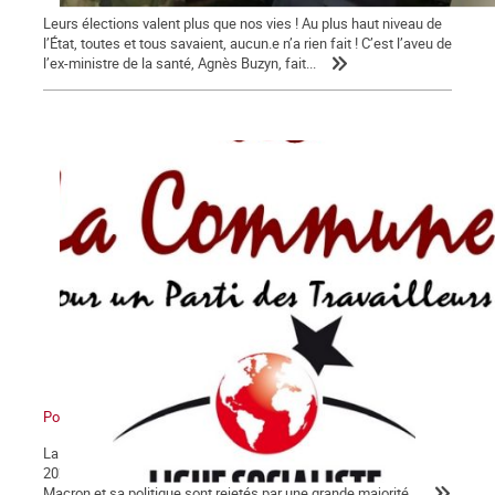
Leurs élections valent plus que nos vies ! Au plus haut niveau de
l’État, toutes et tous savaient, aucun.e n’a rien fait ! C’est l’aveu de
l’ex-ministre de la santé, Agnès Buzyn, fait...
Pour en finir avec Macron !
La Lettre de La Commune, nouvelle série, n° 124 - Jeudi 30 janvier
2020 Après 56 jours d’un conflit historique, c’est peu dire que
Macron et sa politique sont rejetés par une grande majorité...