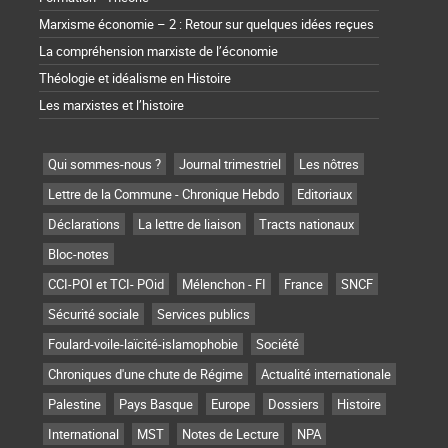
Marxisme économie – 2 : Retour sur quelques idées reçues
La compréhension marxiste de l’économie
Théologie et idéalisme en Histoire
Les marxistes et l’histoire
Qui sommes-nous ?
Journal trimestriel
Les nôtres
Lettre de la Commune - Chronique Hebdo
Editoriaux
Déclarations
La lettre de liaison
Tracts nationaux
Bloc-notes
CCI-POI et TCI- POid
Mélenchon - FI
France
SNCF
Sécurité sociale
Services publics
Foulard-voile-laïcité-islamophobie
Société
Chroniques d'une chute de Régime
Actualité internationale
Palestine
Pays Basque
Europe
Dossiers
Histoire
International
MST
Notes de Lecture
NPA