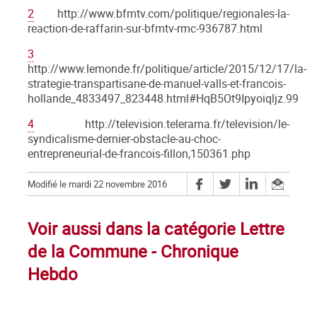
2
http://www.bfmtv.com/politique/regionales-la-
reaction-de-raffarin-sur-bfmtv-rmc-936787.html
3
http://www.lemonde.fr/politique/article/2015/12/17/la-
strategie-transpartisane-de-manuel-valls-et-francois-
hollande_4833497_823448.html#HqB5Ot9Ipyoiqljz.99
4
http://television.telerama.fr/television/le-
syndicalisme-dernier-obstacle-au-choc-
entrepreneurial-de-francois-fillon,150361.php
Modifié le mardi 22 novembre 2016
Voir aussi dans la catégorie Lettre
de la Commune - Chronique
Hebdo