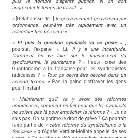
plus le nombre d’agents publics, si on doit
augmenter le temps de travail… »
.
«
[Delahousse dit :]
le gouvernement gouvernera par
ordonnance, peut-être très rapidement avec un
calendrier très très serré »
.
«
Et puis la question syndicale va se poser
»
,
poursuit l’experte.
« Là, il y a une incertitude.
Comment on va faire sur le financement du
syndicalisme, le paritarisme ? »
Faut-il créer des
Guantánamo à la française pour les syndicalistes
radicalisés ?
« Tout ça devra être dévoilé dans un
second temps. »
Pas la peine d’effrayer les gens
pour l’instant.
« Maintenant qu’il va y avoir des réformes
ambitieuses, comment on fait pour que les syndicats
ne soient pas là pour empêcher la réforme ? »
Je ne
sais pas. On supprime le droit de grève ? Ça pourrait
faire partie de
« cette réforme du syndicalisme à la
française »
qu’Agnès Verdier-Molinié appelle de ses
vœux.
« Ça va être un défi du prochain quinquennat