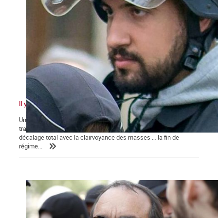
Il y a quelque chose de pourri au royaume de Macron
Un pouvoir en marche pour sa réélection qui n’en finit pas de
traîner des casseroles judiciaires … Une classe politique en
décalage total avec la clairvoyance des masses … la fin de
régime...