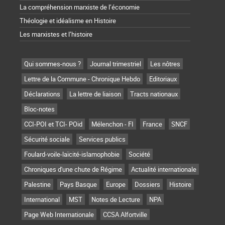
La compréhension marxiste de l’économie
Théologie et idéalisme en Histoire
Les marxistes et l’histoire
Qui sommes-nous ?
Journal trimestriel
Les nôtres
Lettre de la Commune - Chronique Hebdo
Editoriaux
Déclarations
La lettre de liaison
Tracts nationaux
Bloc-notes
CCI-POI et TCI- POid
Mélenchon - FI
France
SNCF
Sécurité sociale
Services publics
Foulard-voile-laïcité-islamophobie
Société
Chroniques d'une chute de Régime
Actualité internationale
Palestine
Pays Basque
Europe
Dossiers
Histoire
International
MST
Notes de Lecture
NPA
Page Web Internationale
CCSA Alfortville