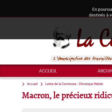
En poursui
destinés à v
ACCUEIL
ARCHI
Accueil
Lettre de la Commune - Chronique Hebdo
Macron, le précieux ridicu