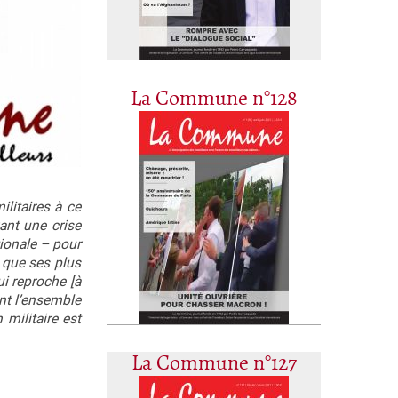
La Commune n°128
litaires à ce
ant une crise
tionale – pour
 que ses plus
ui reproche [à
ant l’ensemble
 militaire est
La Commune n°127