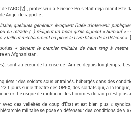
ur de l’ABC
[2]
, professeur à Science Po s’était déjà manifesté d
de Angeli le rappelle :
litaire, quelques généraux évoquent l’idée d’intervenir publique
ou en retraite (…) rédigent un texte qu’ils signent « Surcouf »
-
rs y taillent méchamment en pièce le Livre blanc de la Défense
».
sportes
« devient le premier militaire de haut rang à mettre
erre en Afghanistan.
es), sont au cœur de la crise de l’Armée depuis longtemps. Les
 inquiets : des soldats sous entraînés, hébergés dans des condit
 220 jours sur le théâtre des OPEX, des soldats qui, à la longue
 rien ». Le risque de mutinerie des hommes du rang n’est plus à 
ir avec des velléités de coup d’État et est bien plus « syndica
a hiérarchie militaire se pose en défenseur des conditions de vie 