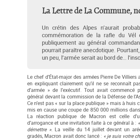
La Lettre de La Commune, nouv
Un crétin des Alpes n’aurait prob
commémoration de la rafle du Vél d’H
publiquement au général commandant tou
pourrait paraître anecdotique. Pourtant,
un peu, l’armée serait au bord de… l’ins
Le chef d’État-major des armées Pierre De Villier
en expliquant clairement qu’il ne se reconnaît p
d’armée » de l’exécutif. Tout avait commencé pa
général devant la commission de la Défense de l’A
Ce n’est pas « sur la place publique » mais à huis c
mis en cause une coupe de 850 000 millions dans l
La réaction publique de Macron est celle d’u
d’arrogance et une invitation faite à ce général à :
«
démettre »
. La veille du 14 juillet devant un aré
gradés, Macron avait donc lancé :
« je suis votre ch