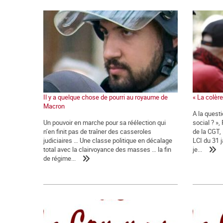
Il y a quelque chose de pourri au royaume de
« La colère 
Macron
A la quest
Un pouvoir en marche pour sa réélection qui
social ? »,
n’en finit pas de traîner des casseroles
de la CGT,
judiciaires … Une classe politique en décalage
LCI du 31 j
total avec la clairvoyance des masses … la fin
je...
de régime...