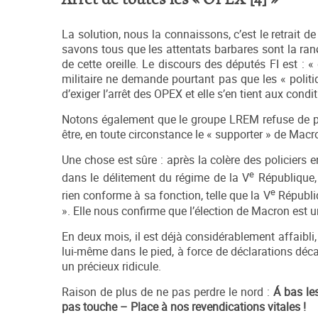
La solution, nous la connaissons, c’est le retrait d
savons tous que les attentats barbares sont la ran
de cette oreille. Le discours des députés FI est :
militaire ne demande pourtant pas que les « politiq
d’exiger l’arrêt des OPEX et elle s’en tient aux cond
Notons également que le groupe LREM refuse de pren
être, en toute circonstance le « supporter » de Macr
Une chose est sûre : après la colère des policiers 
e
dans le délitement du régime de la V
République, 
e
rien conforme à sa fonction, telle que la V
Républiq
». Elle nous confirme que l’élection de Macron est 
En deux mois, il est déjà considérablement affaibli, 
lui-même dans le pied, à force de déclarations décal
un précieux ridicule.
Raison de plus de ne pas perdre le nord :
Á bas les
pas touche – Place à nos revendications vitales !