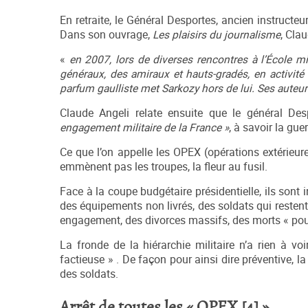
En retraite, le Général Desportes, ancien instructe
Dans son ouvrage,
Les plaisirs du journalisme
, Clau
«
en 2007, lors de diverses rencontres à l’École mi
généraux, des amiraux et hauts-gradés, en activité 
parfum gaulliste met Sarkozy hors de lui. Ses auteu
Claude Angeli relate ensuite que le général De
engagement militaire de la France »
, à savoir la gu
Ce que l’on appelle les OPEX (opérations extérieur
emmènent pas les troupes, la fleur au fusil.
Face à la coupe budgétaire présidentielle, ils sont
des équipements non livrés, des soldats qui restent
engagement, des divorces massifs, des morts « pour
La fronde de la hiérarchie militaire n’a rien à vo
factieuse » . De façon pour ainsi dire préventive, l
des soldats.
Arrêt de toutes les « OPEX
[4]
»