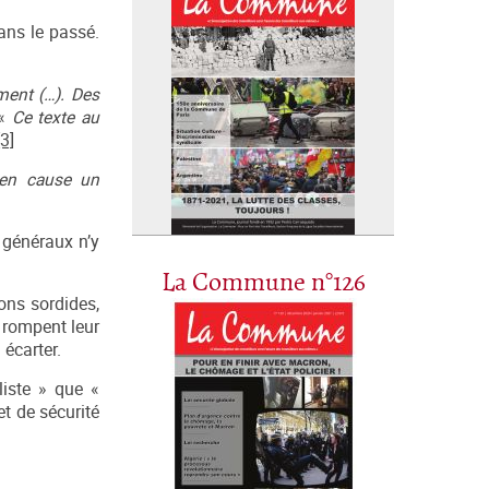
ans le passé.
ment (…). Des
 «
Ce texte au
[3]
 en cause un
 généraux n’y
La Commune n°126
ions sordides,
, rompent leur
écarter.
liste » que «
et de sécurité