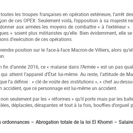
e toutes les troupes françaises en opération extérieure, l’arrêt 
çon de ces OPEX. Seulement voilà, l’opposition à sa majesté ne
 « donner aux armées les moyens de combattre « à l’extérieur ». 
ues » soient plus militaristes qu’elle. Bien évidemment, elle se
itions d’exécution de ces opérations.
dre position sur le face-à-face Macron-de Villiers, alors qu’el
on.
en fin d’année 2016, ce « malaise dans l’Armée » est un pas qual
qui atteint l’appareil d’État lui-même. Au reste, l’attitude de M
ue l’a définie : « clé de voûte des institutions », « chef au-dess
un accident, que ce personnage est lui-même un accident.
non seulement par les « réformes » qu’il porte mais par les balles
ées, déplacées, dérapantes et tout à la fois, bouffies d’orgueil p
 ordonnances – Abrogation totale de la loi El Khomri – Salaire