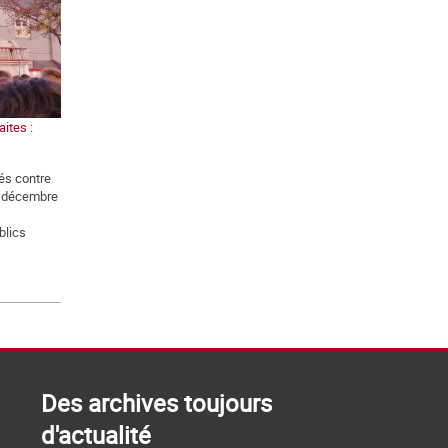
ites :
és contre
5 décembre
blics
Des archives toujours
d'actualité