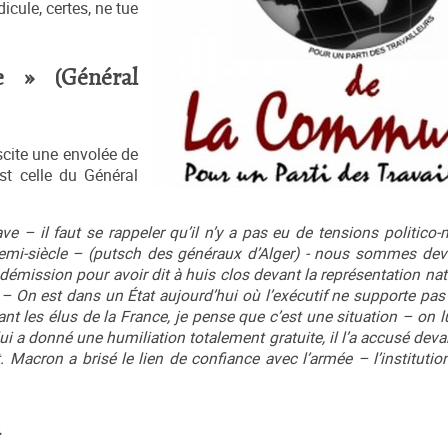
idicule, certes, ne tue
e » (Général
scite une envolée de
est celle du Général
 il faut se rappeler qu’il n’y a pas eu de tensions politico-mi
 demi-siècle – (putsch des généraux d’Alger) - nous sommes dev
la démission pour avoir dit à huis clos devant la représentation na
– On est dans un État aujourd’hui où l’exécutif ne supporte pas
t les élus de la France, je pense que c’est une situation – on l
 lui a donné une humiliation totalement gratuite, il l’a accusé dev
Macron a brisé le lien de confiance avec l’armée – l’institution
n