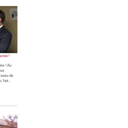
cron !
ies ! Au
ous
l’aveu de
 fait...