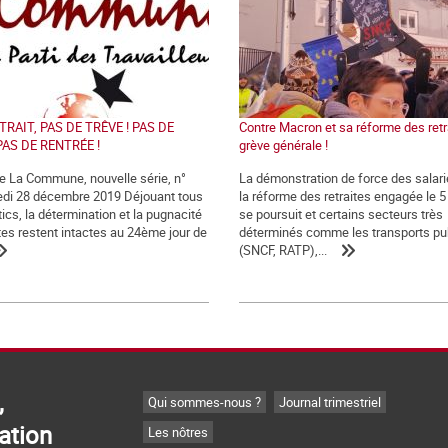
TRAIT, PAS DE TRÊVE ! PAS DE
Contre Macron et sa réforme des retra
PAS DE RENTRÉE !
grève générale !
de La Commune, nouvelle série, n°
La démonstration de force des salari
edi 28 décembre 2019 Déjouant tous
la réforme des retraites engagée le 
ics, la détermination et la pugnacité
se poursuit et certains secteurs très
tes restent intactes au 24ème jour de
déterminés comme les transports pu
(SNCF, RATP),...
,
Qui sommes-nous ?
Journal trimestriel
ation
Les nôtres