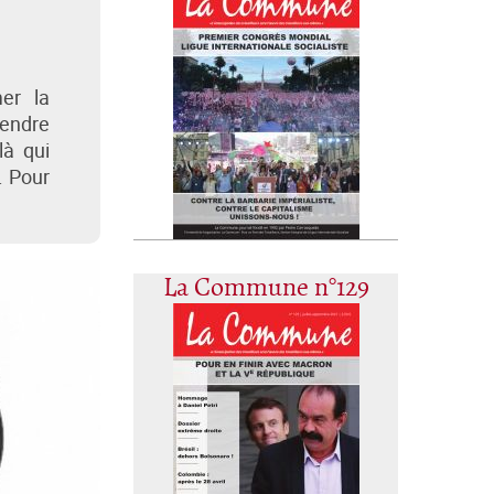
er la
rendre
là qui
. Pour
La Commune n°129