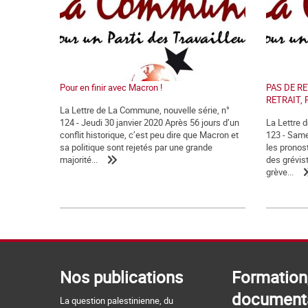
Pour en finir avec Macron !
PAS DE RE
RETRAIT, 
La Lettre de La Commune, nouvelle série, n°
124 - Jeudi 30 janvier 2020 Après 56 jours d’un
La Lettre 
conflit historique, c’est peu dire que Macron et
123 - Sam
sa politique sont rejetés par une grande
les pronost
majorité...
des grévis
grève...
Nos publications
Formation
document
La question palestinienne, du