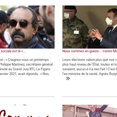
sociale est là » ...
Nous sommes en guerre … contre Ma
ion ; « Craignez-vous un printemps
Leurs élections valent plus que nos v
 Philippe Martinez, secrétaire général
plus haut niveau de l’État, toutes et t
 invité au Grand Jury RTL-Le Figaro-
savaient, aucun.e n’a rien fait ! C’est 
anvier 2021, avait répondu : « Non,
l’ex-ministre de la santé, Agnès Buzyn,