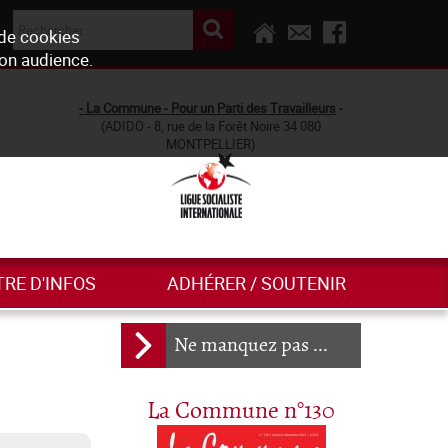
 de cookies
son audience.
- La Commune - Pour un Parti des Travailleurs
-
(ADIDO - 8, rue de la Forêt Noire 34 080
MONTPELLIER)
TRE D'INFOS
ADHÉRER / SOUTENIR
Ne manquez pas ...
La Commune n°130