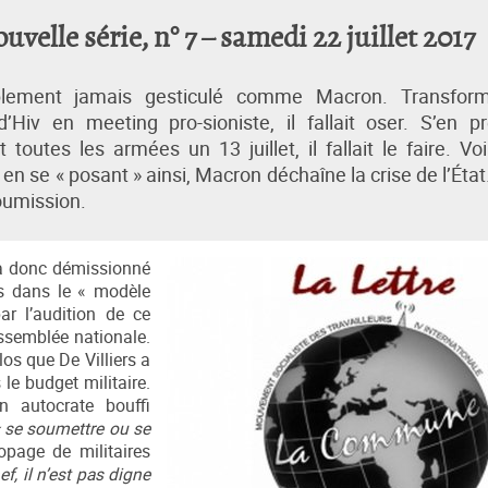
elle série, n° 7 – samedi 22 juillet 2017
ablement jamais gesticulé comme Macron. Transform
iv en meeting pro-sioniste, il fallait oser. S’en p
tes les armées un 13 juillet, il fallait le faire. Voi
 en se « posant » ainsi, Macron déchaîne la crise de l’État
oumission.
s a donc démissionné
as dans le « modèle
r l’audition de ce
ssemblée nationale.
los que De Villiers a
e budget militaire.
n autocrate bouffi
 se soumettre ou se
opage de militaires
ef, il n’est pas digne