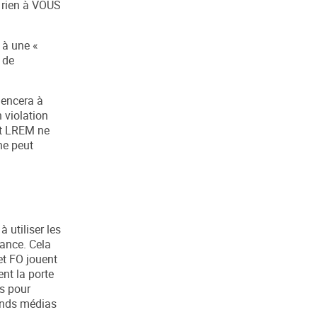
s rien à VOUS
 à une «
 de
mencera à
n violation
nt LREM ne
ne peut
 utiliser les
vance. Cela
 et FO jouent
ent la porte
es pour
rands médias