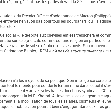
t le régime général, bas les pattes devant la Sécu, nous n’avon
nvitation » du Premier Officier d’ordonnance de Macron (Philippe)
e entrevue ne vaut-il pas pour tous les pourparlers, qu’il s’agisse
es, etc ?
gue social », le despote aux chevilles enflées trébuchera et com
prématie sur les syndicats comme sur une religion en particulier e
l’Etat verra alors le sol se dérober sous ses pieds. Son mouveme
uet Christophe Barbier, LREM «
n’a pas de structure militante
» et 
 Macron n’a les moyens de sa politique. Son intelligence consiste à
quer tout le monde pour sonder le terrain miné dans lequel il s’a
éformes. Il peut y arriver si les hautes directions syndicales CGT
rolongeant la loi El Khomri. A l’inverse, si ces dirigeants claqu
gement à la mobilisation de tous les salariés, chômeurs et jeun
. Laquelle mobilisation pourrait bien s’engager…Sans eux. Les g