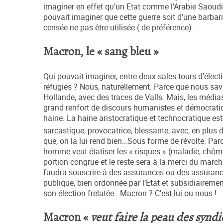
imaginer en effet qu’un Etat comme l’Arabie Saoudit
pouvait imaginer que cette guerre soit d’une barba
censée ne pas être utilisée ( de préférence).
Macron, le « sang bleu »
Qui pouvait imaginer, entre deux sales tours d’élect
réfugiés ? Nous, naturellement. Parce que nous sav
Hollande, avec des traces de Valls. Mais, les médias 
grand renfort de discours humanistes et démocratiq
haine. La haine aristocratique et technocratique est, 
sarcastique, provocatrice, blessante, avec, en plus 
que, on la lui rend bien…Sous forme de révolte. Parc
homme veut étatiser les « risques » (maladie, chômage
portion congrue et le reste sera à la merci du march
faudra souscrire à des assurances ou des assurance
publique, bien ordonnée par l’Etat et subsidiairem
son élection frelatée : Macron ? C’est lui ou nous !
Macron «
veut faire la peau des syndi