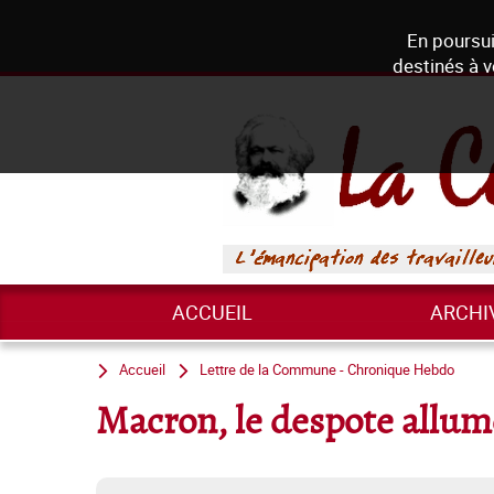
En poursui
destinés à v
ACCUEIL
ARCHI
Accueil
Lettre de la Commune - Chronique Hebdo
Macron, le despote allum