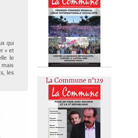
ux qui
r » et
lle le
, mais
s, les
La Commune n°129