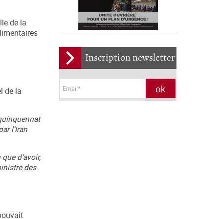
lle de la
alimentaires
Inscription newsletter
l de la
e quinquennat
ar l‘Iran
 que d‘avoir,
ministre des
pouvait