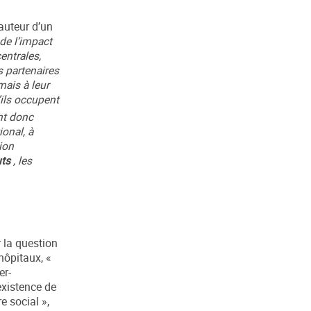
auteur d’un
de l’impact
entrales,
s partenaires
mais à leur
’ils occupent
nt donc
ional, à
ion
uts
, les
r la question
hôpitaux, «
er-
existence de
e social »,