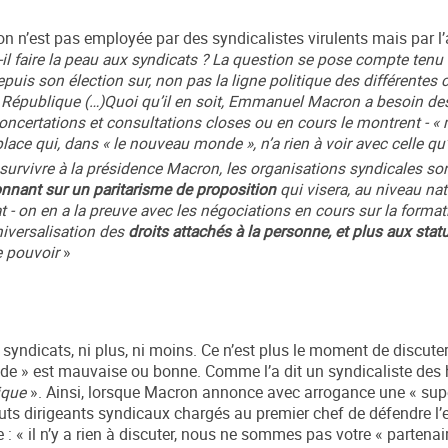
on n’est pas employée par des syndicalistes virulents mais par l’
 faire la peau aux syndicats ? La question se pose compte tenu 
puis son élection sur, non pas la ligne politique des différentes c
s la République (…)Quoi qu’il en soit, Emmanuel Macron a besoin de
oncertations et consultations closes ou en cours le montrent - « 
lace qui, dans « le nouveau monde », n’a rien à voir avec celle qu
t survivre à la présidence Macron, les organisations syndicales so
onnant sur un paritarisme de proposition
qui visera, au niveau nat
tat - on en a la preuve avec les négociations en cours sur la format
niversalisation des
droits attachés à la personne, et plus aux stat
e pouvoir
»
syndicats, ni plus, ni moins. Ce n’est plus le moment de discute
e vide » est mauvaise ou bonne. Comme l’a dit un syndicaliste des 
rique
». Ainsi, lorsque Macron annonce avec arrogance une « sup
hauts dirigeants syndicaux chargés au premier chef de défendre l’
 : « il n’y a rien à discuter, nous ne sommes pas votre « partenair