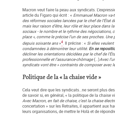
Macron veut faire la peau aux syndicats. L’expressi
article du Figaro qui écrit : «
Emmanuel Macron va-t-il
des réformes sociales lancées par le chef de l’État de
mais leur raison d’être, leur rôle et leur place dan
sociaux - le nombre et le rythme des négociations, c
place », comme le précise l’un de ses proches. Une p
4
depuis soixante ans
»
. Il précise : «
Si elles veulen
condamnées à démontrer leur utilité.
En se repositi
décliner les orientations décidées par le chef de l’É
professionnelle et l’assurance-chômage
(…)
Avec l’u
syndicats vont être » contraints de composer avec l
Politique de la « la chaise vide »
Cela veut dire que les syndicats…ne seront plus des 
de savoir si, en général, « la politique de la chais
Avec Macron, en fait de chaise, c’est la chaise élect
concertation » sur les Retraites, il appartient aux 
leurs organisations, de mettre le Holà et de répondre