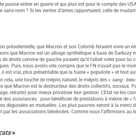
e puisse entrer en guerre et qui plus est pour le compte des USA
rie sans nom ? Si les ventes d’âmes rapportaient, celle de madam
ion présidentielle, que Macron et son Colomb feraient vivre un e
ions que Macron est un alliage synthétique à base de Sarkozy e
de droite comme de gauche juraient qu’il fallait voter pour lui c
ues. Puis, nous avons vite compris que le FN n’avait pas le mon
il est vrai, plus présentable que la haine « populiste » et tout au
de cela, une touche de mépris naturel, le mépris des «
sang - bleu
e que Macron est le destructeur des droits collectifs, sociaux. P
, retraite) pour mieux privatiser leur gestion. L’Etat ne les couv
é des assurances : pour bénéficier de prestations à même de « fai
s déguisées en mutuelles. Les plus pauvres seront à la merci de
ent par les associations bénévoles. Comme nous l’affirmions au 
cats
»