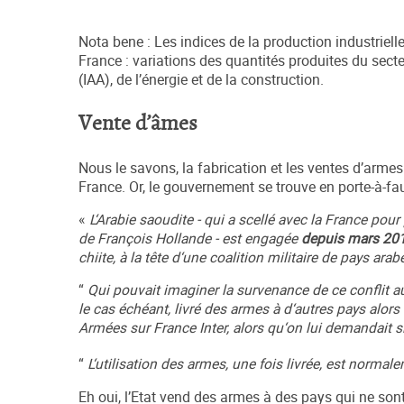
Nota bene : Les indices de la production industrielle
France : variations des quantités produites du secte
(IAA), de l’énergie et de la construction.
Vente d’âmes
Nous le savons, la fabrication et les ventes d’armes
France. Or, le gouvernement se trouve en porte-à-faux 
«
L‘Arabie saoudite - qui a scellé avec la France pou
de François Hollande - est engagée
depuis mars 20
chiite, à la tête d‘une coalition militaire de pays ar
“
Qui pouvait imaginer la survenance de ce conflit a
le cas échéant, livré des armes à d‘autres pays alor
Armées sur France Inter, alors qu‘on lui demandait si
“
L‘utilisation des armes, une fois livrée, est normale
Eh oui, l’Etat vend des armes à des pays qui ne sont 