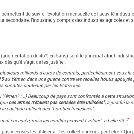
 permettent de suivre l’évolution mensuelle de l’activité industrie
ur secondaire, l’industrie, y compris des industries agricoles et 
 (augmentation de 45% en 5ans) sont le principal atout industrie
dès qu’il s’agit de les justifier.
r plusieurs milliards d‘euros de contrats, particulièrement sous l
15
au Yémen dans une guerre contre les rebelles houtis appuyés p
abes sunnites soutenue par les Etats-Unis.
u Yémen? (...) Beaucoup de pays sont confrontés à cette situation
s que
ces armes n‘étaient pas censées être utilisées”,
a justifié la 
 la coalition utilisait des “bombes françaises”.
2
ment encadrée, mais les conflits peuvent évoluer”, a-t-elle dit.
pas « censés les utiliser ». Des collectionneurs, peut-être ? Qui 