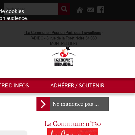
 de cookies
son audience.
- La Commune - Pour un Parti des Travailleurs
-
(ADIDO - 8, rue de la Forêt Noire 34 080
MONTPELLIER)
TRE D'INFOS
ADHÉRER / SOUTENIR
Ne manquez pas ...
La Commune n°130