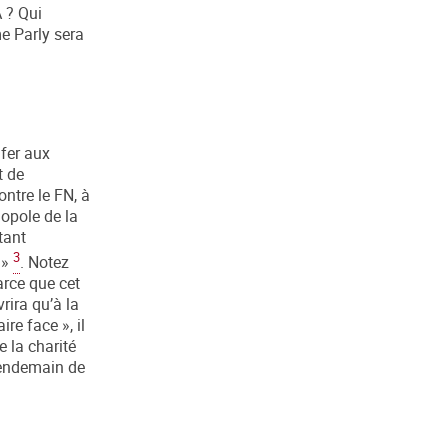
 ? Qui
e Parly sera
nfer aux
t de
ontre le FN, à
opole de la
tant
3
»
. Notez
arce que cet
rira qu’à la
re face », il
 la charité
lendemain de