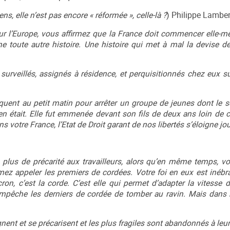
iens, elle n’est pas encore « réformée », celle-là ?
) Philippe Lambert
r l’Europe, vous affirmez que la France doit commencer elle-mê
e toute autre histoire. Une histoire qui met à mal la devise de
 surveillés, assignés à résidence, et perquisitionnés chez eux s
quent au petit matin pour arrêter un groupe de jeunes dont le se
en était. Elle fut emmenée devant son fils de deux ans loin de c
 votre France, l’Etat de Droit garant de nos libertés s’éloigne jou
s plus de précarité aux travailleurs, alors qu’en même temps, vo
ez appeler les premiers de cordées. Votre foi en eux est inébra
ron, c’est la corde. C’est elle qui permet d’adapter la vitesse 
empêche les derniers de cordée de tomber au ravin. Mais dans 
ent et se précarisent et les plus fragiles sont abandonnés à leur