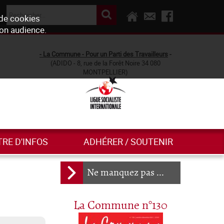
 de cookies
son audience.
- La Commune - Pour un Parti des Travailleurs
-
(ADIDO - 8, rue de la Forêt Noire 34 080
MONTPELLIER)
TRE D'INFOS
ADHÉRER / SOUTENIR
Ne manquez pas ...
La Commune n°130