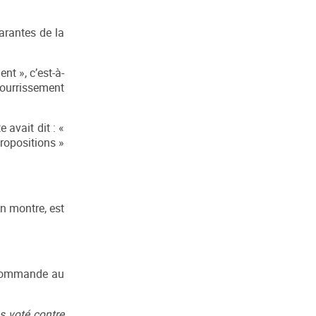
arantes de la
nt », c’est-à-
pourrissement
 avait dit : «
propositions »
n montre, est
r commande au
s voté contre