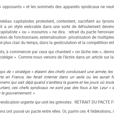
« opposants » et les sommets des appareils syndicaux ne veu
dias capitalistes protestent, contestent, sacrifient au lyrism
u’il a un style exécrable dans une sorte de défoulement devenu
pitaliste » ou « insoumis » ne dira : retrait du pacte ferroviair
s de fonctionnaire, externalisation- privatisation de multiples 
t, le plus clair du temps, dans la gesticulation et la compétition en
ts, à commencer par ceux qui chantent « on lâche rien », devron
stratégie ». Comme nous venons de l’écrire dans un article sur l
emps de « stratégie » étaient des chefs conduisant une armée, le
en France, les ferait interner dans un asile ou les aurait fu
nnemi qui sait déjà quand s’arrêtera la guerre et les jours où tout
rtant, ces chefs syndicaux ne sont pas des fous à lier. Leur « s
ec le gouvernement.
»
vendication urgente qui unit les grévistes : RETRAIT DU PACTE
s ont passé un pacte entre elles. Or, parmi ces 4 fédérations, i