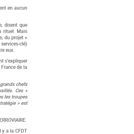
lent en aucun
e, disent que
 rituel. Mais
e, du projet «
services-clé)
tre eux.
t s’expliquer
a France de la
s grands chefs
sillés. Ces «
es les troupes
tratégie » est
 FERROVIAIRE.
l y a la CFDT