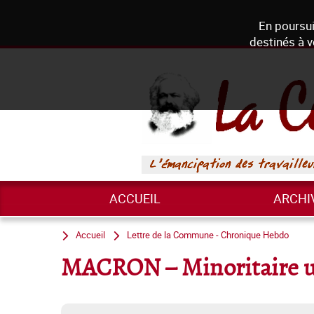
En poursui
destinés à v
ACCUEIL
ARCHI
Accueil
Lettre de la Commune - Chronique Hebdo
MACRON – Minoritaire un 