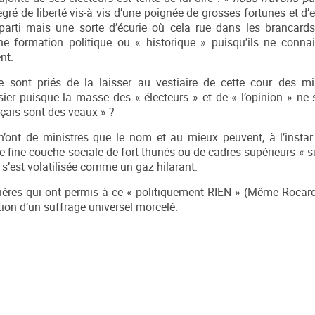
egré de liberté vis-à vis d’une poignée de grosses fortunes et d’
 parti mais une sorte d’écurie où cela rue dans les brancard
une formation politique ou « historique » puisqu’ils ne conna
nt.
ce sont priés de la laisser au vestiaire de cette cour des mi
ssier puisque la masse des « électeurs » et de « l’opinion » ne 
ançais sont des veaux » ?
n’ont de ministres que le nom et au mieux peuvent, à l’inst
e fine couche sociale de fort-thunés ou de cadres supérieurs « s
e s’est volatilisée comme un gaz hilarant.
lières qui ont permis à ce « politiquement RIEN » (Même Rocard
tion d’un suffrage universel morcelé.