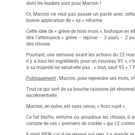
dont les leaders sont pour Macron !
Or, Macron ne veut pas passer un pacte avec cette 
bonne application de « sa » réforme.
Cette idée de « grève de trois mois », loufoque en e
dire l’alternance « grève – reprise – 3 jours – 2 
des choses.
Pourtant, une semaine avant les actions du 22 mars,
il y a tous les ingrédients pour un nouveau 95 », c’e
à sa majesté ne serait-elle pas : « tout, sauf 95 » ? 
Politiquement
, Macron, pour reprendre ses mots, n’
Tout ce qui sort de sa bouche raisonne (et résonne
excrémentielle.
Macron, en outre, est sans cesse, « hors sujet ».
Ce fat bluffe, enfume ou amadoue les choses, il 
compte de ces « premiers de cordée » qui LE comm
Il n’est RIEN car il ne repose sur rien. La grande ma