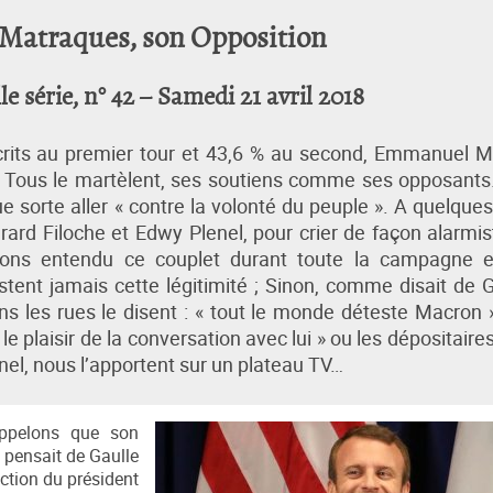
s Matraques, son Opposition
 série, n° 42 – Samedi 21 avril 2018
crits au premier tour et 43,6 % au second, Emmanuel 
 ». Tous le martèlent, ses soutiens comme ses opposants.
e sorte aller « contre la volonté du peuple ». A quelques
érard Filoche et Edwy Plenel, pour crier de façon alarmist
ions entendu ce couplet durant toute la campagne e
tent jamais cette légitimité ; Sinon, comme disait de G
ans les rues le disent : « tout le monde déteste Macron 
e plaisir de la conversation avec lui » ou les dépositaires
el, nous l’apportent sur un plateau TV…
appelons que son
e pensait de Gaulle
ection du président