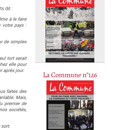
s dit :
me à le faire
 votre pays :
ur de simples
ul tort serait
hez elle pour
r après jour.
La Commune n°126
us faites des
nlable. Mais,
du premier de
nos sociétés,
 sort.