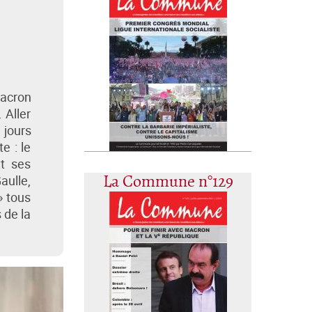
Macron
 Aller
 jours
e : le
t ses
aulle,
La Commune n°129
» tous
 de la