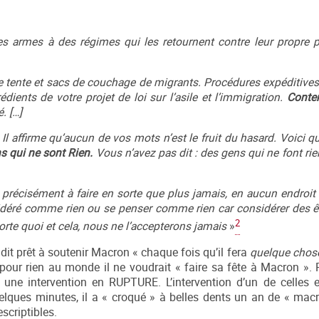
es armes à des régimes qui les retournent contre leur propre 
cère tente et sacs de couchage de migrants. Procédures expéditive
rédients de votre projet de loi sur l’asile et l’immigration.
Conten
. […]
 Il affirme qu’aucun de vos mots n’est le fruit du hasard. Voici 
s qui ne sont Rien.
Vous n’avez pas dit : des gens qui ne font rie
 précisément à faire en sorte que plus jamais, en aucun endroit 
éré comme rien ou se penser comme rien car considérer des ê
2
porte quoi et cela, nous ne l’accepterons jamais
»
 dit prêt à soutenir Macron « chaque fois qu’il fera
quelque chose
our rien au monde il ne voudrait « faire sa fête à Macron ». 
t une intervention en RUPTURE. L’intervention d’un de celles 
elques minutes, il a « croqué » à belles dents un an de « mac
scriptibles.