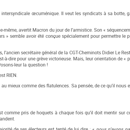
intersyndicale œcuménique. Il veut les syndicats à sa botte, g
lle-même, avertit Macron du jour de l’armistice. Son « séquenceme
jours » semble avoir été conçue spécialement pour permettre le 
 l’ancien secrétaire général de la CGT-Cheminots Didier Le Reste
st-à-dire pour une grève victorieuse. Mais, leur orientation de « 
Posons-leur la question !
est RIEN.
) au mieux comme des flatulences. Sa pensée, de ce qu’il nous e
est comme pris de hoquets à chaque fois qu’il doit mentir su
andent.
jorité de ses électeurs est tenté de lui dire : «
nous n’avons pa