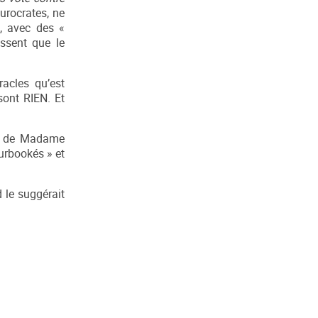
eurocrates, ne
s, avec des «
issent que le
racles qu’est
sont RIEN. Et
ar de Madame
urbookés » et
 le suggérait