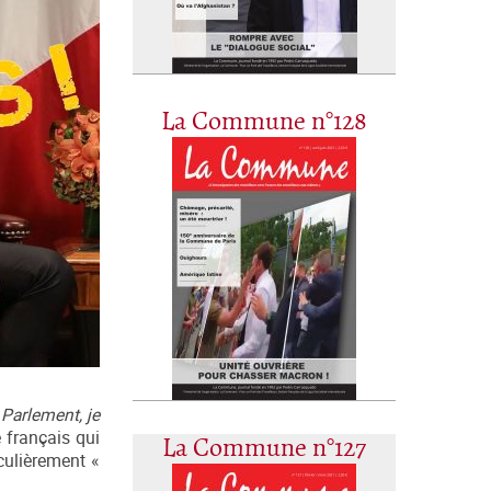
La Commune n°128
Parlement, je
 français qui
La Commune n°127
iculièrement «