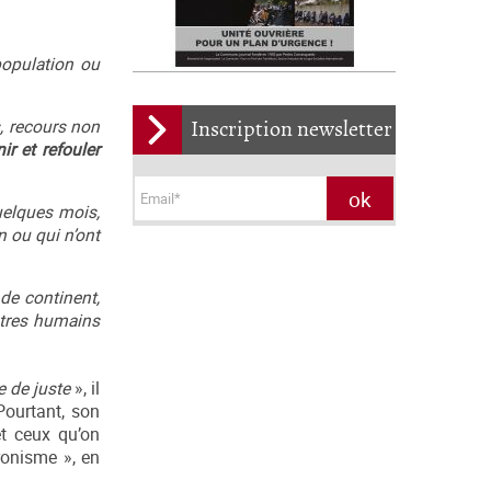
population ou
s, recours non
Inscription newsletter
ir et refouler
quelques mois,
n ou qui n’ont
de continent,
tres humains
 de juste
», il
Pourtant, son
et ceux qu’on
ronisme », en