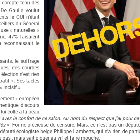
s, compte tenu des
 De Gaulle voulut
its le OUI n’était
seillers du Général
use « naturelles »
me, 47% faisaient
 reconnaissait le
ants, le suffrage
iques, des courbes
élection n’est rien
atif ». Ses tacles
 incisif ».
rlement « européen
hentique discours
lui colle à la peau
avez le confort de ce salon. Au nom du respect que j'ai pour ce 
ités
». Forme précieuse de censure. Mais, ce n’est pas un député
 député écologiste belge Philippe Lamberts, qui n’a rien de part
pas , mais sait piquer au vif et faire mouche.