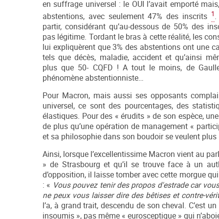
en suffrage universel : le OUI l’avait emporté mai
1
abstentions, avec seulement 47% des inscrits
.
partir, considérant qu’au-dessous de 50% des inscr
pas légitime. Tordant le bras à cette réalité, les con
lui expliquèrent que 3% des abstentions ont une ca
tels que décès, maladie, accident et qu’ainsi mê
plus que 50- CQFD ! A tout le moins, de Gaulle
phénomène abstentionniste…
Pour Macron, mais aussi ses opposants complais
universel, ce sont des pourcentages, des statist
élastiques. Pour des « érudits » de son espèce, une 
de plus qu’une opération de management « particip
et sa philosophie dans son boudoir se veulent plus «
Ainsi, lorsque l’excellentissime Macron vient au pa
» de Strasbourg et qu’il se trouve face à un aut
d’opposition, il laisse tomber avec cette morgue qui 
: «
Vous pouvez tenir des propos d'estrade car vous 
ne peux vous laisser dire des bêtises et contre-vér
l’a, à grand trait, descendu de son cheval. C’est un
insoumis », pas même « eurosceptique » qui n’aboie 