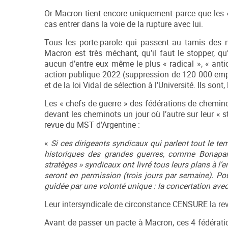
Or Macron tient encore uniquement parce que les 
cas entrer dans la voie de la rupture avec lui.
Tous les porte-parole qui passent au tamis des mé
Macron est très méchant, qu’il faut le stopper, q
aucun d’entre eux même le plus « radical », « antica
action publique 2022 (suppression de 120 000 emploi
et de la loi Vidal de sélection à l’Université. Ils son
Les « chefs de guerre » des fédérations de chemino
devant les cheminots un jour où l’autre sur leur « 
revue du MST d’Argentine :
«
Si ces dirigeants syndicaux qui parlent tout le t
historiques des grandes guerres, comme Bonaparte 
stratèges » syndicaux ont livré tous leurs plans à l’e
seront en permission (trois jours par semaine). Pou
guidée par une volonté unique : la concertation av
Leur intersyndicale de circonstance CENSURE la re
Avant de passer un pacte à Macron, ces 4 fédération