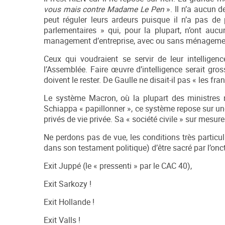
vous mais contre Madame Le Pen
». Il n’a aucun d
peut réguler leurs ardeurs puisque il n’a pas de
parlementaires » qui, pour la plupart, n’ont auc
management d’entreprise, avec ou sans ménageme
Ceux qui voudraient se servir de leur intelligen
l’Assemblée. Faire œuvre d’intelligence serait gro
doivent le rester. De Gaulle ne disait-il pas « les fr
Le système Macron, où la plupart des ministres 
Schiappa « papillonner », ce système repose sur un
privés de vie privée. Sa « société civile » sur mesur
Ne perdons pas de vue, les conditions très particu
dans son testament politique) d’être sacré par l’onc
Exit Juppé (le « pressenti » par le CAC 40),
Exit Sarkozy !
Exit Hollande !
Exit Valls !