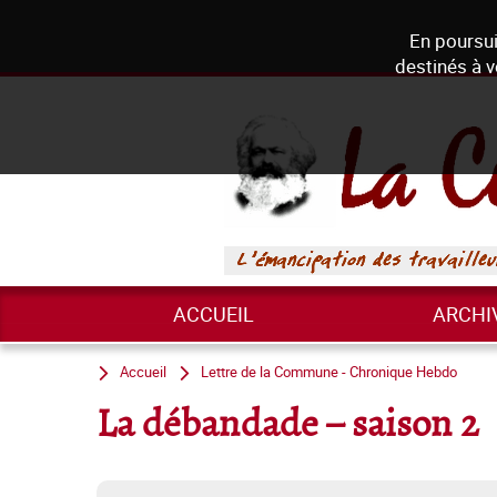
En poursui
destinés à v
ACCUEIL
ARCHI
Accueil
Lettre de la Commune - Chronique Hebdo
La débandade – saison 2