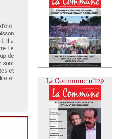
d’été.
oisson
. Il a
tre Le
oup de
n sont
tes et
ite et
La Commune n°129