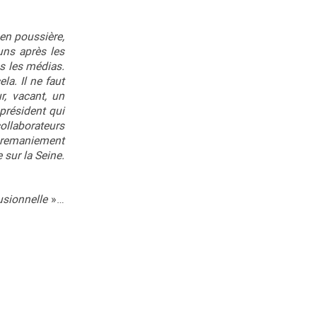
 en poussière,
uns après les
ns les médias.
la. Il ne faut
r, vacant, un
président qui
ollaborateurs
u remaniement
sur la Seine.
fusionnelle
»…