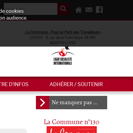
 de cookies
son audience.
- La Commune - Pour un Parti des Travailleurs
-
(ADIDO - 8, rue de la Forêt Noire 34 080
MONTPELLIER)
TRE D'INFOS
ADHÉRER / SOUTENIR
Ne manquez pas ...
La Commune n°130