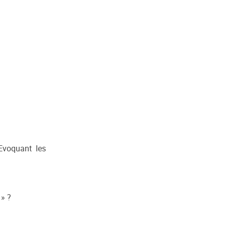
Evoquant les
» ?