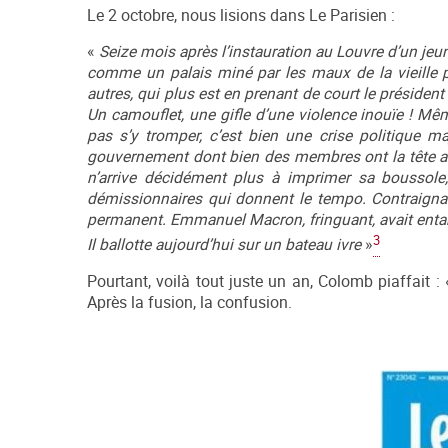
Le 2 octobre, nous lisions dans Le Parisien :
«
Seize mois après l’instauration au Louvre d’un jeun
comme un palais miné par les maux de la vieille p
autres, qui plus est en prenant de court le présiden
Un camouflet, une gifle d’une violence inouïe ! Mêm
pas s’y tromper, c’est bien une crise politique maj
gouvernement dont bien des membres ont la tête ai
n’arrive décidément plus à imprimer sa boussole,
démissionnaires qui donnent le tempo. Contraignan
permanent. Emmanuel Macron, fringuant, avait entamé
3
Il ballotte aujourd’hui sur un bateau ivre
»
Pourtant, voilà tout juste un an, Colomb piaffait :
Après la fusion, la confusion.