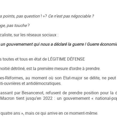
as points, pas question
! »?
Ce n’est pas négociable ?
ge, pas touche
?
aliste, sur les réseaux sociaux :
c un gouvernement qui nous a déclaré la guerre !
Guerre économiq
mes toutes et tous en état de LÉGITIME DÉFENSE
 moitié détrôné, est la première mesure d’ordre à prendre.
les-Réformes, au moment où son Etat-major se délite, ne peut 
ti-ouvrières et antidémocratiques.
ssant par Besancenot, refusent de prendre position pour la d
r Macron tient jusqu’en 2022 : un gouvernement « national-pop
ns quatre ans », mais ce qui arrive en ce moment-même.