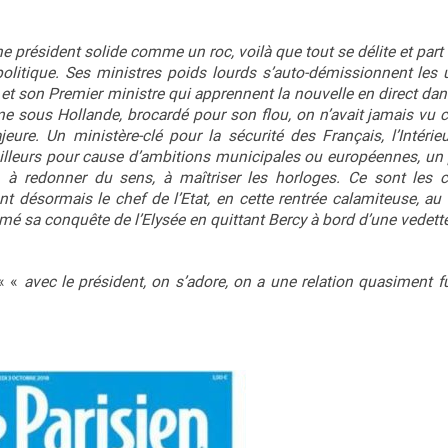
e président solide comme un roc, voilà que tout se délite et part
olitique. Ses ministres poids lourds s’auto-démissionnent les 
t et son Premier ministre qui apprennent la nouvelle en direct da
e sous Hollande, brocardé pour son flou, on n’avait jamais vu ce
eure. Un ministère-clé pour la sécurité des Français, l’Intérieu
lleurs pour cause d’ambitions municipales ou européennes, un 
 à redonner du sens, à maîtriser les horloges. Ce sont les c
t désormais le chef de l’Etat, en cette rentrée calamiteuse, a
 sa conquête de l’Elysée en quittant Bercy à bord d’une vedette 
 « «
avec le président, on s’adore, on a une relation quasiment 