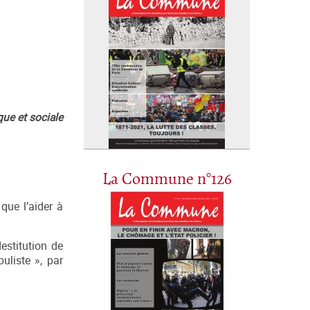
ue et sociale
La Commune n°126
que l’aider à
estitution de
uliste », par