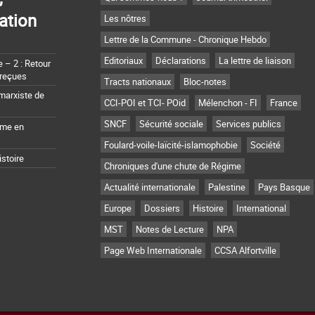
ation
Les nôtres
Lettre de la Commune - Chronique Hebdo
Editoriaux
Déclarations
La lettre de liaison
– 2 : Retour
 reçues
Tracts nationaux
Bloc-notes
marxiste de
CCI-POI et TCI- POid
Mélenchon - FI
France
SNCF
Sécurité sociale
Services publics
sme en
Foulard-voile-laïcité-islamophobie
Société
istoire
Chroniques d'une chute de Régime
Actualité internationale
Palestine
Pays Basque
Europe
Dossiers
Histoire
International
MST
Notes de Lecture
NPA
Page Web Internationale
CCSA Alfortville