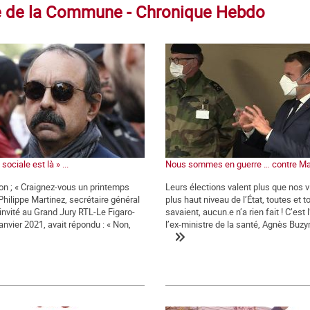
tre de la Commune - Chronique Hebdo
sociale est là » ...
Nous sommes en guerre … contre Ma
ion ; « Craignez-vous un printemps
Leurs élections valent plus que nos v
 Philippe Martinez, secrétaire général
plus haut niveau de l’État, toutes et t
 invité au Grand Jury RTL-Le Figaro-
savaient, aucun.e n’a rien fait ! C’est 
anvier 2021, avait répondu : « Non,
l’ex-ministre de la santé, Agnès Buzyn,