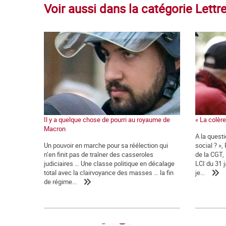
Voir aussi dans la catégorie Let
Il y a quelque chose de pourri au royaume de
« La colère 
Macron
A la quest
Un pouvoir en marche pour sa réélection qui
social ? »,
n’en finit pas de traîner des casseroles
de la CGT,
judiciaires … Une classe politique en décalage
LCI du 31 j
total avec la clairvoyance des masses … la fin
je...
de régime...