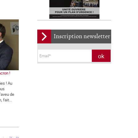
Inscription newsletter
cron !
ies ! Au
ous
l’aveu de
 fait...