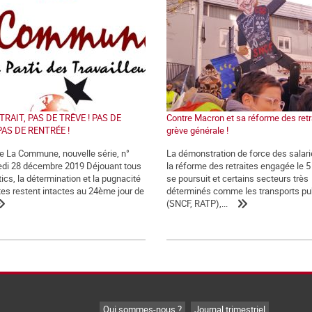
TRAIT, PAS DE TRÊVE ! PAS DE
Contre Macron et sa réforme des retra
PAS DE RENTRÉE !
grève générale !
de La Commune, nouvelle série, n°
La démonstration de force des salari
edi 28 décembre 2019 Déjouant tous
la réforme des retraites engagée le 
ics, la détermination et la pugnacité
se poursuit et certains secteurs très
tes restent intactes au 24ème jour de
déterminés comme les transports pu
(SNCF, RATP),...
,
Qui sommes-nous ?
Journal trimestriel