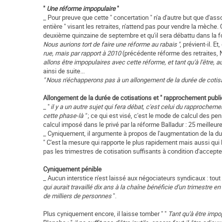
"
Une réforme impopulaire
"
_ Pour preuve que cette " concertation " n'a d'autre but que d'assoc
entière " visant les retraites, n'attend pas pour vendre la mèche
deuxième quinzaine de septembre et qu'il sera débattu dans la fo
Nous aurions tort de faire une réforme au rabais "
, prévient-il. Et,
rue, mais par rapport à 2010
(précédente réforme des retraites,
allons être impopulaires avec cette réforme, et tant qu'à l'être, a
ainsi de suite...
" Nous n'échapperons pas à un allongement de la durée de cotisati
Allongement de la durée de cotisations et " rapprochement public
_ "
il y a un autre sujet qui fera débat, c'est celui du rapprocheme
cette phase-là "
; ce qui est visé, c'est le mode de calcul des pens
calcul imposé dans le privé par la réforme Balladur : 25 meilleur
_ Cyniquement, il argumente à propos de l'augmentation de la dur
" C'est la mesure qui rapporte le plus rapidement mais aussi qui l
pas les trimestres de cotisation suffisants à condition d'accepter
Cyniquement pénible
_ Aucun interstice n'est laissé aux négociateurs syndicaux : tout 
qui aurait travaillé dix ans à la chaîne bénéficie d'un trimestre e
de milliers de personnes
".
Plus cyniquement encore, il laisse tomber " "
Tant qu'à être impop