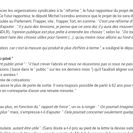
ier les organisations syndicales à la " réforme ", le futur rapporteur du projet de 
. Ce futur rapporteur, le député Michel Issindou annonce que le projet de loi sera
ulée au Parlement. Frapper, vite ; frapper, fort, en somme.
" C'est une réforme d'
 d'ajouter :
" Il y aura des tensions, je pense que ce sera dur, il y aura des mouve
 NDLR),
l'opinion publique est plus prête à entendre les choses "
, selon lui.
" De t
utant faire des choses utiles pour l'avenir (...), qu'au moins nous allions au fond
on, car c'est la mesure qui produit le plus d'effets à terme "
, a souligné le déput
-privé "
nt public-privé " : " il faut crever l'abcès et nous ne réussirons pas si nous ne p
ions ( basé dans le " public " sur les six derniers mois ") qu'il faudrait aligner s
es années !
ée de cotisations :
aisse le plus de porte de sortie. Il sera toujours possible de partir à 62 ans pour 
 en contrepartie d'avoir une retraite minorée. "
au plus, en fonction du "
rapport de force
", un os à ronger : "
On pourrait imaginer
n plus
" mais, s'empresse-t-il d'ajouter "
Cela pourrait concerner seulement quelq
ulaire, autant être utile
". (Sans doute a-t-il pris au pied de la lettre la devise sa