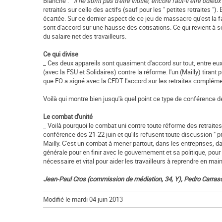
Blanche : "
il ne suffit pas d'être inutile, encore faut-il être odieux
retraités sur celle des actifs (sauf pour les " petites retraites ")
écartée. Sur ce dernier aspect de ce jeu de massacre qu'est la f
sont d'accord sur une hausse des cotisations. Ce qui revient à so
du salaire net des travailleurs.
Ce qui divise
_ Ces deux appareils sont quasiment d'accord sur tout, entre eux
(avec la FSU et Solidaires) contre la réforme. l'un (Mailly) tirant
que FO a signé avec la CFDT l'accord sur les retraites complém
Voilà qui montre bien jusqu'à quel point ce type de conférence de
Le combat d'unité
_ Voilà pourquoi le combat uni contre toute réforme des retraite
conférence des 21-22 juin et qu'ils refusent toute discussion " 
Mailly. C'est un combat à mener partout, dans les entreprises, da
générale pour en finir avec le gouvernement et sa politique, pour
nécessaire et vital pour aider les travailleurs à reprendre en ma
Jean-Paul Cros (commission de médiation, 34, Y), Pedro Carrasqu
Modifié le mardi 04 juin 2013