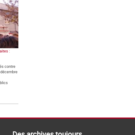
ites :
és contre
5 décembre
blics
Des archives toujours