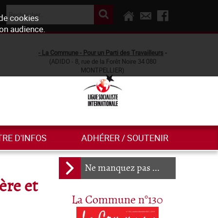
 de cookies
son audience.
- La Commune - Pour un Parti des Travailleurs
-
(ADIDO - 8, rue de la Forêt Noire 34 080
MONTPELLIER)
TRE D'INFOS
ADHÉRER / SOUTENIR
Ne manquez pas ...
ère et
La Commune n°130