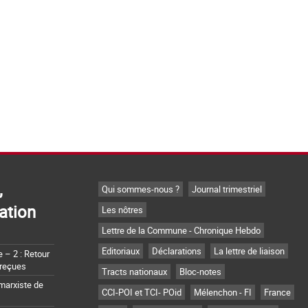
,
Qui sommes-nous ?
Journal trimestriel
ation
Les nôtres
Lettre de la Commune - Chronique Hebdo
Editoriaux
Déclarations
La lettre de liaison
– 2 : Retour
 reçues
Tracts nationaux
Bloc-notes
marxiste de
CCI-POI et TCI- POid
Mélenchon - FI
France