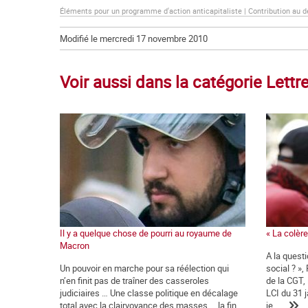
Éléments pour un programme d'action anticapitaliste | Contribution au 
Modifié le mercredi 17 novembre 2010
Voir aussi dans la catégorie Let
Il y a quelque chose de pourri au royaume de
« La colère 
Macron
A la quest
Un pouvoir en marche pour sa réélection qui
social ? »,
n’en finit pas de traîner des casseroles
de la CGT,
judiciaires … Une classe politique en décalage
LCI du 31 j
total avec la clairvoyance des masses … la fin
je...