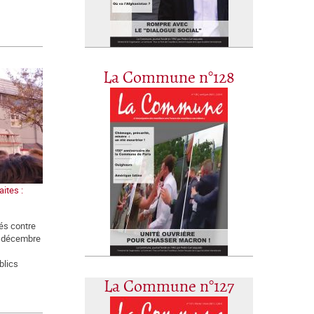
La Commune n°128
ites :
és contre
5 décembre
blics
La Commune n°127