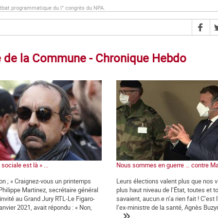
débat programmatique du I° congrès du NPA.
tre de la Commune - Chronique Hebdo
sociale est là » ...
Nous sommes en guerre … contre Ma
ion ; « Craignez-vous un printemps
Leurs élections valent plus que nos v
 Philippe Martinez, secrétaire général
plus haut niveau de l’État, toutes et t
 invité au Grand Jury RTL-Le Figaro-
savaient, aucun.e n’a rien fait ! C’est 
anvier 2021, avait répondu : « Non,
l’ex-ministre de la santé, Agnès Buzyn,