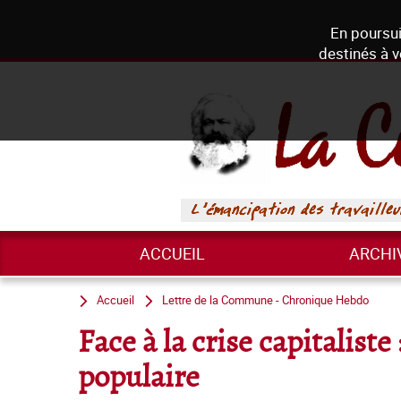
En poursui
destinés à v
ACCUEIL
ARCHI
Accueil
Lettre de la Commune - Chronique Hebdo
Face à la crise capitalist
populaire