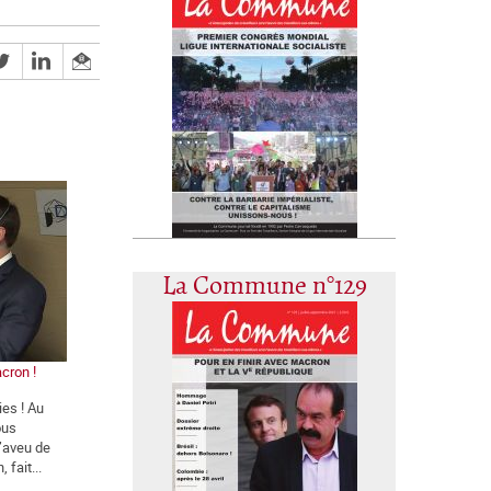
La Commune n°129
cron !
ies ! Au
ous
l’aveu de
 fait...