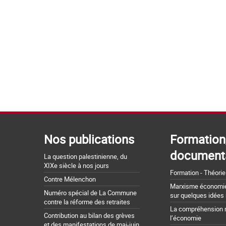
Nos publications
Formation
document
La question palestinienne, du
XIXe siècle à nos jours
Formation - Théorie
Contre Mélenchon
Marxisme économie 
Numéro spécial de La Commune
sur quelques idées
contre la réforme des retraites
La compréhension 
Contribution au bilan des grèves
l’économie
et des manifestations de mai-juin