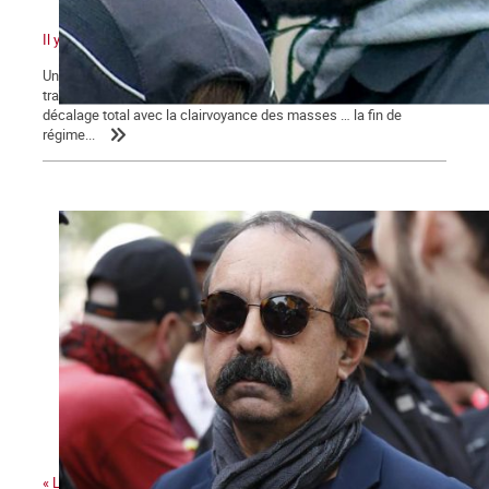
Il y a quelque chose de pourri au royaume de Macron
Un pouvoir en marche pour sa réélection qui n’en finit pas de
traîner des casseroles judiciaires … Une classe politique en
décalage total avec la clairvoyance des masses … la fin de
régime...
« La colère sociale est là » ...