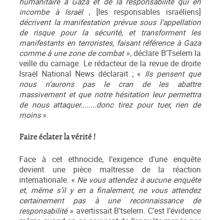
humanitaire à Gaza et de la responsabilité qui en
incombe à Israël
, [les responsables israéliens]
décrivent la manifestation prévue sous l’appellation
de risque pour la sécurité, et transforment les
manifestants en terroristes, faisant référence à Gaza
comme à une zone de combat
», déclare B’Tselem la
veille du carnage. Le rédacteur de la revue de droite
Israël National News déclarait ; «
Ils pensent que
nous n’aurons pas le cran de les abattre
massivement et que notre hésitation leur permettra
de nous attaquer........donc tirez pour tuer, rien de
moins
».
Faire éclater la vérité !
Face à cet ethnocide, l’exigence d’une enquête
devient une pièce maîtresse de la réaction
internationale. «
Ne vous attendez à aucune enquête
et, même s’il y en a finalement, ne vous attendez
certainement pas à une reconnaissance de
responsabilité
» avertissait B’tselem. C’est l’évidence