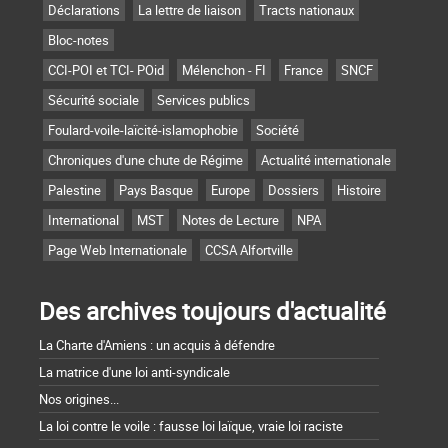
Déclarations
La lettre de liaison
Tracts nationaux
Bloc-notes
CCI-POI et TCI- POid
Mélenchon - FI
France
SNCF
Sécurité sociale
Services publics
Foulard-voile-laïcité-islamophobie
Société
Chroniques d'une chute de Régime
Actualité internationale
Palestine
Pays Basque
Europe
Dossiers
Histoire
International
MST
Notes de Lecture
NPA
Page Web Internationale
CCSA Alfortville
Des archives toujours d'actualité
La Charte d'Amiens : un acquis à défendre
La matrice d'une loi anti-syndicale
Nos origines...
La loi contre le voile : fausse loi laïque, vraie loi raciste