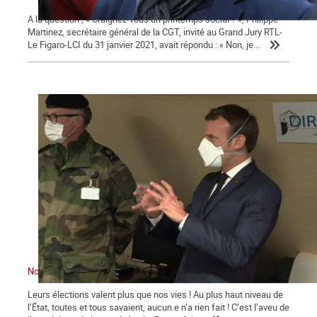
A la question ; « Craignez-vous un printemps social ? », Philippe
Martinez, secrétaire général de la CGT, invité au Grand Jury RTL-
Le Figaro-LCI du 31 janvier 2021, avait répondu : « Non, je...
Nous sommes en guerre … contre Macron !
Leurs élections valent plus que nos vies ! Au plus haut niveau de
l’État, toutes et tous savaient, aucun.e n’a rien fait ! C’est l’aveu de