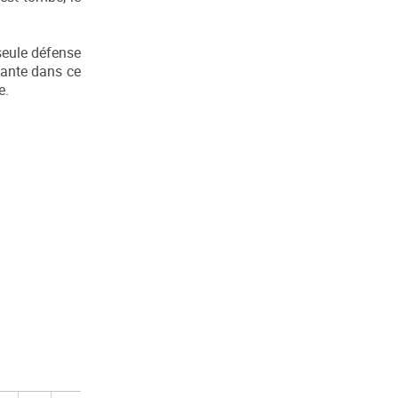
 seule défense
cante dans ce
e.