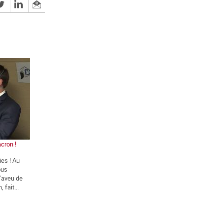
cron !
ies ! Au
ous
l’aveu de
 fait...