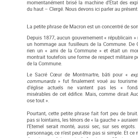
momentanément brisé la machine d’Etat des explo
du haut – Clergé. Nous devons ici parler au présent
La petite phrase de Macron est un concentré de so
Depuis 1877, aucun gouvernement « républicain » 
un hommage aux fusilleurs de la Commune. De Ga
rien un « ami de la Commune » et était un mona
montrait toutefois une forme de respect militaire 
de la Commune.
Le Sacré Cœur de Montmartre, bâti pour «
exp
communards
» fut finalement voué au tourism
d’église actuels ne vantent pas les « fondat
misérables de cet édifice. Mais, comme dirait Aud
ose tout ».
Pourtant, cette petite phrase fait fort peu de brui
pas si lointains, les ténors de « la gauche » auraie
l’Eternel serait monté, aussi sec, sur ses ergots.
personnage, ce n’est peut-être pas si simple. Et c