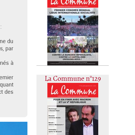
:
une du
s, par
inés à
remier
La Commune n°129
iquant
ct des