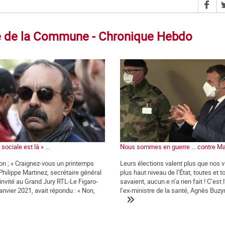
tre de la Commune - Chronique Hebdo
sociale est là » ...
Nous sommes en guerre … contre Ma
ion ; « Craignez-vous un printemps
Leurs élections valent plus que nos v
 Philippe Martinez, secrétaire général
plus haut niveau de l’État, toutes et t
 invité au Grand Jury RTL-Le Figaro-
savaient, aucun.e n’a rien fait ! C’est 
anvier 2021, avait répondu : « Non,
l’ex-ministre de la santé, Agnès Buzyn,