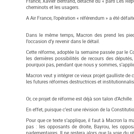
France, Xavier Bertrand, détaché du « parti Les Ré
cheminots et les usagers.
A Air France, l’opération « référendum » a été défait
Dans le même temps, Macron des prend les pieds
l’occasion d’y revenir dans le détail.
Cette réforme, adoptée la semaine passée par le Con
les dernières possibilités de recours des députés,
pourquoi pas, pendant que nous y sommes, s’appliqu
Macron veut y intégrer ce vieux projet gaulliste de 
les futures réformes destructrices et institutionnalis
Or, ce projet de réforme est déjà son talon d’Achille.
En effet, puisque c’est une révision de la Constituti
Pour que ce texte s’applique, il faut à Macron la ma
pas : les opposants de droite, Bayrou, les oppos
parlementaires. Il ne restera alors que la voie du