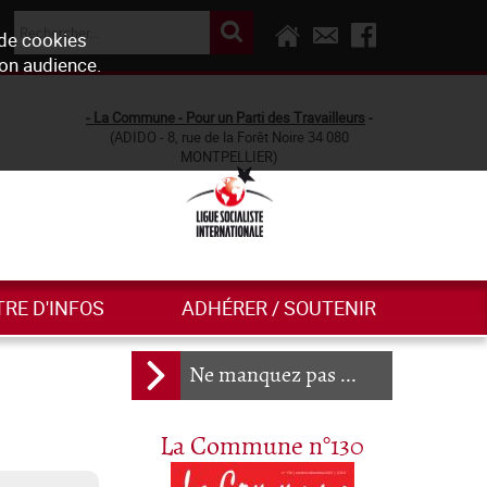
 de cookies
son audience.
- La Commune - Pour un Parti des Travailleurs
-
(ADIDO - 8, rue de la Forêt Noire 34 080
MONTPELLIER)
TRE D'INFOS
ADHÉRER / SOUTENIR
Ne manquez pas ...
La Commune n°130