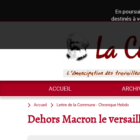
En poursui
destinés à v
ACCUEIL
ARCHI
Accueil
Lettre de la Commune - Chronique Hebdo
Dehors Macron le versaill