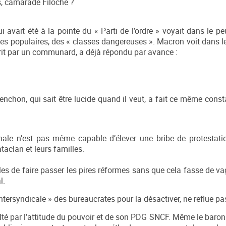
as, camarade Filoche ?
 avait été à la pointe du « Parti de l’ordre » voyait dans le peu
sses populaires, des « classes dangereuses ». Macron voit dans l
écrit par un communard, a déjà répondu par avance :
lenchon, qui sait être lucide quand il veut, a fait ce même cons
ionale n’est pas même capable d’élever une bribe de protestati
aclan et leurs familles.
es de faire passer les pires réformes sans que cela fasse de v
l.
intersyndicale » des bureaucrates pour la désactiver, ne reflue pa
té par l’attitude du pouvoir et de son PDG SNCF. Même le baron