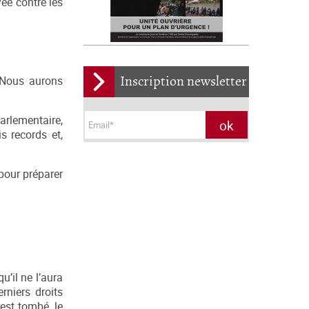
ée contre les
Inscription newsletter
 Nous aurons
parlementaire,
s records et,
 pour préparer
u’il ne l’aura
rniers droits
est tombé, le