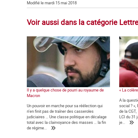
Modifié le mardi 15 mai 2018
Voir aussi dans la catégorie Let
Il y a quelque chose de pourri au royaume de
« La colère 
Macron
A la quest
Un pouvoir en marche pour sa réélection qui
social ? »,
n’en finit pas de traîner des casseroles
de la CGT,
judiciaires … Une classe politique en décalage
LCI du 31 j
total avec la clairvoyance des masses … la fin
je...
de régime...