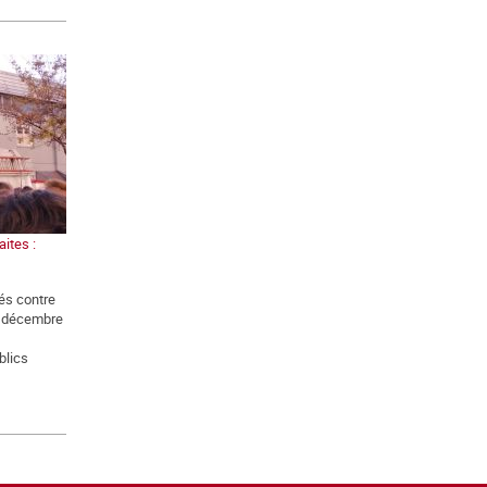
ites :
és contre
5 décembre
blics