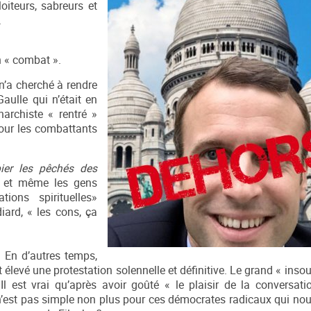
iteurs, sabreurs et
.
n « combat ».
n’a cherché à rendre
ulle qui n’était en
rchiste « rentré »
pour les combattants
ier les pêchés des
e et même les gens
ions spirituelles»
iard, « les cons, ça
t. En d’autres temps,
nt élevé une protestation solennelle et définitive. Le grand « ins
 Il est vrai qu’après avoir goûté « le plaisir de la conversat
e n’est pas simple non plus pour ces démocrates radicaux qui nou