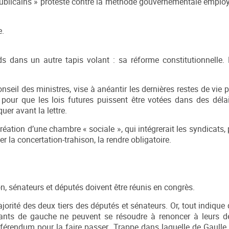
publicains » proteste contre la méthode gouvernementale employ
e.
 dans un autre tapis volant : sa réforme constitutionnelle.
seil des ministres, vise à anéantir les dernières restes de vie 
 pour que les lois futures puissent être votées dans des délai
er avant la lettre.
création d’une chambre « sociale », qui intégrerait les syndicats,
er la concertation-trahison, la rendre obligatoire.
on, sénateurs et députés doivent être réunis en congrès.
jorité des deux tiers des députés et sénateurs. Or, tout indique q
ants de gauche ne peuvent se résoudre à renoncer à leurs de
 référendum pour la faire passer…Trappe dans laquelle de Gaulle 