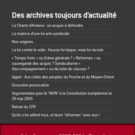
Des archives toujours d'actualité
La Charte d'Amiens : un acquis à défendre
La matrice d'une loi anti-syndicale
Nos origines...
La loi contre le voile : fausse loi laïque, vraie loi raciste
« Temps forts » ou Grève générale ? « Reformes » ou
sauvegarde des acquis ? Syndicalisme «
d'accompagnement » ou de lutte de classes ?
Appel : Aux côtés des peuples du Proche et du Moyen-Orient
Grossière provocation
Argumentaire pour le "NON" à la Constitution européenne le
29 mai 2005
Retrait du CPE
Qu'ils s'en aillent tous, et leurs "réformes" avec eux !