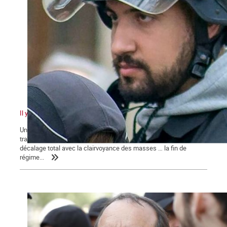
Il y a quelque chose de pourri au royaume de Macron
Un pouvoir en marche pour sa réélection qui n’en finit pas de
traîner des casseroles judiciaires … Une classe politique en
décalage total avec la clairvoyance des masses … la fin de
régime...