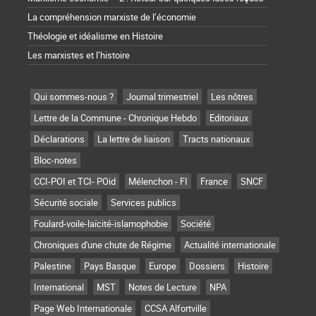
La compréhension marxiste de l’économie
Théologie et idéalisme en Histoire
Les marxistes et l’histoire
Qui sommes-nous ?
Journal trimestriel
Les nôtres
Lettre de la Commune - Chronique Hebdo
Editoriaux
Déclarations
La lettre de liaison
Tracts nationaux
Bloc-notes
CCI-POI et TCI- POid
Mélenchon - FI
France
SNCF
Sécurité sociale
Services publics
Foulard-voile-laïcité-islamophobie
Société
Chroniques d'une chute de Régime
Actualité internationale
Palestine
Pays Basque
Europe
Dossiers
Histoire
International
MST
Notes de Lecture
NPA
Page Web Internationale
CCSA Alfortville