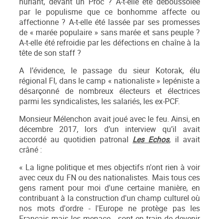
hurlant, devant un Proc ? A-t-elle été déboussolée
par le populisme que ce bonhomme affecte ou
affectionne ? A-t-elle été lassée par ses promesses
de « marée populaire » sans marée et sans peuple ?
A-t-elle été refroidie par les défections en chaîne à la
tête de son staff ?
A l’évidence, le passage du sieur Kotorak, élu
régional FI, dans le camp « nationaliste » lepéniste a
désarçonné de nombreux électeurs et électrices
parmi les syndicalistes, les salariés, les ex-PCF.
Monsieur Mélenchon avait joué avec le feu. Ainsi, en
décembre 2017, lors d’un interview qu’il avait
accordé au quotidien patronal
Les Echos
, il avait
crâné :
« La ligne politique et mes objectifs n'ont rien à voir
avec ceux du FN ou des nationalistes. Mais tous ces
gens rament pour moi d'une certaine manière, en
contribuant à la construction d'un champ culturel où
nos mots d'ordre - l'Europe ne protège pas les
Français mais les menace - sont en train de devenir