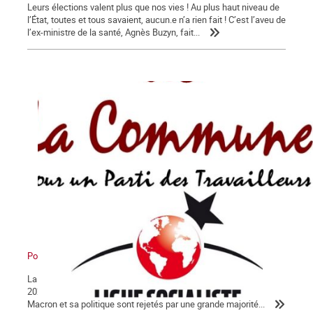
Leurs élections valent plus que nos vies ! Au plus haut niveau de
l’État, toutes et tous savaient, aucun.e n’a rien fait ! C’est l’aveu de
l’ex-ministre de la santé, Agnès Buzyn, fait...
Pour en finir avec Macron !
La Lettre de La Commune, nouvelle série, n° 124 - Jeudi 30 janvier
2020 Après 56 jours d’un conflit historique, c’est peu dire que
Macron et sa politique sont rejetés par une grande majorité...