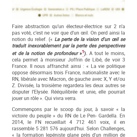
Faire abstraction qu’un électeur-électrice sur 2 n’a
pas voté, c’est ne voir que d’un œil. On perd ainsi la
notion du relief. («
La perte de la vision d'un œil se
traduit inexorablement par la perte des perspectives
1
et de la notion de profondeur
»
).
A tout le moins,
cela permet à monsieur Joffrin de Libé, de voir 3
France. Il nous affranchit ainsi : « La vie politique
oppose désormais trois France, nationaliste avec le
RN, libérale avec Macron, de gauche avec X, Y et/ou
Z. Divisée, la troisième regardera les deux autres se
disputer l’Elysée. Rééquilibrée et unie, elle pourrait
jouer un rôle ». Qui vivra verra.
Commençons par le scoop du jour, à savoir « la
victoire du peuple » du RN de Le Pen- Gardella. En
2014, le FN recueillait 4 712 461 voix, il en
rassemble 5 281 576 aujourd’hui. Selon Challenges,
« la formation lepéniste glane près d'un million de