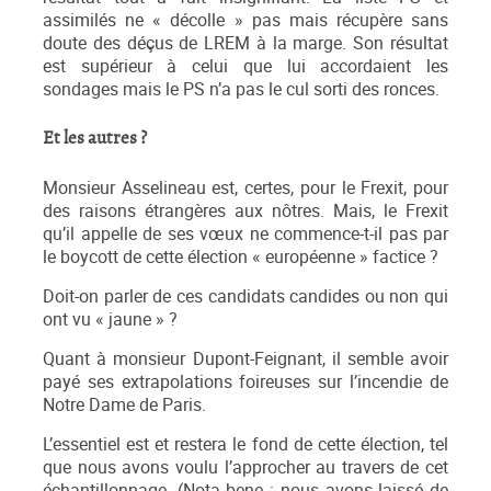
assimilés ne « décolle » pas mais récupère sans
doute des déçus de LREM à la marge. Son résultat
est supérieur à celui que lui accordaient les
sondages mais le PS n’a pas le cul sorti des ronces.
Et les autres ?
Monsieur Asselineau est, certes, pour le Frexit, pour
des raisons étrangères aux nôtres. Mais, le Frexit
qu’il appelle de ses vœux ne commence-t-il pas par
le boycott de cette élection « européenne » factice ?
Doit-on parler de ces candidats candides ou non qui
ont vu « jaune » ?
Quant à monsieur Dupont-Feignant, il semble avoir
payé ses extrapolations foireuses sur l’incendie de
Notre Dame de Paris.
L’essentiel est et restera le fond de cette élection, tel
que nous avons voulu l’approcher au travers de cet
échantillonnage. (Nota bene : nous avons laissé de