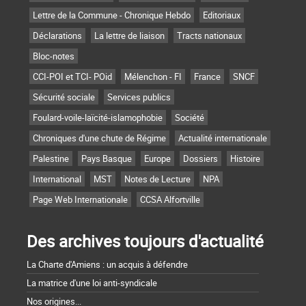
Lettre de la Commune - Chronique Hebdo
Editoriaux
Déclarations
La lettre de liaison
Tracts nationaux
Bloc-notes
CCI-POI et TCI- POid
Mélenchon - FI
France
SNCF
Sécurité sociale
Services publics
Foulard-voile-laïcité-islamophobie
Société
Chroniques d'une chute de Régime
Actualité internationale
Palestine
Pays Basque
Europe
Dossiers
Histoire
International
MST
Notes de Lecture
NPA
Page Web Internationale
CCSA Alfortville
Des archives toujours d'actualité
La Charte d'Amiens : un acquis à défendre
La matrice d'une loi anti-syndicale
Nos origines...