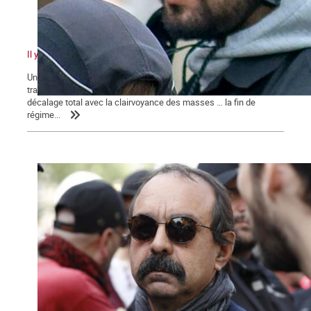
Il y a quelque chose de pourri au royaume de Macron
Un pouvoir en marche pour sa réélection qui n’en finit pas de
traîner des casseroles judiciaires … Une classe politique en
décalage total avec la clairvoyance des masses … la fin de
régime...