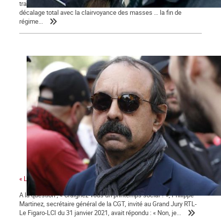
traîner des casseroles judiciaires … Une classe politique en
décalage total avec la clairvoyance des masses … la fin de
régime...
« La colère sociale est là » ...
A la question ; « Craignez-vous un printemps social ? », Philippe
Martinez, secrétaire général de la CGT, invité au Grand Jury RTL-
Le Figaro-LCI du 31 janvier 2021, avait répondu : « Non, je...