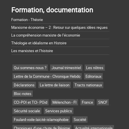
Formation, documentation
Formation - Théorie
Marxisme économie – 2 : Retour sur quelques idées reçues
La compréhension marxiste de l’économie
Théologie et idéalisme en Histoire
Les marxistes et l’histoire
Qui sommes-nous ?
Journal trimestriel
Les nôtres
Lettre de la Commune - Chronique Hebdo
Editoriaux
Déclarations
La lettre de liaison
Tracts nationaux
Bloc-notes
CCI-POI et TCI- POid
Mélenchon - FI
France
SNCF
Sécurité sociale
Services publics
Foulard-voile-laïcité-islamophobie
Société
Chroniques d'une chute de Régime
Actualité internationale