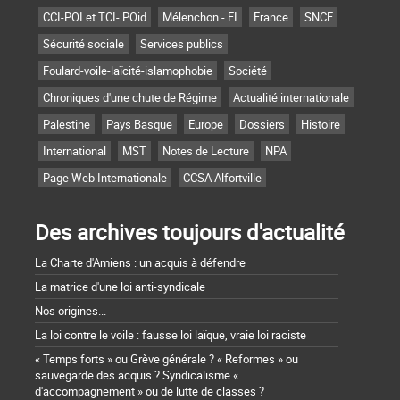
CCI-POI et TCI- POid
Mélenchon - FI
France
SNCF
Sécurité sociale
Services publics
Foulard-voile-laïcité-islamophobie
Société
Chroniques d'une chute de Régime
Actualité internationale
Palestine
Pays Basque
Europe
Dossiers
Histoire
International
MST
Notes de Lecture
NPA
Page Web Internationale
CCSA Alfortville
Des archives toujours d'actualité
La Charte d'Amiens : un acquis à défendre
La matrice d'une loi anti-syndicale
Nos origines...
La loi contre le voile : fausse loi laïque, vraie loi raciste
« Temps forts » ou Grève générale ? « Reformes » ou
sauvegarde des acquis ? Syndicalisme «
d'accompagnement » ou de lutte de classes ?