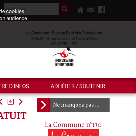
 de cookies
son audience.
- La Commune - Pour un Parti des Travailleurs
-
(ADIDO - 8, rue de la Forêt Noire 34 080
MONTPELLIER)
TRE D'INFOS
ADHÉRER / SOUTENIR
Ne manquez pas ...
ATUIT
La Commune n°130