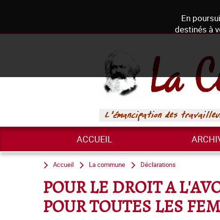
En poursui
destinés à v
ACCUEIL
ARCHI
Accueil
La commune
Déclarations
POUR LE DROIT A L'AV
POUR TOUTES LES FEM