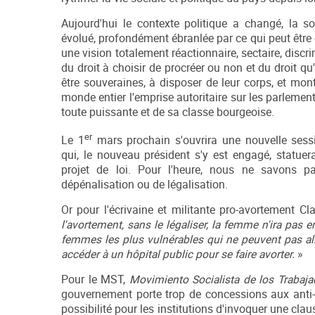
Aujourd'hui le contexte politique a changé, la so
évolué, profondément ébranlée par ce qui peut êtr
une vision totalement réactionnaire, sectaire, discr
du droit à choisir de procréer ou non et du droit q
être souveraines, à disposer de leur corps, et mo
monde entier l'emprise autoritaire sur les parlement
toute puissante et de sa classe bourgeoise.
er
Le 1
mars prochain s'ouvrira une nouvelle sess
qui, le nouveau président s'y est engagé, statue
projet de loi. Pour l'heure, nous ne savons pa
dépénalisation ou de légalisation.
Or pour l'écrivaine et militante pro-avortement Cl
l'avortement, sans le légaliser, la femme n'ira pas 
femmes les plus vulnérables qui ne peuvent pas alle
accéder à un hôpital public pour se faire avorter.
»
Pour le MST,
Movimiento Socialista de los Trabaja
gouvernement porte trop de concessions aux anti-a
possibilité pour les institutions d'invoquer une clau