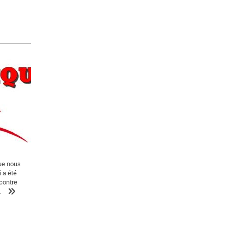
que nous
 a été
contre
.