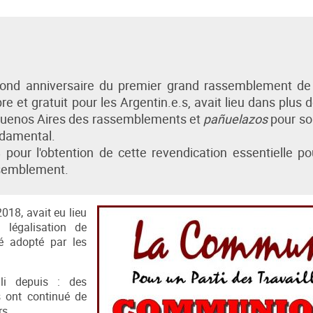
econd anniversaire du premier grand rassemblement d
bre et gratuit pour les Argentin.e.s, avait lieu dans plus 
à Buenos Aires des rassemblements et
pañuelazos
pour so
ndamental.
ur l'obtention de cette revendication essentielle po
ssemblement.
018, avait eu lieu
 légalisation de
té adopté par les
lli depuis : des
s ont continué de
rs.