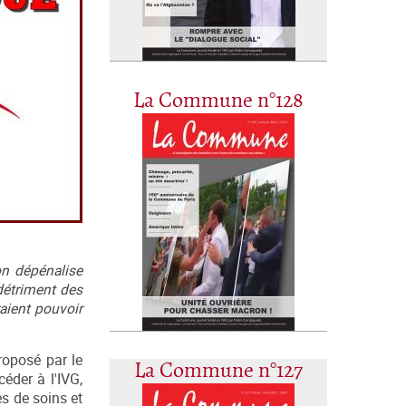
La Commune n°128
on dépénalise
 détriment des
aient pouvoir
proposé par le
La Commune n°127
éder à l'IVG,
es de soins et