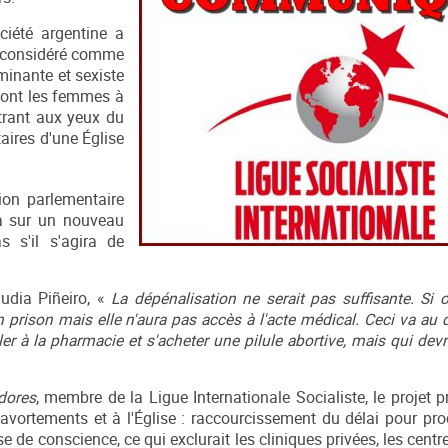
ciété argentine a
e considéré comme
iminante et sexiste
u'ont les femmes à
ntrant aux yeux du
aires d'une Église
ion parlementaire
ra sur un nouveau
s s'il s'agira de
audia Piñeiro, «
La dépénalisation ne serait pas suffisante.
Si 
en prison mais elle n'aura pas accès à l'acte médical. Ceci va au
r à la pharmacie et s'acheter une pilule abortive, mais qui devr
dores
, membre de la Ligue Internationale Socialiste, le projet 
vortements et à l'Église : raccourcissement du délai pour proc
se de conscience, ce qui exclurait les cliniques privées, les centr