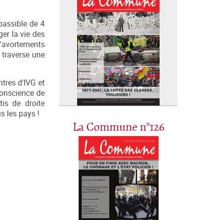
passible de 4
er la vie des
d'avortements
 traverse une
ntres d'IVG et
conscience de
tis de droite
s les pays !
La Commune n°126