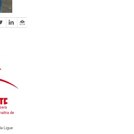
 sera
naîtra de
la Ligue