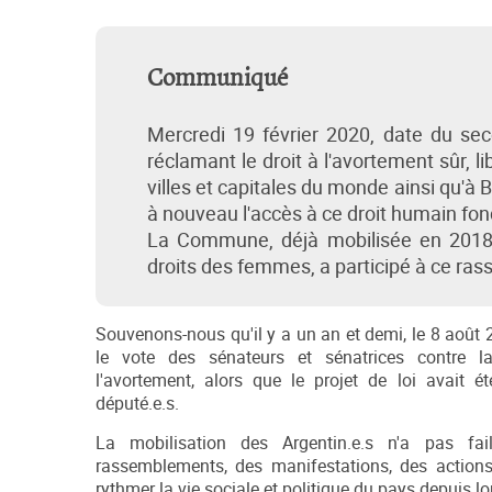
Communiqué
Mercredi 19 février 2020, date du s
réclamant le droit à l'avortement sûr, li
villes et capitales du monde ainsi qu'
à nouveau l'accès à ce droit humain fo
La Commune, déjà mobilisée en 2018 po
droits des femmes, a participé à ce ra
Souvenons-nous qu'il y a un an et demi, le 8 août 2
le vote des sénateurs et sénatrices contre la
l'avortement, alors que le projet de loi avait é
député.e.s.
La mobilisation des Argentin.e.s n'a pas fai
rassemblements, des manifestations, des action
rythmer la vie sociale et politique du pays depuis lo