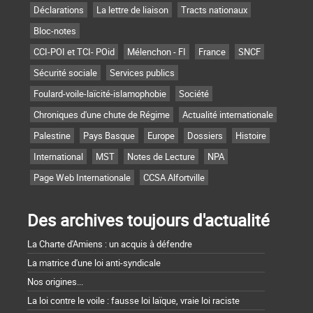
Déclarations
La lettre de liaison
Tracts nationaux
Bloc-notes
CCI-POI et TCI- POid
Mélenchon - FI
France
SNCF
Sécurité sociale
Services publics
Foulard-voile-laïcité-islamophobie
Société
Chroniques d'une chute de Régime
Actualité internationale
Palestine
Pays Basque
Europe
Dossiers
Histoire
International
MST
Notes de Lecture
NPA
Page Web Internationale
CCSA Alfortville
Des archives toujours d'actualité
La Charte d'Amiens : un acquis à défendre
La matrice d'une loi anti-syndicale
Nos origines...
La loi contre le voile : fausse loi laïque, vraie loi raciste