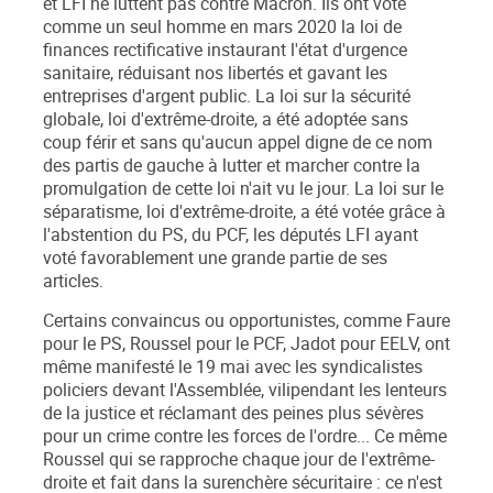
et LFI ne luttent pas contre Macron. Ils ont voté
comme un seul homme en mars 2020 la loi de
finances rectificative instaurant l'état d'urgence
sanitaire, réduisant nos libertés et gavant les
entreprises d'argent public. La loi sur la sécurité
globale, loi d'extrême-droite, a été adoptée sans
coup férir et sans qu'aucun appel digne de ce nom
des partis de gauche à lutter et marcher contre la
promulgation de cette loi n'ait vu le jour. La loi sur le
séparatisme, loi d'extrême-droite, a été votée grâce à
l'abstention du PS, du PCF, les députés LFI ayant
voté favorablement une grande partie de ses
articles.
Certains convaincus ou opportunistes, comme Faure
pour le PS, Roussel pour le PCF, Jadot pour EELV, ont
même manifesté le 19 mai avec les syndicalistes
policiers devant l'Assemblée, vilipendant les lenteurs
de la justice et réclamant des peines plus sévères
pour un crime contre les forces de l'ordre... Ce même
Roussel qui se rapproche chaque jour de l'extrême-
droite et fait dans la surenchère sécuritaire : ce n'est