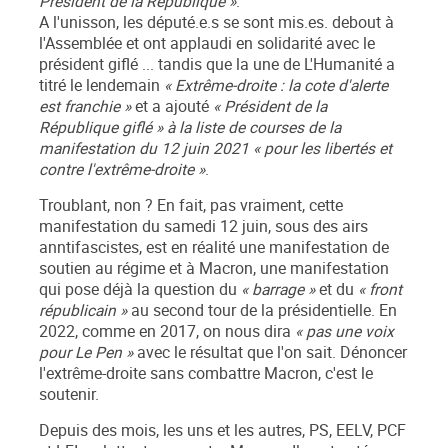
Président de la République »
.
A l'unisson, les député.e.s se sont mis.es. debout à
l'Assemblée et ont applaudi en solidarité avec le
président giflé ... tandis que la une de L'Humanité a
titré le lendemain
« Extrême-droite : la cote d'alerte
est franchie »
et a ajouté
« Président de la
République giflé » à la liste de courses de la
manifestation du 12 juin 2021 « pour les libertés et
contre l'extrême-droite »
.
Troublant, non ? En fait, pas vraiment, cette
manifestation du samedi 12 juin, sous des airs
anntifascistes, est en réalité une manifestation de
soutien au régime et à Macron, une manifestation
qui pose déjà la question du
« barrage »
et du
« front
républicain »
au second tour de la présidentielle. En
2022, comme en 2017, on nous dira
« pas une voix
pour Le Pen »
avec le résultat que l'on sait. Dénoncer
l'extrême-droite sans combattre Macron, c'est le
soutenir.
Depuis des mois, les uns et les autres, PS, EELV, PCF