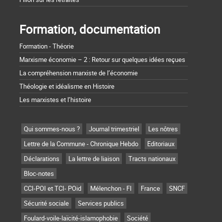
Formation, documentation
Formation - Théorie
Marxisme économie – 2 : Retour sur quelques idées reçues
La compréhension marxiste de l’économie
Théologie et idéalisme en Histoire
Les marxistes et l’histoire
Qui sommes-nous ?
Journal trimestriel
Les nôtres
Lettre de la Commune - Chronique Hebdo
Editoriaux
Déclarations
La lettre de liaison
Tracts nationaux
Bloc-notes
CCI-POI et TCI- POid
Mélenchon - FI
France
SNCF
Sécurité sociale
Services publics
Foulard-voile-laïcité-islamophobie
Société