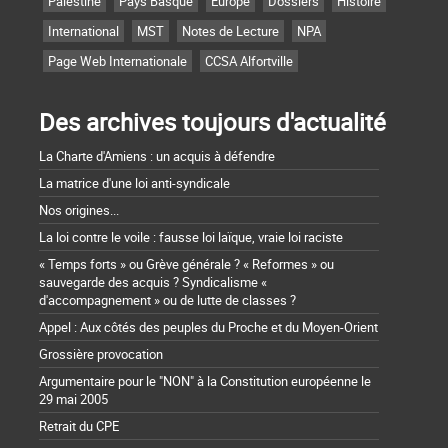
Palestine
Pays Basque
Europe
Dossiers
Histoire
International
MST
Notes de Lecture
NPA
Page Web Internationale
CCSA Alfortville
Des archives toujours d'actualité
La Charte d'Amiens : un acquis à défendre
La matrice d'une loi anti-syndicale
Nos origines...
La loi contre le voile : fausse loi laïque, vraie loi raciste
« Temps forts » ou Grève générale ? « Reformes » ou
sauvegarde des acquis ? Syndicalisme «
d'accompagnement » ou de lutte de classes ?
Appel : Aux côtés des peuples du Proche et du Moyen-Orient
Grossière provocation
Argumentaire pour le "NON" à la Constitution européenne le
29 mai 2005
Retrait du CPE