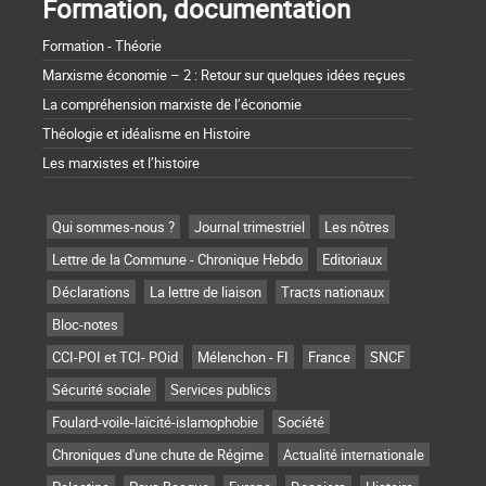
Formation, documentation
Formation - Théorie
Marxisme économie – 2 : Retour sur quelques idées reçues
La compréhension marxiste de l’économie
Théologie et idéalisme en Histoire
Les marxistes et l’histoire
Qui sommes-nous ?
Journal trimestriel
Les nôtres
Lettre de la Commune - Chronique Hebdo
Editoriaux
Déclarations
La lettre de liaison
Tracts nationaux
Bloc-notes
CCI-POI et TCI- POid
Mélenchon - FI
France
SNCF
Sécurité sociale
Services publics
Foulard-voile-laïcité-islamophobie
Société
Chroniques d'une chute de Régime
Actualité internationale