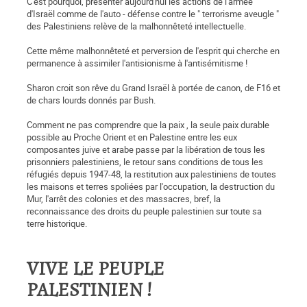
C'est pourquoi, présenter aujourd'hui les actions de l'armée
d'Israël comme de l'auto - défense contre le " terrorisme aveugle "
des Palestiniens relève de la malhonnêteté intellectuelle.
Cette même malhonnêteté et perversion de l'esprit qui cherche en
permanence à assimiler l'antisionisme à l'antisémitisme !
Sharon croit son rêve du Grand Israël à portée de canon, de F16 et
de chars lourds donnés par Bush.
Comment ne pas comprendre que la paix , la seule paix durable
possible au Proche Orient et en Palestine entre les eux
composantes juive et arabe passe par la libération de tous les
prisonniers palestiniens, le retour sans conditions de tous les
réfugiés depuis 1947-48, la restitution aux palestiniens de toutes
les maisons et terres spoliées par l'occupation, la destruction du
Mur, l'arrêt des colonies et des massacres, bref, la
reconnaissance des droits du peuple palestinien sur toute sa
terre historique.
VIVE LE PEUPLE
PALESTINIEN !