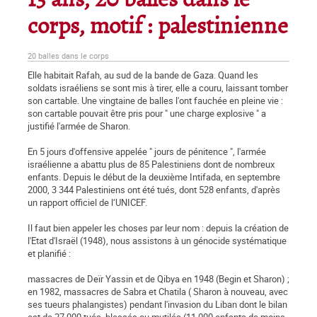
13 ans, 20 balles dans le
corps, motif : palestinienne
20 balles dans le corps
Elle habitait Rafah, au sud de la bande de Gaza. Quand les
soldats israéliens se sont mis à tirer, elle a couru, laissant tomber
son cartable. Une vingtaine de balles l'ont fauchée en pleine vie :
son cartable pouvait être pris pour " une charge explosive " a
justifié l'armée de Sharon.
En 5 jours d'offensive appelée " jours de pénitence ", l'armée
israélienne a abattu plus de 85 Palestiniens dont de nombreux
enfants. Depuis le début de la deuxième Intifada, en septembre
2000, 3 344 Palestiniens ont été tués, dont 528 enfants, d'après
un rapport officiel de l‘UNICEF.
Il faut bien appeler les choses par leur nom : depuis la création de
l'Etat d'Israël (1948), nous assistons à un génocide systématique
et planifié :
massacres de Deïr Yassin et de Qibya en 1948 (Begin et Sharon) ;
en 1982, massacres de Sabra et Chatila ( Sharon à nouveau, avec
ses tueurs phalangistes) pendant l'invasion du Liban dont le bilan