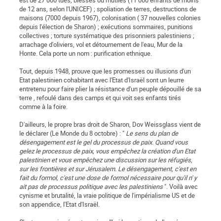
est de 27 000 tués, blessés ou mutilés (11 000 enfants de moins
de 12 ans, selon l'UNICEF) ; spoliation de terres, destructions de
maisons (7000 depuis 1967), colonisation ( 37 nouvelles colonies
depuis l'élection de Sharon) ; exécutions sommaires, punitions
collectives ; torture systématique des prisonniers palestiniens ;
arrachage d'oliviers, vol et détournement de l'eau, Mur de la
Honte. Cela porte un nom : purification ethnique.
Tout, depuis 1948, prouve que les promesses ou illusions d'un
Etat palestinien cohabitant avec l'Etat d'Israël sont un leurre
entretenu pour faire plier la résistance d'un peuple dépouillé de sa
terre , refoulé dans des camps et qui voit ses enfants tirés
comme à la foire.
D'ailleurs, le propre bras droit de Sharon, Dov Weissglass vient de
le déclarer (Le Monde du 8 octobre) : "
Le sens du plan de
désengagement est le gel du processus de paix. Quand vous
gelez le processus de paix, vous empêchez la création d'un Etat
palestinien et vous empêchez une discussion sur les réfugiés,
sur les frontières et sur Jérusalem. Le désengagement, c'est en
fait du formol, c'est une dose de formol nécessaire pour qu'il n' y
ait pas de processus politique avec les palestiniens
". Voilà avec
cynisme et brutalité, la vraie politique de l'impérialisme US et de
son appendice, l'Etat d'Israël.