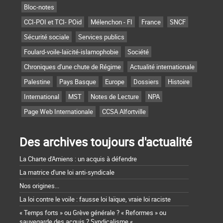
Bloc-notes
CCI-POI et TCI- POid
Mélenchon - FI
France
SNCF
Sécurité sociale
Services publics
Foulard-voile-laïcité-islamophobie
Société
Chroniques d'une chute de Régime
Actualité internationale
Palestine
Pays Basque
Europe
Dossiers
Histoire
International
MST
Notes de Lecture
NPA
Page Web Internationale
CCSA Alfortville
Des archives toujours d'actualité
La Charte d'Amiens : un acquis à défendre
La matrice d'une loi anti-syndicale
Nos origines...
La loi contre le voile : fausse loi laïque, vraie loi raciste
« Temps forts » ou Grève générale ? « Reformes » ou
sauvegarde des acquis ? Syndicalisme «