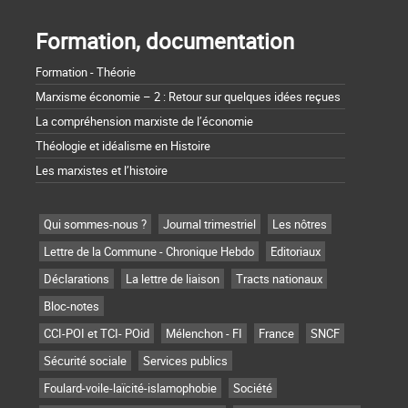
Formation, documentation
Formation - Théorie
Marxisme économie – 2 : Retour sur quelques idées reçues
La compréhension marxiste de l’économie
Théologie et idéalisme en Histoire
Les marxistes et l’histoire
Qui sommes-nous ?
Journal trimestriel
Les nôtres
Lettre de la Commune - Chronique Hebdo
Editoriaux
Déclarations
La lettre de liaison
Tracts nationaux
Bloc-notes
CCI-POI et TCI- POid
Mélenchon - FI
France
SNCF
Sécurité sociale
Services publics
Foulard-voile-laïcité-islamophobie
Société