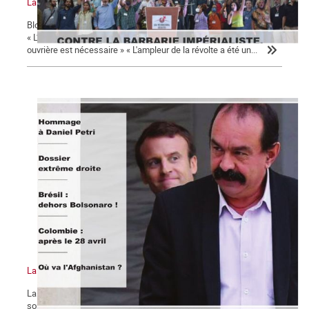
La Commune n°130
Bloc-notes la Commune n°130 17 octobre 1961 : un crime d'État !
« L’irruption d’un mouvement de masse mené par la classe
ouvrière est nécessaire » « L'ampleur de la révolte a été un...
La Commune n°129
La chute de Kaboul : où va l’Afghanistan ? « Dehors Duque et tout
son gouvernement ! ». Pour le Parti des Travailleurs et Lula, la