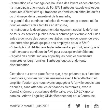
-l'annulation et le blocage des hausses des loyers et des charges,
-la municipalisation totale de l'OHSA, l'arrêt des expulsions et des
coupures d'électricité qui frappent les familles en difficulté du fait
du chômage, de la pauvreté et de la maladie,
-la gratuité des cantines, colonies de vacances et centres aérés
pour les enfants des familles en difficulté,
-le maintien et le développement du logement social, la défense
de tous les services publics locaux comme par exemple celui des
aides à domicile des personnes âgées, mis en concurrence avec
une entreprise privée qui paie ses employés sous le SMIC.
-l'interdiction du RMA dans le département et partout, ainsi que le
maintien sans condition du RMI pour ceux qui en bénéficient,
-l'égalité des droits sociaux et politiques pour les travailleurs
immigrés et leurs familles, l'arrêt des quotas et de toute
discrimination.
C'est donc sur cette plate-forme que je me présente aux élections
cantonales, pour en finir tous ensemble avec Chirac-Raffarin et
amplifier l'action que nous avons engagée à Alfortville depuis tant
d'années, sans attendre les échéances électorales, avec le
Comité chômeurs et salariés d'Alfortville, avec LO-LCR (porte-
paroles : Arlette Laguiller, Olivier Besancenot) et La Commune.
Modifié le mardi 21 juin 2005