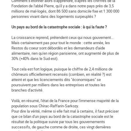
Comment s'étonner alors d'apprendre, d'après les chiffres de la
Fondation de l'abbé Pierre, qu'il y a dans notre pays près de 3,5
millions de mal-logés, dont 86 500 sans domicile fixe et 1 300 000
personnes vivant dans des logements surpeuplés ?
Un pays au bord de la catastrophe sociale : à qui la faute ?
La croissance reprend, prétendent ceux qui nous gouvernent...
Mais certainement pas pour tout le monde : cette année, les
Restos du coeur sont débordés et les demandeurs d'aide
alimentaire, rien qu'en région parisienne, ont augmenté de plus de
30% (+40% dans le Sud-est).
Tout cela est fort logique, puisque le chiffre de 2,4 millions de
chômeurs officiellement recensés (combien, en réalité ?) est
atteint et que les licenciements dits "économiques" se
poursuivent par milliers dans les entreprises et toutes les
branches d'activité.
Voilà, en résumé, l'état de la France pour l'immense majorité de la
population sous Chirac-Raffarin-Sarkozy.
Pour dire la vérité, même si elle fait mal à certains, il faut préciser
que ce bilan d'un pays au bord de la catastrophe sociale est le
résultat de la politique suivie par tous les gouvernements
successifs, de gauche comme de droite, ces vingt dernières