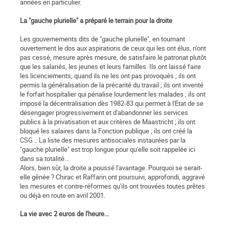
années en particulier.
La "gauche plurielle" a préparé le terrain pour la droite
Les gouvernements dits de "gauche plurielle", en tournant
ouvertement le dos aux aspirations de ceux qui les ont élus, n'ont
pas cessé, mesure après mesure, de satisfaire le patronat plutôt
que les salariés, les jeunes et leurs familles. Ils ont laissé faire
les licenciements, quand ils ne les ont pas provoqués ; ils ont
permis la généralisation de la précarité du travail ; ils ont inventé
le forfait hospitalier qui pénalise lourdement les malades ; ils ont
imposé la décentralisation dès 1982-83 qui permet à l'Etat de se
désengager progressivement et d'abandonner les services
publics à la privatisation et aux critères de Maastricht ; ils ont
bloqué les salaires dans la Fonction publique ; ils ont créé la
CSG... La liste des mesures antisociales instaurées par la
"gauche plurielle" est trop longue pour qu'elle soit rappelée ici
dans sa totalité...
Alors, bien sûr, la droite a poussé l'avantage. Pourquoi se serait-
elle gênée ? Chirac et Raffarin ont poursuivi, approfondi, aggravé
les mesures et contre-réformes qu'ils ont trouvées toutes prêtes
ou déjà en route en avril 2001.
La vie avec 2 euros de l'heure...