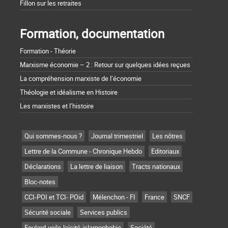
Fillon sur les retraites
Formation, documentation
Formation - Théorie
Marxisme économie – 2 : Retour sur quelques idées reçues
La compréhension marxiste de l’économie
Théologie et idéalisme en Histoire
Les marxistes et l’histoire
Qui sommes-nous ?
Journal trimestriel
Les nôtres
Lettre de la Commune - Chronique Hebdo
Editoriaux
Déclarations
La lettre de liaison
Tracts nationaux
Bloc-notes
CCI-POI et TCI- POid
Mélenchon - FI
France
SNCF
Sécurité sociale
Services publics
Foulard-voile-laïcité-islamophobie
Société