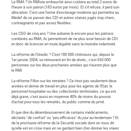
Le RMA ? Un RMIste embauché ainsi coûtera au total 2 euros de
l'heure à son patron (183 euros par mois). Et s'il refuse, il perd son
allocation. C'est une forme d'esclavage moderne qui permettra au
Medef de se passer des CDI et autres statuts jugés trop chers,
contraignants et pas assez flexibles.
Les CDD de cinq ans ? Une aubaine là encore pour les patrons :
combinés au RMA, ils permettront de ne plus avoir besoin de CDI
et donc de licencier en toute légalité sans la moindre indemnité.
La réforme de l'Unedic ? C'est 180 000 chômeurs qui, depuis le
1er janvier 2004, se retrouvent en fin de droits ; c'est 650 000
personnes sur les deux prochaines années qui n'auront plus que
le RMI.
La réforme Fillon sur les retraites ? Ce n'est pas seulement deux
années et demie de travail en plus pour les agents de l'Etat, le
personnel hospitalier ou des collectivités territoriales, ce qui est
déjà grave, c'est aussi en moyenne 40% de moins du pouvoir
d'achat pour tous les retraités, du public comme du privé.
Et que dire du déremboursement de certains médicaments,
déclarés "de confort" ou "peu efficaces" du jour au lendemain ? Et
de la prochaine réforme de la Sécurité sociale dont on nous dit
qu'elle est en crise mais en se gardant bien d'en donner les vraies