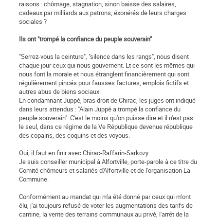
raisons : chômage, stagnation, sinon baisse des salaires,
cadeaux par milliards aux patrons, éxonérés de leurs charges
sociales ?
Ils ont "trompé la confiance du peuple souverain"
"Serrez-vous la ceinture", "silence dans les rangs", nous disent
chaque jour ceux qui nous gouvernent. Et ce sont les mêmes qui
nous font la morale et nous étranglent financièrement qui sont
régulièrement pincés pour fausses factures, emplois fictifs et
autres abus de biens sociaux.
En condamnant Juppé, bras droit de Chirac, les juges ont indiqué
dans leurs attendus : "Alain Juppé a trompé la confiance du
peuple souverain". C'est le moins qu'on puisse dire et il n'est pas
le seul, dans ce régime de la Ve République devenue république
des copains, des coquins et des voyous.
Oui, il faut en finir avec Chirac-Raffarin-Sarkozy.
Je suis conseiller municipal à Alfortville, porte-parole à ce titre du
Comité chômeurs et salariés d'Alfortville et de l'organisation La
Commune.
Conformément au mandat qui m'a été donné par ceux qui m'ont
élu, j'ai toujours refusé de voter les augmentations des tarifs de
cantine, la vente des terrains communaux au privé, l'arrêt de la