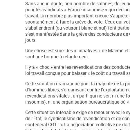
Sans aucun doute, bon nombre de salariés, de jeune
pour les candidats « France insoumise » qui déclare
travail. Un nombre plus important encore s’apprêt
spontanément à faire la grève du vote. Ceux qui vot
s’abstiendront (ou voteront blanc et nul) font parti
s’est manifestée dans la grève des conducteurs de C
jours.
Une chose est sûre : les « initiatives » de Macron 
sont une bombe à retardement.
Il y a « choc » entre les revendications des conduc
loi travail conçue pour baisser « le coût du travail
Cette situation dramatique pour la majorité de la pop
d’hommes libres, s’organisant contre l’exploitation
revendications vitales , un parti qui ne soit ni une 
insoumis), ni une organisation bureaucratique où « ce
Cette situation intenable exige de renouer avec le 
de l’État, le syndicalisme de revendication et de c
confédéral CGT : « La négociation collective ne doit