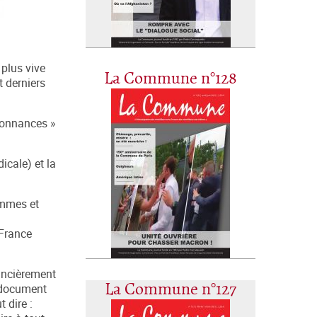
 plus vive
La Commune n°128
t derniers
rdonnances »
icale) et la
femmes et
 France
nancièrement
La Commune n°127
n document
 dire :