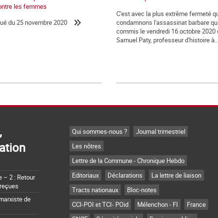
ontre les femmes
C'est avec la plus extrême fermeté 
é du 25 novembre 2020
condamnons l'assassinat barbare qui
commis le vendredi 16 octobre 2020 
Samuel Paty, professeur d'histoire à..
,
Qui sommes-nous ?
Journal trimestriel
ation
Les nôtres
Lettre de la Commune - Chronique Hebdo
Editoriaux
Déclarations
La lettre de liaison
– 2 : Retour
 reçues
Tracts nationaux
Bloc-notes
marxiste de
CCI-POI et TCI- POid
Mélenchon - FI
France