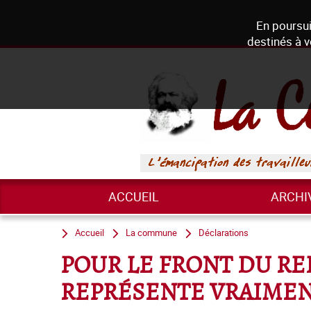
En poursui
destinés à v
ACCUEIL
ARCHI
Accueil
La commune
Déclarations
POUR LE FRONT DU RE
REPRÉSENTE VRAIME