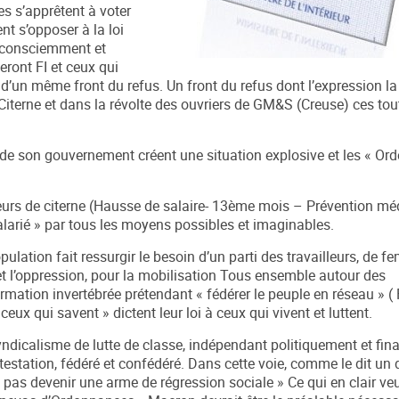
s s’apprêtent à voter
nt s’opposer à la loi
e consciemment et
eront FI et ceux qui
e d’un même front du refus. Un front du refus dont l’expression la
iterne et dans la révolte des ouvriers de GM&S (Creuse) ces tou
et de son gouvernement créent une situation explosive et les « O
teurs de citerne (Hausse de salaire- 13ème mois – Prévention méd
 salarié » par tous les moyens possibles et imaginables.
ulation fait ressurgir le besoin d’un parti des travailleurs, de 
 et l’oppression, pour la mobilisation Tous ensemble autour des
formation invertébrée prétendant « fédérer le peuple en réseau » (
ux qui savent » dictent leur loi à ceux qui vivent et luttent.
syndicalisme de lutte de classe, indépendant politiquement et fi
ontestation, fédéré et confédéré. Dans cette voie, comme le dit u
 pas devenir une arme de régression sociale » Ce qui en clair veut