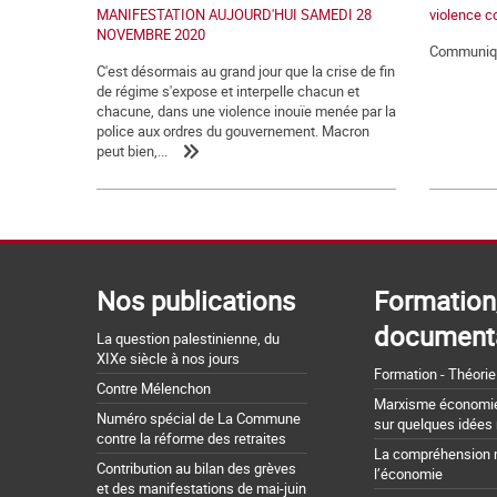
MANIFESTATION AUJOURD'HUI SAMEDI 28
violence c
NOVEMBRE 2020
Communiqu
C'est désormais au grand jour que la crise de fin
de régime s'expose et interpelle chacun et
chacune, dans une violence inouïe menée par la
police aux ordres du gouvernement. Macron
peut bien,...
Nos publications
Formation
document
La question palestinienne, du
XIXe siècle à nos jours
Formation - Théorie
Contre Mélenchon
Marxisme économie 
Numéro spécial de La Commune
sur quelques idées
contre la réforme des retraites
La compréhension 
Contribution au bilan des grèves
l’économie
et des manifestations de mai-juin