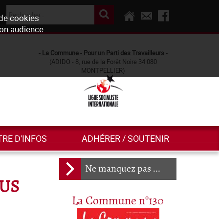
 de cookies
son audience.
- La Commune - Pour un Parti des Travailleurs
-
(ADIDO - 8, rue de la Forêt Noire 34 080
MONTPELLIER)
TRE D'INFOS
ADHÉRER / SOUTENIR
Ne manquez pas ...
OUS
La Commune n°130