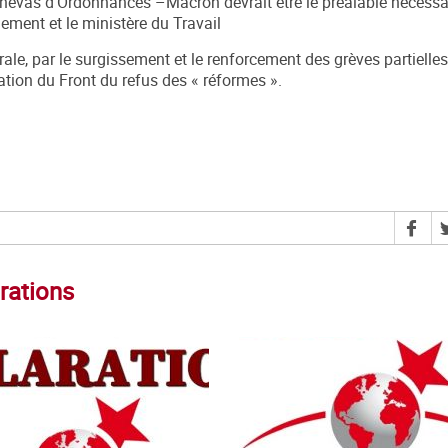
du canevas d’Ordonnances –Macron devrait être le préalable nécessa
ement et le ministère du Travail
érale, par le surgissement et le renforcement des grèves partiell
mation du Front du refus des « réformes ».
rations