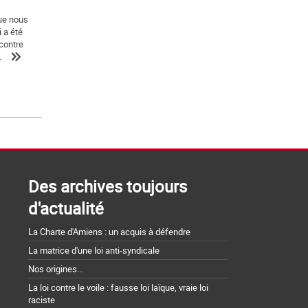
que nous
 a été
contre
.
Des archives toujours
d'actualité
La Charte d'Amiens : un acquis à défendre
La matrice d'une loi anti-syndicale
Nos origines...
La loi contre le voile : fausse loi laïque, vraie loi
raciste