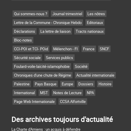
Qui sommes-nous ?
Journal trimestriel
Les nôtres
Lettre de la Commune - Chronique Hebdo
Editoriaux
Déclarations
La lettre de liaison
Tracts nationaux
Bloc-notes
CCI-POI et TCI- POid
Mélenchon - FI
France
SNCF
Sécurité sociale
Services publics
Foulard-voile-laïcité-islamophobie
Société
Chroniques d'une chute de Régime
Actualité internationale
Palestine
Pays Basque
Europe
Dossiers
Histoire
International
MST
Notes de Lecture
NPA
Page Web Internationale
CCSA Alfortville
Des archives toujours d'actualité
La Charte d'Amiens : un acquis à défendre