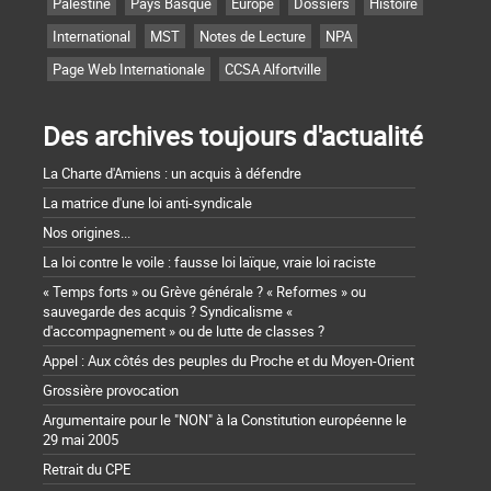
Palestine
Pays Basque
Europe
Dossiers
Histoire
International
MST
Notes de Lecture
NPA
Page Web Internationale
CCSA Alfortville
Des archives toujours d'actualité
La Charte d'Amiens : un acquis à défendre
La matrice d'une loi anti-syndicale
Nos origines...
La loi contre le voile : fausse loi laïque, vraie loi raciste
« Temps forts » ou Grève générale ? « Reformes » ou
sauvegarde des acquis ? Syndicalisme «
d'accompagnement » ou de lutte de classes ?
Appel : Aux côtés des peuples du Proche et du Moyen-Orient
Grossière provocation
Argumentaire pour le "NON" à la Constitution européenne le
29 mai 2005
Retrait du CPE