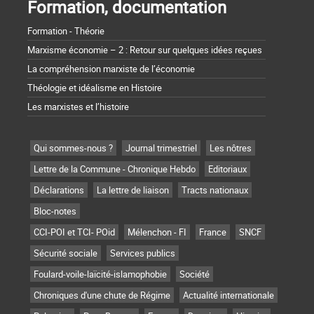
Formation, documentation
Formation - Théorie
Marxisme économie – 2 : Retour sur quelques idées reçues
La compréhension marxiste de l’économie
Théologie et idéalisme en Histoire
Les marxistes et l’histoire
Qui sommes-nous ?
Journal trimestriel
Les nôtres
Lettre de la Commune - Chronique Hebdo
Editoriaux
Déclarations
La lettre de liaison
Tracts nationaux
Bloc-notes
CCI-POI et TCI- POid
Mélenchon - FI
France
SNCF
Sécurité sociale
Services publics
Foulard-voile-laïcité-islamophobie
Société
Chroniques d'une chute de Régime
Actualité internationale