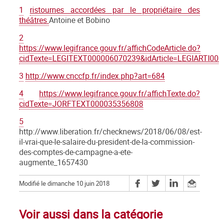
1
ristournes accordées par le propriétaire des
théâtres
Antoine et Bobino
2
https://www.legifrance.gouv.fr/affichCodeArticle.do?
cidTexte=LEGITEXT000006070239&idArticle=LEGIARTI0
3
http://www.cnccfp.fr/index.php?art=684
4
https://www.legifrance.gouv.fr/affichTexte.do?
cidTexte=JORFTEXT000035356808
5
http://www.liberation.fr/checknews/2018/06/08/est-
il-vrai-que-le-salaire-du-president-de-la-commission-
des-comptes-de-campagne-a-ete-
augmente_1657430
Modifié le dimanche 10 juin 2018
Voir aussi dans la catégorie