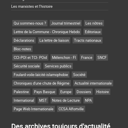
Les marxistes et l’histoire
Qui sommes-nous ?
Journal trimestriel
Les nôtres
Lettre de la Commune - Chronique Hebdo
Editoriaux
Déclarations
La lettre de liaison
Tracts nationaux
Bloc-notes
CCI-POI et TCI- POid
Mélenchon - FI
France
SNCF
Sécurité sociale
Services publics
Foulard-voile-laïcité-islamophobie
Société
Chroniques d'une chute de Régime
Actualité internationale
Palestine
Pays Basque
Europe
Dossiers
Histoire
International
MST
Notes de Lecture
NPA
Page Web Internationale
CCSA Alfortville
Des archives toujours d'actualité