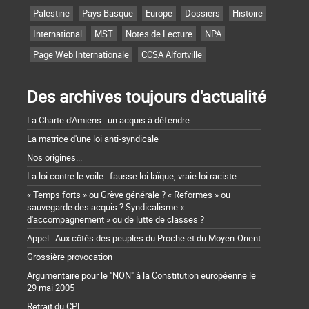
Palestine
Pays Basque
Europe
Dossiers
Histoire
International
MST
Notes de Lecture
NPA
Page Web Internationale
CCSA Alfortville
Des archives toujours d'actualité
La Charte d'Amiens : un acquis à défendre
La matrice d'une loi anti-syndicale
Nos origines...
La loi contre le voile : fausse loi laïque, vraie loi raciste
« Temps forts » ou Grève générale ? « Reformes » ou
sauvegarde des acquis ? Syndicalisme «
d'accompagnement » ou de lutte de classes ?
Appel : Aux côtés des peuples du Proche et du Moyen-Orient
Grossière provocation
Argumentaire pour le "NON" à la Constitution européenne le
29 mai 2005
Retrait du CPE