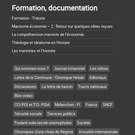
Formation, documentation
Formation - Théorie
Marxisme économie – 2 : Retour sur quelques idées reçues
La compréhension marxiste de l’économie
Théologie et idéalisme en Histoire
Les marxistes et l’histoire
Qui sommes-nous ?
Journal trimestriel
Les nôtres
Lettre de la Commune - Chronique Hebdo
Editoriaux
Déclarations
La lettre de liaison
Tracts nationaux
Bloc-notes
CCI-POI et TCI- POid
Mélenchon - FI
France
SNCF
Sécurité sociale
Services publics
Foulard-voile-laïcité-islamophobie
Société
Chroniques d'une chute de Régime
Actualité internationale