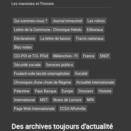
Les marxistes et l’histoire
Qui sommes-nous ?
Journal trimestriel
Les nôtres
Lettre de la Commune - Chronique Hebdo
Editoriaux
Déclarations
La lettre de liaison
Tracts nationaux
Bloc-notes
CCI-POI et TCI- POid
Mélenchon - FI
France
SNCF
Sécurité sociale
Services publics
Foulard-voile-laïcité-islamophobie
Société
Chroniques d'une chute de Régime
Actualité internationale
Palestine
Pays Basque
Europe
Dossiers
Histoire
International
MST
Notes de Lecture
NPA
Page Web Internationale
CCSA Alfortville
Des archives toujours d'actualité