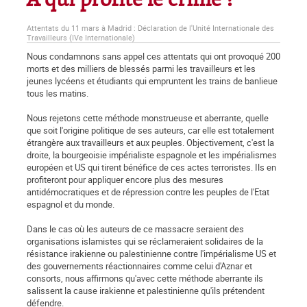
A qui profite le crime ?
Attentats du 11 mars à Madrid : Déclaration de l'Unité Internationale des
Travailleurs (IVe Internationale)
Nous condamnons sans appel ces attentats qui ont provoqué 200
morts et des milliers de blessés parmi les travailleurs et les
jeunes lycéens et étudiants qui empruntent les trains de banlieue
tous les matins.
Nous rejetons cette méthode monstrueuse et aberrante, quelle
que soit l'origine politique de ses auteurs, car elle est totalement
étrangère aux travailleurs et aux peuples. Objectivement, c'est la
droite, la bourgeoisie impérialiste espagnole et les impérialismes
européen et US qui tirent bénéfice de ces actes terroristes. Ils en
profiteront pour appliquer encore plus des mesures
antidémocratiques et de répression contre les peuples de l'Etat
espagnol et du monde.
Dans le cas où les auteurs de ce massacre seraient des
organisations islamistes qui se réclameraient solidaires de la
résistance irakienne ou palestinienne contre l'impérialisme US et
des gouvernements réactionnaires comme celui d'Aznar et
consorts, nous affirmons qu'avec cette méthode aberrante ils
salissent la cause irakienne et palestinienne qu'ils prétendent
défendre.