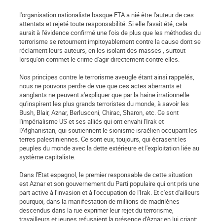
l'organisation nationaliste basque ETA a nié être l'auteur de ces
attentats et rejeté toute responsabilité. Si elle l'avait été, cela
aurait à l'évidence confirmé une fois de plus que les méthodes du
terrorisme se retournent impitoyablement contre la cause dont se
réclament leurs auteurs, en les isolant des masses , surtout
lorsqu'on commet le crime d'agir directement contre elles.
Nos principes contre le terrorisme aveugle étant ainsi rappelés,
nous ne pouvons perdre de vue que ces actes aberrants et
sanglants ne peuvent s'expliquer que par la haine irrationnelle
qu'inspirent les plus grands terroristes du monde, à savoir les
Bush, Blair, Aznar, Berlusconi, Chirac, Sharon, etc. Ce sont
l'impérialisme US et ses alliés qui ont envahi l'Irak et
l'Afghanistan, qui soutiennent le sionisme israélien occupant les
terres palestiniennes. Ce sont eux, toujours, qui écrasent les
peuples du monde avec la dette extérieure et l'exploitation liée au
système capitaliste.
Dans l'Etat espagnol, le premier responsable de cette situation
est Aznar et son gouvernement du Parti populaire qui ont pris une
part active à l'invasion et à l'occupation de l'Irak. Et c'est d'ailleurs
pourquoi, dans la manifestation de millions de madrilènes
descendus dans la rue exprimer leur rejet du terrorisme,
travailleurs et jeunes refusaient la présence d'Aznar en lui criant: