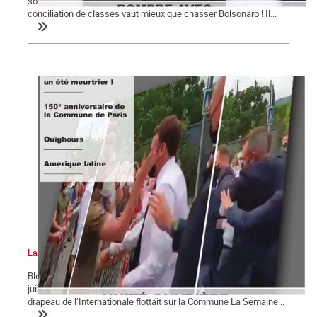
son gouvernement ! ». Pour le Parti des Travailleurs et Lula, la
conciliation de classes vaut mieux que chasser Bolsonaro ! Il...
La Commune n°128
Bloc-notes la Commune n°128 La gifle et la manifestation du 12
juin 2021 Chômage, précarité et misère : un été meurtrier ! Le
drapeau de l’Internationale flottait sur la Commune La Semaine...