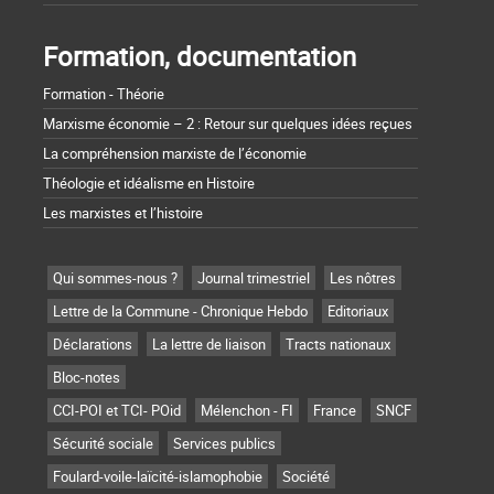
Formation, documentation
Formation - Théorie
Marxisme économie – 2 : Retour sur quelques idées reçues
La compréhension marxiste de l’économie
Théologie et idéalisme en Histoire
Les marxistes et l’histoire
Qui sommes-nous ?
Journal trimestriel
Les nôtres
Lettre de la Commune - Chronique Hebdo
Editoriaux
Déclarations
La lettre de liaison
Tracts nationaux
Bloc-notes
CCI-POI et TCI- POid
Mélenchon - FI
France
SNCF
Sécurité sociale
Services publics
Foulard-voile-laïcité-islamophobie
Société