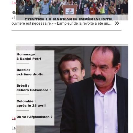
La Commune n°130
Bloc-notes la Commune n°130 17 octobre 1961 : un crime d'État !
« L’irruption d’un mouvement de masse mené par la classe
ouvrière est nécessaire » « L'ampleur de la révolte a été un...
La Commune n°129
La chute de Kaboul : où va l’Afghanistan ? « Dehors Duque et tout