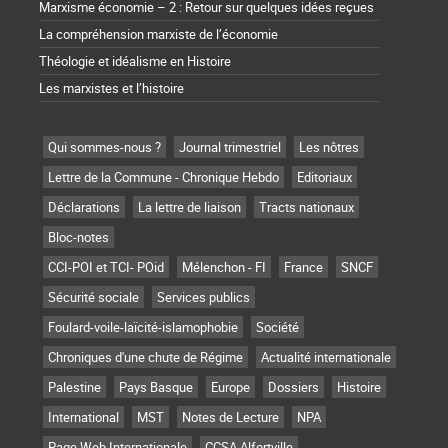
Marxisme économie – 2 : Retour sur quelques idées reçues
La compréhension marxiste de l’économie
Théologie et idéalisme en Histoire
Les marxistes et l’histoire
Qui sommes-nous ?
Journal trimestriel
Les nôtres
Lettre de la Commune - Chronique Hebdo
Editoriaux
Déclarations
La lettre de liaison
Tracts nationaux
Bloc-notes
CCI-POI et TCI- POid
Mélenchon - FI
France
SNCF
Sécurité sociale
Services publics
Foulard-voile-laïcité-islamophobie
Société
Chroniques d'une chute de Régime
Actualité internationale
Palestine
Pays Basque
Europe
Dossiers
Histoire
International
MST
Notes de Lecture
NPA
Page Web Internationale
CCSA Alfortville