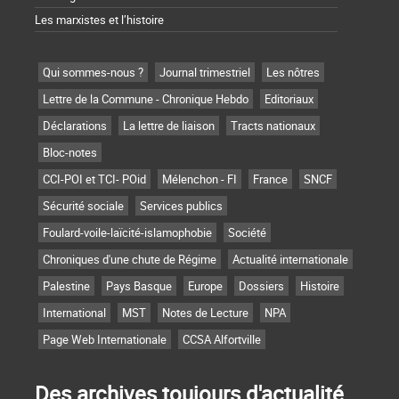
Les marxistes et l’histoire
Qui sommes-nous ?
Journal trimestriel
Les nôtres
Lettre de la Commune - Chronique Hebdo
Editoriaux
Déclarations
La lettre de liaison
Tracts nationaux
Bloc-notes
CCI-POI et TCI- POid
Mélenchon - FI
France
SNCF
Sécurité sociale
Services publics
Foulard-voile-laïcité-islamophobie
Société
Chroniques d'une chute de Régime
Actualité internationale
Palestine
Pays Basque
Europe
Dossiers
Histoire
International
MST
Notes de Lecture
NPA
Page Web Internationale
CCSA Alfortville
Des archives toujours d'actualité