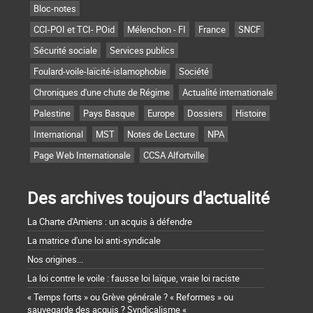
Bloc-notes
CCI-POI et TCI- POid
Mélenchon - FI
France
SNCF
Sécurité sociale
Services publics
Foulard-voile-laïcité-islamophobie
Société
Chroniques d'une chute de Régime
Actualité internationale
Palestine
Pays Basque
Europe
Dossiers
Histoire
International
MST
Notes de Lecture
NPA
Page Web Internationale
CCSA Alfortville
Des archives toujours d'actualité
La Charte d'Amiens : un acquis à défendre
La matrice d'une loi anti-syndicale
Nos origines...
La loi contre le voile : fausse loi laïque, vraie loi raciste
« Temps forts » ou Grève générale ? « Reformes » ou
sauvegarde des acquis ? Syndicalisme «